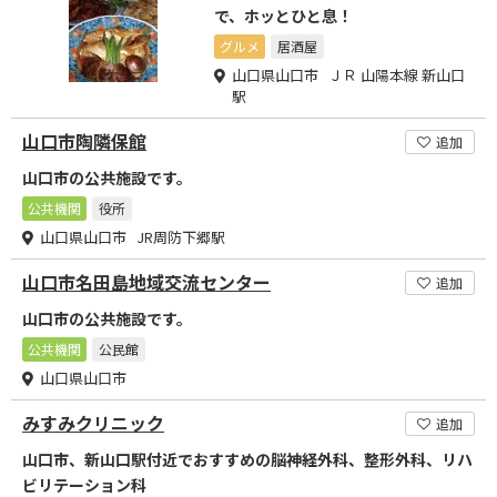
で、ホッとひと息！
グルメ
居酒屋
山口県山口市 ＪＲ 山陽本線 新山口
駅
山口市陶隣保館
追加
山口市の公共施設です。
公共機関
役所
山口県山口市 JR周防下郷駅
山口市名田島地域交流センター
追加
山口市の公共施設です。
公共機関
公民館
山口県山口市
みすみクリニック
追加
山口市、新山口駅付近でおすすめの脳神経外科、整形外科、リハ
ビリテーション科