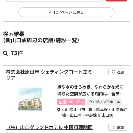
TOPページに戻る
検索結果
(新山口駅周辺の店舗/施設一覧）
73件
株式会社原田屋 ウェディングコートエミ
追加
リア
緑や水のきらめき、やわらかな光に
満ちた空間が広がる館内は、全天候
対応型で雨の日も安心
生活・サービス
ウエディングホール
山口県山口市 JR山陽本線・山陽新幹
線・山口線・宇部線 新山口駅
（株）山口グランドホテル 中国料理隨園
追加