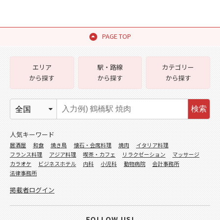
PAGE TOP
エリア
駅・路線
カテゴリー
から探す
から探す
から探す
検索
人気キーワード
居酒屋
和食
焼き鳥
懐石・会席料理
焼肉
イタリア料理
フランス料理
アジア料理
喫茶・カフェ
リラクゼーション
マッサージ
カラオケ
ビジネスホテル
内科
小児科
動物病院
会計事務所
法律事務所
掲載者ログイン
FOLLOW US!