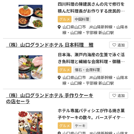
四川料理の陳建民さんの元で修行を
積んだ料理長がお作りする庶民的且
つ本格中国料理です
グルメ
中国料理
山口県山口市 JR山陽新幹線・山陽本
線・山口線・宇部線 新山口駅
（株）山口グランドホテル 日本料理 雅
追加
日本海、瀬戸内海産の生簀で泳ぐ活
き魚料理と繊細な会席料理・御膳を
お楽しみください
グルメ
懐石・会席料理
山口県山口市 JR山陽新幹線・山陽本
線・山口線・宇部線 新山口駅
（株）山口グランドホテル 手作りケーキ
追加
の店セーラ
ホテル専属パティシエが作る焼き菓
子やケーキの数々。バースデイケー
キも承っております
グルメ
ケーキ
山口県山口市 JR山陽新幹線・山陽本