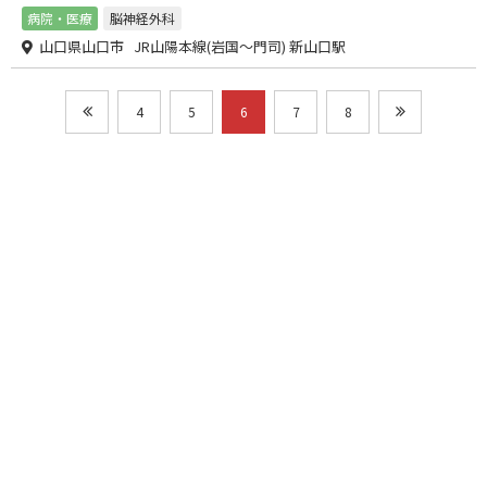
病院・医療
脳神経外科
山口県山口市 JR山陽本線(岩国～門司) 新山口駅
4
5
6
7
8