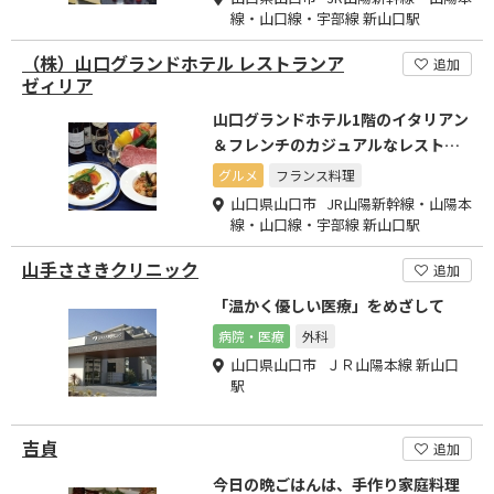
線・山口線・宇部線 新山口駅
（株）山口グランドホテル レストランア
追加
ゼィリア
山口グランドホテル1階のイタリアン
＆フレンチのカジュアルなレストラ
ンです。
グルメ
フランス料理
山口県山口市 JR山陽新幹線・山陽本
線・山口線・宇部線 新山口駅
山手ささきクリニック
追加
「温かく優しい医療」をめざして
病院・医療
外科
山口県山口市 ＪＲ山陽本線 新山口
駅
吉貞
追加
今日の晩ごはんは、手作り家庭料理