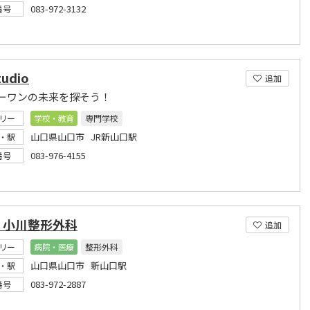
083-972-3132
番号
tudio
追加
ーワンの未来を探そう！
リー
学校・教育
専門学校
山口県山口市 JR新山口駅
・駅
083-976-4155
番号
）小川整形外科
追加
リー
病院・医療
整形外科
山口県山口市 新山口駅
・駅
083-972-2887
番号