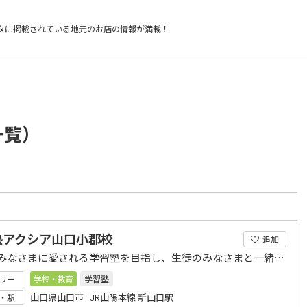
タに掲載されている
地元のお店の情報が満載！
一覧）
塾アクシア山口小郡校
追加
地元のみなさまに愛される学習塾を目指し、生徒のみなさまと一緒に歩みつづけて行く
リー
学校・教育
学習塾
山口県山口市 JR山陽本線 新山口駅
・駅