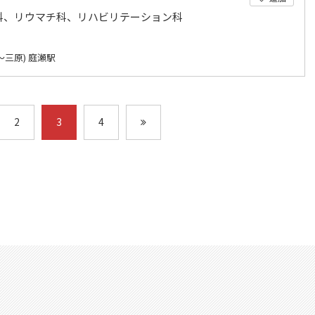
科、リウマチ科、リハビリテーション科
～三原) 庭瀬駅
2
3
4