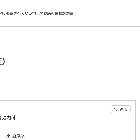
タに掲載されている
地元のお店の情報が満載！
覧）
追加
胃腸内科
～三原) 庭瀬駅