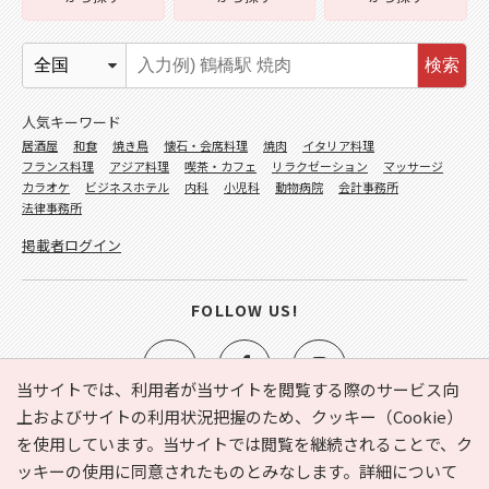
検索
人気キーワード
居酒屋
和食
焼き鳥
懐石・会席料理
焼肉
イタリア料理
フランス料理
アジア料理
喫茶・カフェ
リラクゼーション
マッサージ
カラオケ
ビジネスホテル
内科
小児科
動物病院
会計事務所
法律事務所
掲載者ログイン
FOLLOW US!
当サイトでは、利用者が当サイトを閲覧する際のサービス向
上およびサイトの利用状況把握のため、クッキー（Cookie）
を使用しています。当サイトでは閲覧を継続されることで、ク
e-NAVITA（イーナビタ）とは？
お気に入り
ヘルプ
ッキーの使用に同意されたものとみなします。詳細について
利用規約
個人情報の取り扱いについて
運営会社