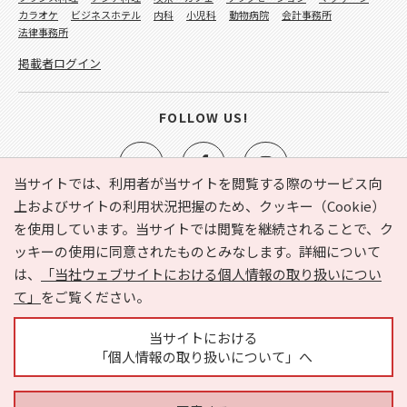
カラオケ
ビジネスホテル
内科
小児科
動物病院
会計事務所
法律事務所
掲載者ログイン
FOLLOW US!
当サイトでは、利用者が当サイトを閲覧する際のサービス向
上およびサイトの利用状況把握のため、クッキー（Cookie）
を使用しています。当サイトでは閲覧を継続されることで、ク
e-NAVITA（イーナビタ）とは？
お気に入り
ヘルプ
ッキーの使用に同意されたものとみなします。詳細について
利用規約
個人情報の取り扱いについて
運営会社
は、
「当社ウェブサイトにおける個人情報の取り扱いについ
サイトマップ
広告掲載に関するお問い合わせ
て」
をご覧ください。
サイトの内容に関するお問い合わせ
当サイトにおける
「個人情報の取り扱いについて」へ