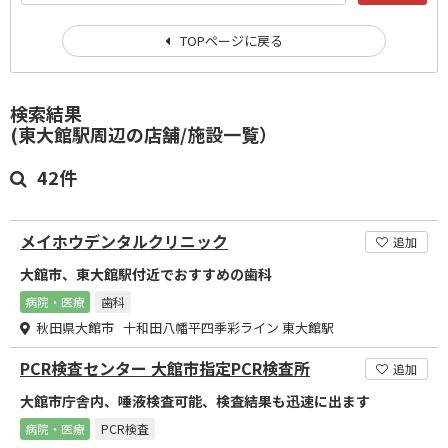
TOPページに戻る
検索結果
(東大館駅周辺の店舗/施設一覧）
42件
メイホウデンタルクリニック
追加
大館市、東大館駅付近でおすすめの歯科
病院・医療
歯科
秋田県大館市 十和田八幡平四季彩ライン 東大館駅
PCR検査センター 大館市指定PCR検査所
追加
大館市庁舎内、唾液検査可能、検査結果も迅速に出ます
病院・医療
PCR検査