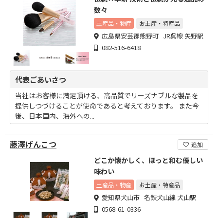
数々
土産品・物産
お土産・特産品
広島県安芸郡熊野町 JR呉線 矢野駅
082-516-6418
代表ごあいさつ
当社はお客様に満足頂ける、高品質でリーズナブルな製品を
提供しつづけることが使命であると考えております。 また今
後、日本国内、海外への...
藤澤げんこつ
追加
どこか懐かしく、ほっと和む優しい
味わい
土産品・物産
お土産・特産品
愛知県犬山市 名鉄犬山線 犬山駅
0568-61-0336