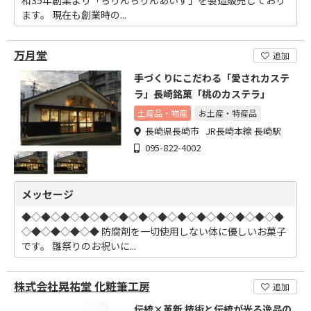
和35年創業より「ちりんちりんあいす」を製造販売しており
ます。 現在も創業時の...
万月堂
追加
手づくりにこだわる「愛されカステ
ラ」長崎銘菓「桃のカステラ」
土産品・物産
お土産・特産品
長崎県長崎市 JR長崎本線 長崎駅
095-822-4002
メッセージ
◆◇◆◇◆◇◆◇◆◇◆◇◆◇◆◇◆◇◆◇◆◇◆◇◆◇◆
◇◆◇◆◇◆◇◆ 防腐剤を一切使用しない体に優しいお菓子
です。 雛祭りのお祝いに...
株式会社晃祐堂 化粧筆工房
追加
伝統×革新 技術と伝統が光る逸品の