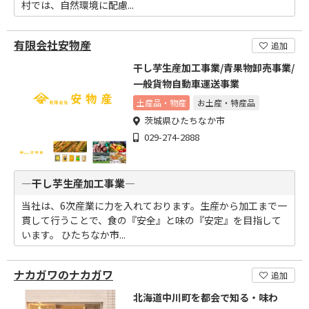
村では、自然環境に配慮...
有限会社安物産
追加
干し芋生産加工事業/青果物卸売事業/
一般貨物自動車運送事業
土産品・物産
お土産・特産品
茨城県ひたちなか市
029-274-2888
―干し芋生産加工事業―
当社は、6次産業に力を入れております。生産から加工まで一
貫して行うことで、食の『安全』と味の『安定』を目指して
います。 ひたちなか市...
ナカガワのナカガワ
追加
北海道中川町を都会で知る・味わ