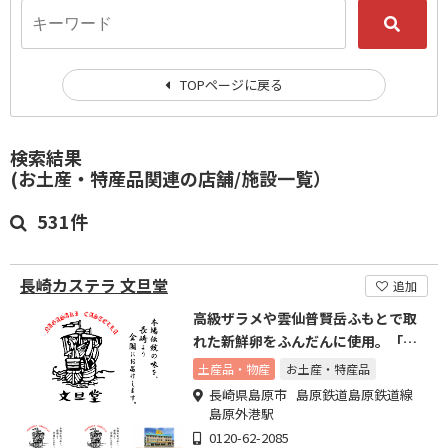
TOPページに戻る
検索結果
(お土産・特産品関連の店舗/施設一覧）
531件
長崎カステラ 文旦堂
追加
高級ザラメや雲仙普賢岳ふもとで取
れた新鮮卵をふんだんに使用。「手
作りカステラ」をご堪能あれ
土産品・物産
お土産・特産品
長崎県島原市 島原鉄道島原鉄道線
島原外港駅
0120-62-2085