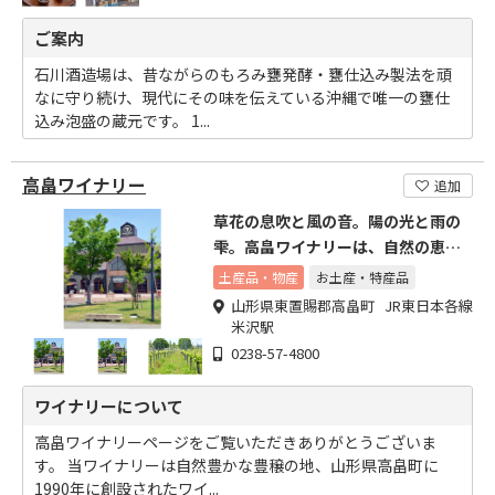
ご案内
石川酒造場は、昔ながらのもろみ甕発酵・甕仕込み製法を頑
なに守り続け、現代にその味を伝えている沖縄で唯一の甕仕
込み泡盛の蔵元です。 1...
高畠ワイナリー
追加
草花の息吹と風の音。陽の光と雨の
雫。高畠ワイナリーは、自然の恵み
に包まれたワイナリーです。
土産品・物産
お土産・特産品
山形県東置賜郡高畠町 JR東日本各線
米沢駅
0238-57-4800
ワイナリーについて
高畠ワイナリーページをご覧いただきありがとうございま
す。 当ワイナリーは自然豊かな豊穣の地、山形県高畠町に
1990年に創設されたワイ...