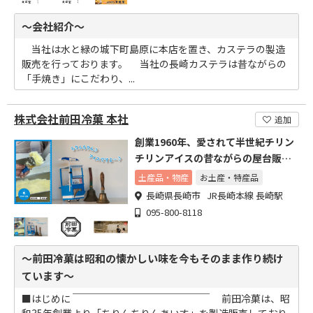
～会社紹介～
当社は水と緑の城下町島原に本店を置き、カステラの製造
販売を行っております。 当社の長崎カステラは昔ながらの
「手焼き」にこだわり、...
株式会社前田冷菓 本社
追加
創業1960年、愛されて半世紀チリン
チリンアイスの昔ながらの屋台販
売、前田冷菓です。
土産品・物産
お土産・特産品
長崎県長崎市 JR長崎本線 長崎駅
095-800-8118
～前田冷菓は昭和の懐かしい味を今もそのまま作り続け
ています～
■はじめに ￣￣￣￣￣￣￣￣￣￣￣￣￣￣ 前田冷菓は、昭