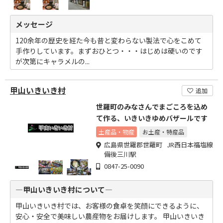
メッセージ
120余年の歴史を経た今も昔と変わらない製法で心をこめて
手作りしています。まずおひとつ・・・はじめは硬いのです
が次第にキャラメルの...
甲山いきいき村
追加
世羅町のみなさんでまごころを込め
て作る、いきいきゆめバザールです
土産品・物産
お土産・特産品
広島県世羅郡世羅町 JR西日本福塩線
備後三川駅
0847-25-0090
―甲山いきいき村について―
甲山いきいき村では、お客様の食卓を笑顔にできるように、
安心・安全で美味しい農産物をお届けします。 甲山いきいき