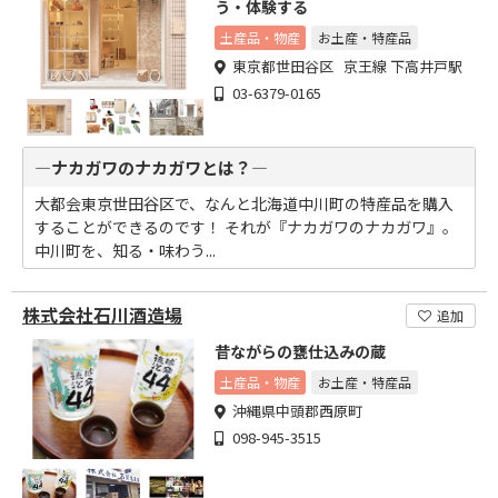
う・体験する
土産品・物産
お土産・特産品
東京都世田谷区 京王線 下高井戸駅
03-6379-0165
―ナカガワのナカガワとは？―
大都会東京世田谷区で、なんと北海道中川町の特産品を購入
することができるのです！ それが『ナカガワのナカガワ』。
中川町を、知る・味わう...
株式会社石川酒造場
追加
昔ながらの甕仕込みの蔵
土産品・物産
お土産・特産品
沖縄県中頭郡西原町
098-945-3515