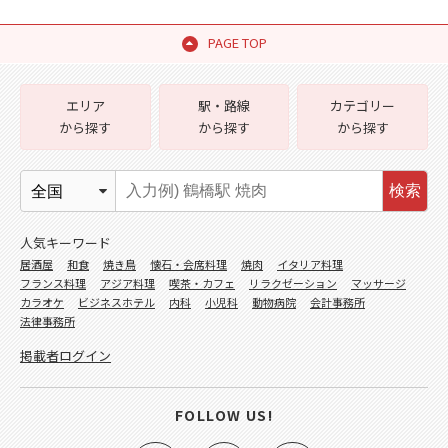
PAGE TOP
エリア
駅・路線
カテゴリー
から探す
から探す
から探す
検索
人気キーワード
居酒屋
和食
焼き鳥
懐石・会席料理
焼肉
イタリア料理
フランス料理
アジア料理
喫茶・カフェ
リラクゼーション
マッサージ
カラオケ
ビジネスホテル
内科
小児科
動物病院
会計事務所
法律事務所
掲載者ログイン
FOLLOW US!