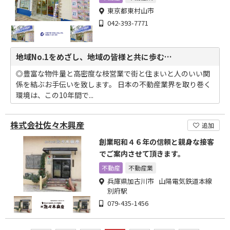
東京都東村山市
042-393-7771
地域No.1をめざし、地域の皆様と共に歩む…
◎豊富な物件量と高密度な枝営業で街と住まいと人のいい関
係を結ぶお手伝いを致します。 日本の不動産業界を取り巻く
環境は、この10年間で...
株式会社佐々木興産
追加
創業昭和４６年の信頼と親身な接客
でご案内させて頂きます。
不動産
不動産業
兵庫県加古川市 山陽電気鉄道本線
別府駅
079-435-1456