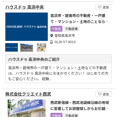
ハウスドゥ 高浜中央
追加
高浜市・碧南市の不動産・一戸建
て・マンション・土地のことなら当
店へ
不動産
不動産業
愛知県高浜市
0120-57-8310
ハウスドゥ 高浜中央のご紹介
高浜市・碧南市の一戸建て・マンション・土地などの不動産
は、ハウスドゥ 高浜中央におまかせください！ はじめての方
もご安心ください。 経験...
株式会社クリエイト西武
追加
西武新宿線・西武池袋線沿線の地域
に密着してお部屋探しからお引越し
まですべてお手伝いします
不動産
不動産業