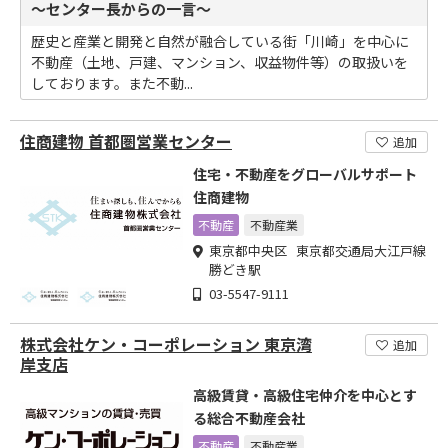
～センター長からの一言～
歴史と産業と開発と自然が融合している街「川崎」を中心に
不動産（土地、戸建、マンション、収益物件等）の取扱いを
しております。また不動...
住商建物 首都圏営業センター
追加
住宅・不動産をグローバルサポート
住商建物
不動産
不動産業
東京都中央区 東京都交通局大江戸線
勝どき駅
03-5547-9111
株式会社ケン・コーポレーション 東京湾
追加
岸支店
高級賃貸・高級住宅仲介を中心とす
る総合不動産会社
不動産
不動産業