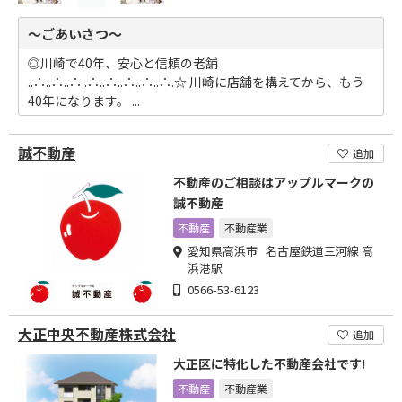
～ごあいさつ～
◎川崎で40年、安心と信頼の老舗
..∴..∴..∴..∴..∴..∴..∴..∴.☆ 川崎に店舗を構えてから、もう
40年になります。 ...
誠不動産
追加
不動産のご相談はアップルマークの
誠不動産
不動産
不動産業
愛知県高浜市 名古屋鉄道三河線 高
浜港駅
0566-53-6123
大正中央不動産株式会社
追加
大正区に特化した不動産会社です!
不動産
不動産業