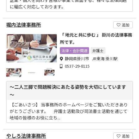
企業・個人を問わず皆様が事業で直面する、様々な法律問題
に幅広く対応しております。
堀内法律事務所
追加
「 地元と共に歩む 」 掛川の法律事務
所です。
法律・会計関連
弁護士
静岡県掛川市 JR東海 掛川駅
0537-29-8115
～二人三脚で問題解決にあたる姿勢を大切にしています
～
【ごあいさつ】 当事務所のホームページをご覧いただきあり
がとうございます。 弁護士活動及び司法書士活動を通じて
地域の皆様のお役に立ち...
やしろ法律事務所
追加