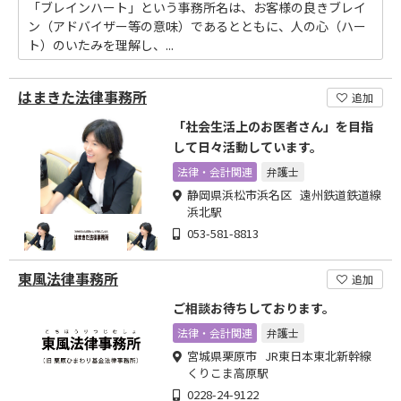
「ブレインハート」という事務所名は、お客様の良きブレイ
ン（アドバイザー等の意味）であるとともに、人の心（ハー
ト）のいたみを理解し、...
はまきた法律事務所
追加
「社会生活上のお医者さん」を目指
して日々活動しています。
法律・会計関連
弁護士
静岡県浜松市浜名区 遠州鉄道鉄道線
浜北駅
053-581-8813
東風法律事務所
追加
ご相談お待ちしております。
法律・会計関連
弁護士
宮城県栗原市 JR東日本東北新幹線
くりこま高原駅
0228-24-9122