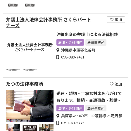
弁護士法人法律会計事務所 さくらパート
追加
ナーズ
沖縄出身の弁護士による法律相談
法律・会計関連
法律事務所
沖縄県中頭郡北谷町
098-989-7431
たつの法律事務所
追加
迅速・親切・丁寧な対応を心がけて
おります。相続・交通事故・離婚・
多重債務等ご相談ください。
法律・会計関連
法律事務所
兵庫県たつの市 JR姫新線 本竜野駅
0791-63-5775