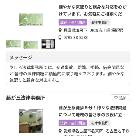
細やかな気配りと親身な対応を心が
けています。お気軽にご相談くださ
い。
法律・会計関連
法律事務所
兵庫県加東市 JR加古川線 滝野駅
0795-38-8583
メッセージ
やしろ法律事務所では、交通事故、離婚、相続、借金問題な
ど 皆様の法律問題に積極的に取り組んでおります。細やかな
気配りと親身な対応を心...
藤が丘法律事務所
追加
藤が丘駅徒歩５分！様々な法律問題
について地域の皆さまのお役に立て
るよう幅広く対応します。
法律・会計関連
法律事務所
愛知県名古屋市名東区 名古屋地下鉄