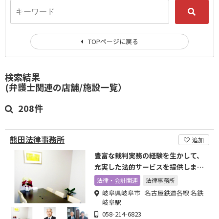
TOPページに戻る
検索結果
(弁護士関連の店舗/施設一覧）
208件
熊田法律事務所
追加
豊富な裁判実務の経験を生かして、
充実した法的サービスを提供しま
す。
法律・会計関連
法律事務所
岐阜県岐阜市 名古屋鉄道各線 名鉄
岐阜駅
058-214-6823