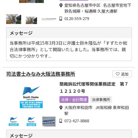
愛知県名古屋市中区 名古屋市営地下
鉄名城線・桜通線 久屋大通駅
0120-559-279
メッセージ
当事務所は平成15年3月3日に弁護士鈴木隆弘が「すずたか総
合法律事務所」として開設いたしました。当事務所では、親
切にかつ分かりやす...
司法書士みなみ大阪法務事務所
追加
簡裁訴訟代理等関係業務認定 第７
１２１２０号
法律・会計関連
法律事務所
大阪府岸和田市 JR阪和線 東岸和田
駅
072-427-8868
メッセージ