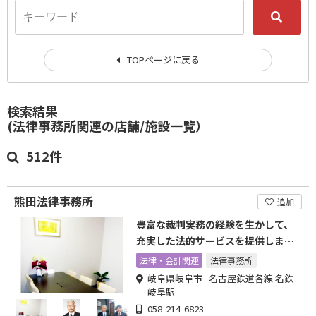
TOPページに戻る
検索結果
(法律事務所関連の店舗/施設一覧）
512件
熊田法律事務所
追加
豊富な裁判実務の経験を生かして、
充実した法的サービスを提供しま
す。
法律・会計関連
法律事務所
岐阜県岐阜市 名古屋鉄道各線 名鉄
岐阜駅
058-214-6823