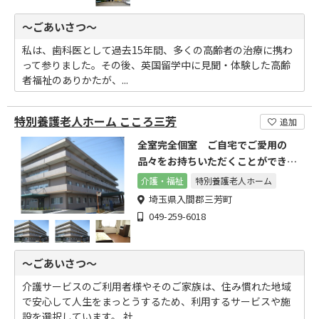
～ごあいさつ～
私は、歯科医として過去15年間、多くの高齢者の治療に携わ
って参りました。その後、英国留学中に見聞・体験した高齢
者福祉のありかたが、...
特別養護老人ホーム こころ三芳
追加
全室完全個室 ご自宅でご愛用の
品々をお持ちいただくことができま
す
介護・福祉
特別養護老人ホーム
埼玉県入間郡三芳町
049-259-6018
～ごあいさつ～
介護サービスのご利用者様やそのご家族は、住み慣れた地域
で安心して人生をまっとうするため、利用するサービスや施
設を選択しています。 社...