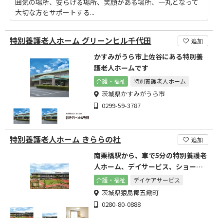
囲気の場所、安らげる場所、笑顔がある場所、一丸となって
大切な方をサポートする...
特別養護老人ホーム グリーンヒル千代田
追加
かすみがうら市上佐谷にある特別養
護老人ホームです
介護・福祉
特別養護老人ホーム
茨城県かすみがうら市
0299-59-3787
特別養護老人ホーム きららの杜
追加
南栗橋駅から、車で5分の特別養護老
人ホーム、デイサービス、ショート
ステイです
介護・福祉
デイケアサービス
茨城県猿島郡五霞町
0280-80-0888