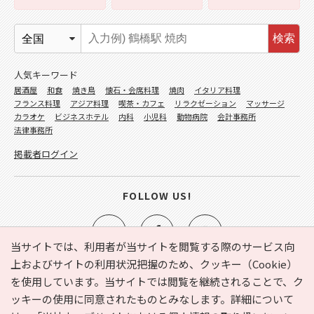
検索
人気キーワード
居酒屋
和食
焼き鳥
懐石・会席料理
焼肉
イタリア料理
フランス料理
アジア料理
喫茶・カフェ
リラクゼーション
マッサージ
カラオケ
ビジネスホテル
内科
小児科
動物病院
会計事務所
法律事務所
掲載者ログイン
FOLLOW US!
当サイトでは、利用者が当サイトを閲覧する際のサービス向
上およびサイトの利用状況把握のため、クッキー（Cookie）
を使用しています。当サイトでは閲覧を継続されることで、ク
e-NAVITA（イーナビタ）とは？
お気に入り
ヘルプ
ッキーの使用に同意されたものとみなします。詳細について
利用規約
個人情報の取り扱いについて
運営会社