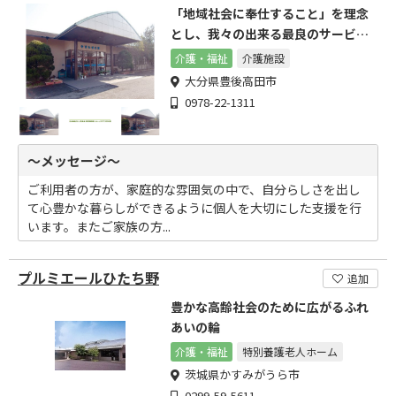
「地域社会に奉仕すること」を理念
とし、我々の出来る最良のサービス
を提供。
介護・福祉
介護施設
大分県豊後高田市
0978-22-1311
～メッセージ～
ご利用者の方が、家庭的な雰囲気の中で、自分らしさを出し
て心豊かな暮らしができるように個人を大切にした支援を行
います。またご家族の方...
プルミエールひたち野
追加
豊かな高齢社会のために広がるふれ
あいの輪
介護・福祉
特別養護老人ホーム
茨城県かすみがうら市
0299-59-5611