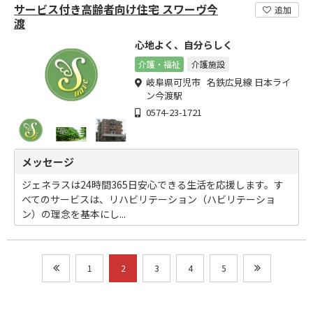
サービス付き高齢者向け住宅 スワーヴ今
追加
渡
心地よく、自分らしく
介護・福祉
介護施設
岐阜県可児市 名鉄広見線 日本ライ
ン今渡駅
0574-23-1721
メッセージ
ジェネラスは24時間365日安心できる生活を応援します。す
べてのサービスは、リハビリテーション（ハビリテーショ
ン）の理念を基本にし...
1
2
3
4
5