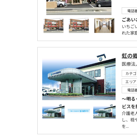
電話
ごあい
いちご
れた家
虹の
医療法
カテゴ
エリア
電話
～明る
ビスを
介護老
し、穏
を...