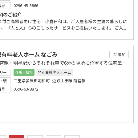
0296-45-5866
番号
和のご紹介
ス付き高齢者向け住宅 小春日和は、ご入居者様の生涯の暮らしに
い、『人と人』心のこもったサービスをご提供いたします。 ご入...
型有料老人ホーム なごみ
追加
近鉄 斎宮駅・明星駅からそれぞれ車で6分の場所に位置する住宅型有料老人ホームです
リー
介護・福祉
特別養護老人ホーム
三重県多気郡明和町 近鉄山田線 斎宮駅
・駅
0596-63-8872
番号