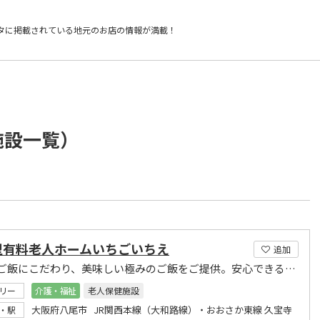
タに掲載されている
地元のお店の情報が満載！
施設一覧）
型有料老人ホームいちごいちえ
追加
土鍋のご飯にこだわり、美味しい極みのご飯をご提供。安心できる自由な生活の尊重を目指します。
リー
介護・福祉
老人保健施設
大阪府八尾市 JR関西本線（大和路線）・おおさか東線 久宝寺
・駅