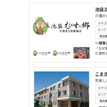
池袋
カテゴ
エリア
電話
～理事
「なぜ
だ漠然
こま
充実し
カテゴ
エリア
電話