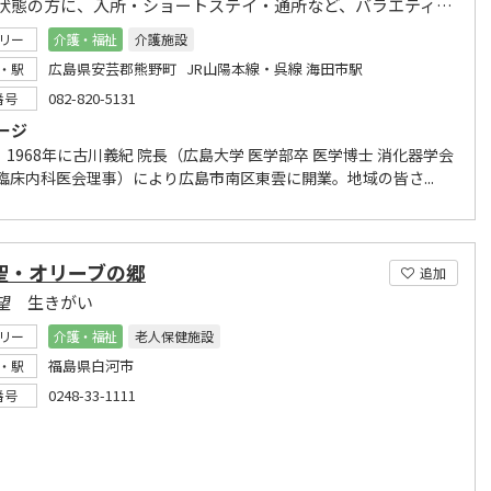
要介護状態の方に、入所・ショートステイ・通所など、バラエティ豊かな介護サービスを提供
リー
介護・福祉
介護施設
広島県安芸郡熊野町 JR山陽本線・呉線 海田市駅
・駅
082-820-5131
番号
ージ
1968年に古川義紀 院長（広島大学 医学部卒 医学博士 消化器学会
 臨床内科医会理事）により広島市南区東雲に開業。地域の皆さ...
聖・オリーブの郷
追加
望 生きがい
リー
介護・福祉
老人保健施設
福島県白河市
・駅
0248-33-1111
番号