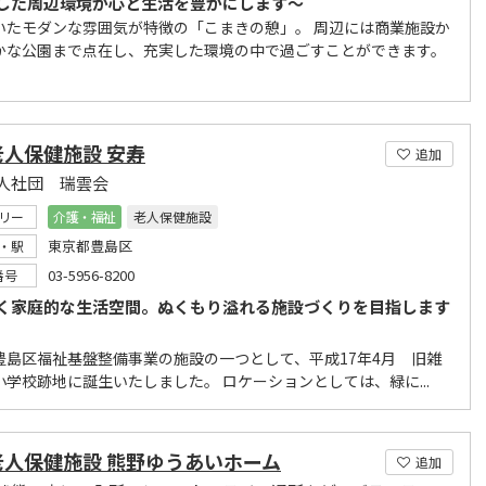
した周辺環境が心と生活を豊かにします～
いたモダンな雰囲気が特徴の「こまきの憩」。 周辺には商業施設か
かな公園まで点在し、充実した環境の中で過ごすことができます。
老人保健施設 安寿
追加
人社団 瑞雲会
リー
介護・福祉
老人保健施設
東京都豊島区
・駅
03-5956-8200
番号
く家庭的な生活空間。ぬくもり溢れる施設づくりを目指します
豊島区福祉基盤整備事業の施設の一つとして、平成17年4月 旧雑
小学校跡地に誕生いたしました。 ロケーションとしては、緑に...
老人保健施設 熊野ゆうあいホーム
追加