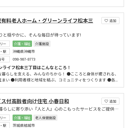
型有料老人ホーム・グリーンライフ松本三
追加
りと穏やかに、そんな毎日が待っています!
リー
介護・福祉
介護施設
沖縄県沖縄市
・駅
098-987-8773
番号
ンライフ松本三丁目はこんなところ！
な暮らしを支える、みんなのちから！ ●こころと身体が癒される、
まい ●利用者様と地域を結ぶ、コミュニティをつくります ●各...
ビス付高齢者向け住宅 小春日和
追加
生涯の暮らしに寄り添い『人と人』心のこもったサービスをご提供いたします
リー
介護・福祉
老人保健施設
茨城県結城市
・駅