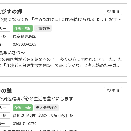
えびすの郷
追加
介護が必要になっても 「住みなれた町に住み続けられるよう」お手伝します
リー
介護・福祉
介護施設
東京都豊島区
・駅
03-3980-0165
番号
長あいさつ～
街の歯医者が老健を始めるの？」 多くの方に聞かれてきました。 た
と「介護老人保健施設を開設してみようかな」と考え始めた平成...
きの憩
追加
た周辺環境が心と生活を豊かにします
リー
介護・福祉
老人保健施設
愛知県小牧市 名鉄小牧線 小牧口駅
・駅
0568-74-0270
番号