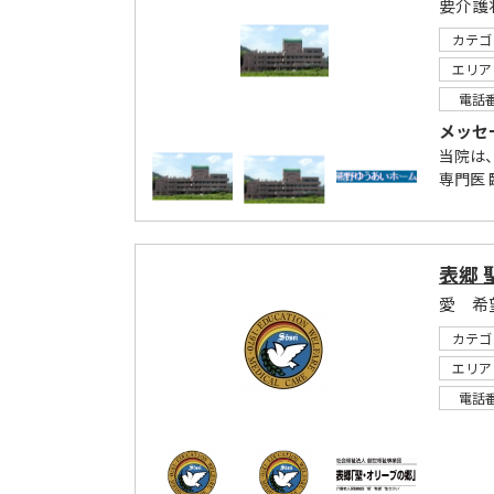
カテゴ
エリア
電話
メッセ
当院は、
専門医
表郷 
愛 希
カテゴ
エリア
電話