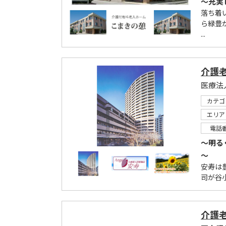
～充実
落ち着
ら緑豊
...
介護
医療法
カテゴ
エリア
電話
～明る
～
安寿は
司が谷
介護