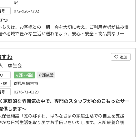
駅
072-926-7392
番号
さつ
いちえは、お客様との一期一会を大切に考え、ご利用者様が住み慣
庭や地域で豊かな生活が送れるよう、安心・安全・高品質なサー...
郷すわ
追加
人 康生会
リー
介護・福祉
介護施設
群馬県館林市
・駅
0276-71-0123
番号
く家庭的な雰囲気の中で、専門のスタッフが心のこもったサー
提供します～
人保健施設「虹の郷すわ」はみなさまの家庭生活での自立を支援
やかな日常生活を取り戻すお手伝いをいたします。入所療養介護