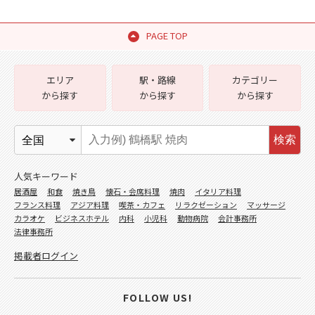
PAGE TOP
エリア
駅・路線
カテゴリー
から探す
から探す
から探す
検索
人気キーワード
居酒屋
和食
焼き鳥
懐石・会席料理
焼肉
イタリア料理
フランス料理
アジア料理
喫茶・カフェ
リラクゼーション
マッサージ
カラオケ
ビジネスホテル
内科
小児科
動物病院
会計事務所
法律事務所
掲載者ログイン
FOLLOW US!