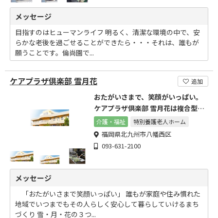
メッセージ
目指すのはヒューマンライフ 明るく、清潔な環境の中で、安
らかな老後を過ごせることができたら・・・それは、誰もが
願うことです。倫尚園で...
ケアプラザ倶楽部 雪月花
追加
おたがいさまで、笑顔がいっぱい。
ケアプラザ倶楽部 雪月花は複合型介
護施設として運営。
介護・福祉
特別養護老人ホーム
福岡県北九州市八幡西区
093-631-2100
メッセージ
「おたがいさまで笑顔いっぱい」 誰もが家庭や住み慣れた
地域でいつまでもその人らしく安心して暮らしていけるまち
づくり 雪・月・花の３つ...