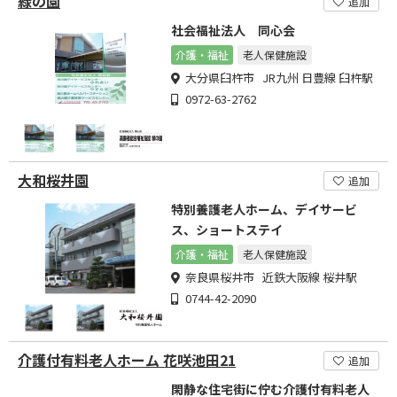
緑の園
追加
社会福祉法人 同心会
介護・福祉
老人保健施設
大分県臼杵市 JR九州 日豊線 臼杵駅
0972-63-2762
大和桜井園
追加
特別養護老人ホーム、デイサービ
ス、ショートステイ
介護・福祉
老人保健施設
奈良県桜井市 近鉄大阪線 桜井駅
0744-42-2090
介護付有料老人ホーム 花咲池田21
追加
閑静な住宅街に佇む介護付有料老人