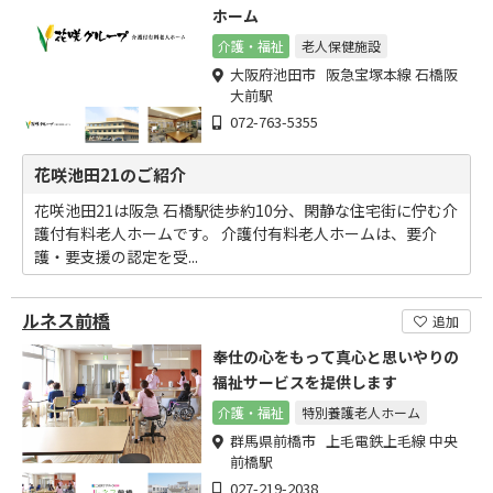
ホーム
介護・福祉
老人保健施設
大阪府池田市 阪急宝塚本線 石橋阪
大前駅
072-763-5355
花咲池田21のご紹介
花咲池田21は阪急 石橋駅徒歩約10分、閑静な住宅街に佇む介
護付有料老人ホームです。 介護付有料老人ホームは、要介
護・要支援の認定を受...
ルネス前橋
追加
奉仕の心をもって真心と思いやりの
福祉サービスを提供します
介護・福祉
特別養護老人ホーム
群馬県前橋市 上毛電鉄上毛線 中央
前橋駅
027-219-2038