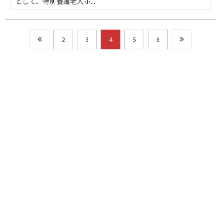
として、特別養護老人ホ...
2
3
4
5
6