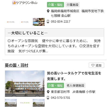
介護・福祉
介護施設
福岡県福岡市城南区 福岡市営地下鉄
七隈線 金山駅
092-834-2217
―大切にしていること―
◎オープンな雰囲気 健やかに幸せに暮らすために、 気持
ちのよいオープンな空間を大切にしています。 ◎交流を促す
施設 気がつけば人が集...
葵の園・羽村
追加
質の高いトータルケアで在宅生活を
支援します。
介護・福祉
老人保健施設
東京都羽村市 JR青梅線 小作駅
042-570-5701