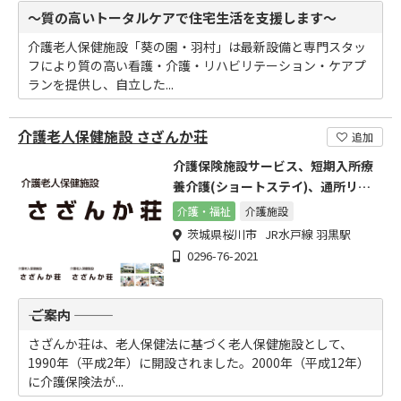
～質の高いトータルケアで住宅生活を支援します～
介護老人保健施設「葵の園・羽村」は最新設備と専門スタッ
フにより質の高い看護・介護・リハビリテーション・ケアプ
ランを提供し、自立した...
介護老人保健施設 さざんか荘
追加
介護保険施設サービス、短期入所療
養介護(ショートステイ)、通所リハ
ビリテーション
介護・福祉
介護施設
茨城県桜川市 JR水戸線 羽黒駅
0296-76-2021
――― ご案内 ―――
さざんか荘は、老人保健法に基づく老人保健施設として、
1990年（平成2年）に開設されました。2000年（平成12年）
に介護保険法が...