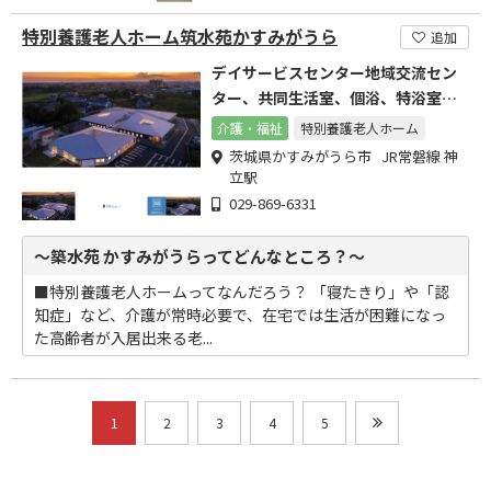
特別養護老人ホーム筑水苑かすみがうら
追加
デイサービスセンター地域交流セン
ター、共同生活室、個浴、特浴室、
一般浴室談話コーナー、など
介護・福祉
特別養護老人ホーム
茨城県かすみがうら市 JR常磐線 神
立駅
029-869-6331
～築水苑 かすみがうらってどんなところ？～
■特別養護老人ホームってなんだろう？ 「寝たきり」や「認
知症」など、介護が常時必要で、在宅では生活が困難になっ
た高齢者が入居出来る老...
1
2
3
4
5