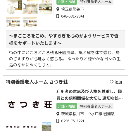
介護・福祉
特別養護老人ホーム
埼玉県熊谷市
048-531-2941
～まごころをこめ、やすらぎを心のかようサービスで皆
様をサポートいたします～
街の中にところどころ残る田園風景。風と緑を体で感じ、鳥
のさえずりが心地よく感じる。 ゆったりと穏やかな日々の生
活のなかにぬくもりと、...
特別養護老人ホーム さつき荘
追加
利用者の意思及び人格を尊重し、職
員との信頼関係を大切に 適切な処遇
に努力する。
介護・福祉
特別養護老人ホーム
茨城県桜川市 JR水戸線 岩瀬駅
0296-75-3221