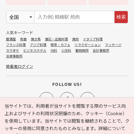
検索
人気キーワード
居酒屋
和食
焼き鳥
懐石・会席料理
焼肉
イタリア料理
フランス料理
アジア料理
喫茶・カフェ
リラクゼーション
マッサージ
カラオケ
ビジネスホテル
内科
小児科
動物病院
会計事務所
法律事務所
掲載者ログイン
FOLLOW US!
当サイトでは、利用者が当サイトを閲覧する際のサービス向
上およびサイトの利用状況把握のため、クッキー（Cookie）
を使用しています。当サイトでは閲覧を継続されることで、ク
e-NAVITA（イーナビタ）とは？
お気に入り
ヘルプ
ッキーの使用に同意されたものとみなします。詳細について
利用規約
個人情報の取り扱いについて
運営会社