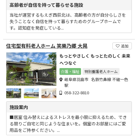
高齢者が自信を持って暮らせる施設
当社が運営するもえぎ西荻北は、高齢者の方が自分らしさを
失うことなく自信を持って暮らすためのグループホームで
す。認知症を発症している...
住宅型有料老人ホーム 笑樂乃郷 大晃
追加
もっとやさしく もっとたのしく 未来
へつなぐ
介護・福祉
特別養護老人ホーム
岐阜県羽島市 名鉄竹鼻線 不破一色
駅
058-322-8810
施設案内
■居室 住み替えによるストレスを最小限に抑えるため、でき
る限りご自宅と同じような住まいを。個室のお部屋にはご愛
用品をご持参ください。...