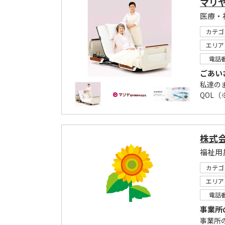
マリ
カテゴ
エリア
電話
ごあい
私達の
QOL（
株式
福祉用
カテゴ
エリア
電話
事業所
事業所