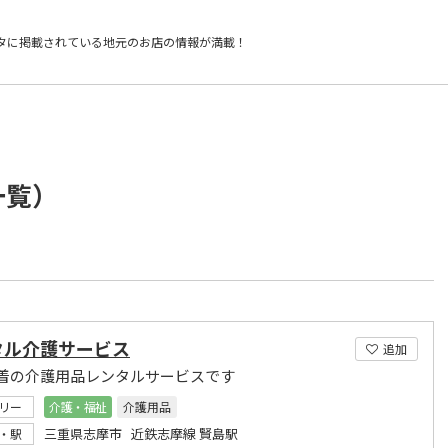
タに掲載されている
地元のお店の情報が満載！
一覧）
タル介護サービス
追加
着の介護用品レンタルサービスです
リー
介護・福祉
介護用品
三重県志摩市 近鉄志摩線 賢島駅
・駅