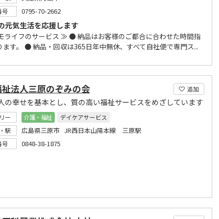
0795-70-2662
番号
の元気生活を応援します
スモライフのサービス ≫ ● 納品はお客様のご都合に合わせた時間指
ます。 ● 納品・回収は365日年中無休、すべて自社便で専門ス...
福祉法人三原のぞみの会
追加
人の幸せを基本とし、質の高い福祉サービスをめざしています
リー
介護・福祉
デイケアサービス
広島県三原市 JR西日本山陽本線 三原駅
・駅
0848-38-1875
番号