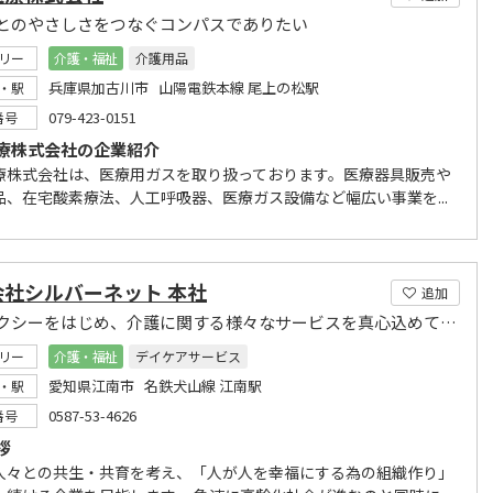
とのやさしさをつなぐコンパスでありたい
リー
介護・福祉
介護用品
兵庫県加古川市 山陽電鉄本線 尾上の松駅
・駅
079-423-0151
番号
療株式会社の企業紹介
療株式会社は、医療用ガスを取り扱っております。医療器具販売や
品、在宅酸素療法、人工呼吸器、医療ガス設備など幅広い事業を...
会社シルバーネット 本社
追加
介護タクシーをはじめ、介護に関する様々なサービスを真心込めてお届けいたします
リー
介護・福祉
デイケアサービス
愛知県江南市 名鉄犬山線 江南駅
・駅
0587-53-4626
番号
拶
人々との共生・共育を考え、「人が人を幸福にする為の組織作り」