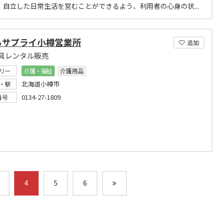
、自立した日常生活を営むことができるよう、利用者の心身の状...
るサプライ小樽営業所
追加
具レンタル販売
リー
介護・福祉
介護用品
北海道小樽市
・駅
0134-27-1809
番号
4
5
6