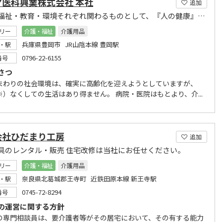
ヤ医科興業株式会社 本社
追加
医療・福祉・教育・環境それぞれ関わるものとして、『人の健康』を永遠のテーマとして追求します
リー
介護・福祉
介護用品
兵庫県豊岡市 JR山陰本線 豊岡駅
・駅
0796-22-6155
番号
さつ
まわりの社会環境は、確実に高齢化を迎えようとしていますが、
※）なくしての生活はあり得ません。 病院・医院はもとより、介...
会社ひだまり工房
追加
具のレンタル・販売 住宅改修は当社にお任せください。
リー
介護・福祉
介護用品
奈良県北葛城郡王寺町 近鉄田原本線 新王寺駅
・駅
0745-72-8294
番号
の運営に関する方針
の専門相談員は、要介護者等がその居宅において、その有する能力