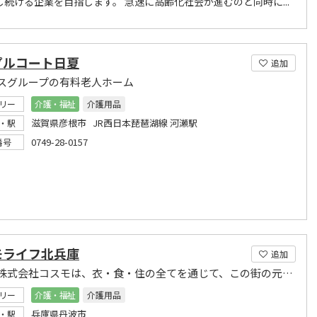
し続ける企業を目指します。 急速に高齢化社会が進むのと同時に...
プルコート日夏
追加
スグループの有料老人ホーム
リー
介護・福祉
介護用品
滋賀県彦根市 JR西日本琵琶湖線 河瀬駅
・駅
0749-28-0157
番号
モライフ北兵庫
追加
私ども株式会社コスモは、衣・食・住の全てを通じて、この街の元気生活を応援します。
リー
介護・福祉
介護用品
兵庫県丹波市
・駅