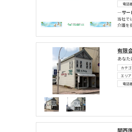
電話
―サー
当社で
介護を
有限
カテゴ
エリア
電話
関西