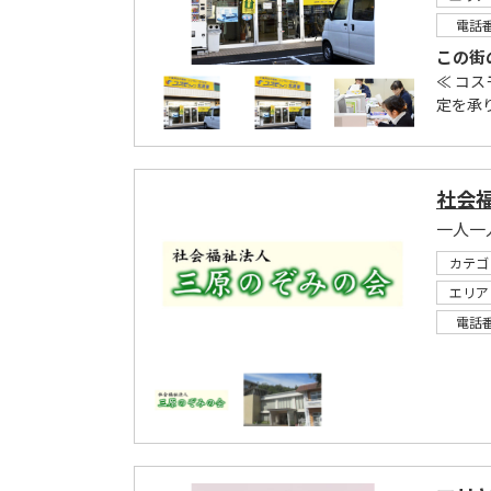
電話
この街
≪ コ
定を承り
社会
一人一
カテゴ
エリア
電話