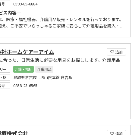
0599-85-6884
番号
ビス内容―
は、医療・福祉機器、介護用品販売・レンタルを行っております。
抱え、ご不安でいらっしゃるご家族に安心して介護用品を購入・...
会社ホームケアーアイム
追加
あなたに合った、日常生活に必要な用具をお探しします。介護用品の販売と貸与
リー
介護・福祉
介護用品
鳥取県倉吉市 JR山陰本線 倉吉駅
・駅
0858-23-6565
番号
医療株式会社
追加