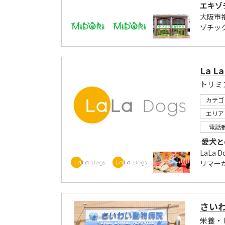
エキゾ
大阪市
ゾチッ
La L
トリミ
カテゴ
エリア
電話
――― 
LaLa
リマー
さい