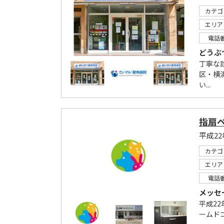
カテゴ
エリア
電話
どうぶ
丁寧な
区・横
い...
指扇
平成2
カテゴ
エリア
電話
メッセ
平成2
ームド