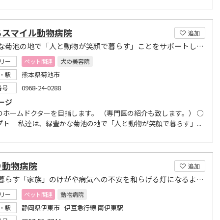
ちスマイル動物病院
追加
緑豊かな菊池の地で「人と動物が笑顔で暮らす」ことをサポートします
リー
ペット関連
犬の美容院
熊本県菊池市
・駅
0968-24-0288
番号
ージ
のホームドクターを目指します。 （専門医の紹介も致します。） ○
プト 私達は、緑豊かな菊池の地で「人と動物が笑顔で暮らす」...
り動物病院
追加
ともに暮らす「家族」のけがや病気への不安を和らげる灯になるような病院でありたい。
リー
ペット関連
動物病院
静岡県伊東市 伊豆急行線 南伊東駅
・駅