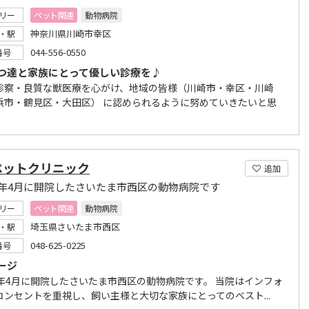
リー
ペット関連
動物病院
神奈川県川崎市幸区
・駅
044-556-0550
番号
つ達と家族にとって優しい診療を♪
診察・良質な獣医療を心がけ、地域の皆様（川崎市・幸区・川崎
浜市・鶴見区・大田区） に認められるように努めていきたいと思
ペットクリニック
追加
2年4月に開院したさいたま市西区の動物病院です
リー
ペット関連
動物病院
埼玉県さいたま市西区
・駅
048-625-0225
番号
ージ
2年4月に開院したさいたま市西区の動物病院です。 当院はインフォ
コンセントを重視し、飼い主様と大切な家族にとってのベスト...