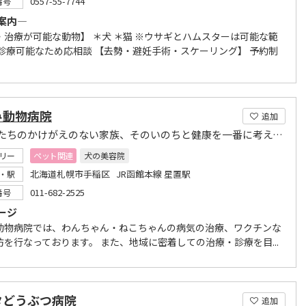
0557-55-7744
番号
案内―
・治療が可能な動物】 ＊犬 ＊猫 ※ウサギとハムスターは可能な範
診療可能なため応相談 【去勢・避妊手術・スケーリング】 予約制
み動物病院
追加
わたしたちのかけがえのない家族、そのいのちと健康を一番に考えて診察しております。
リー
ペット関連
犬の美容院
北海道札幌市手稲区 JR函館本線 星置駅
・駅
011-682-2525
番号
ージ
動物病院では、わんちゃん・ねこちゃんの病気の治療、ワクチンな
防を行なっております。 また、地域に密着しての治療・診療を目...
タどうぶつ病院
追加