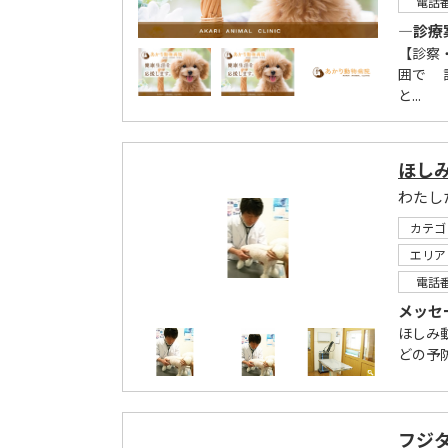
電話
―診療
【診察
囲で 
と...
ほし
カテゴ
エリア
電話
メッセ
ほしみ
どの予
フジ