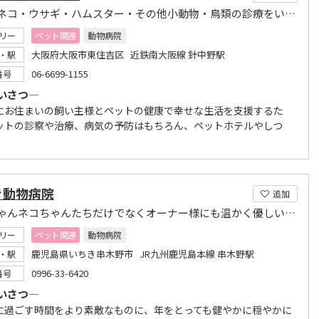
イヌ・ネコ・ウサギ・ハムスター・その他小動物・鳥類の診療をいたします
リー
ペット関連
動物病院
大阪府大阪市東住吉区 近鉄南大阪線 針中野駅
・駅
06-6699-1155
番号
いさつ―
にお住まいの飼い主様とペットの健康で幸せな生活を支援するた
ットの診察や治療、病気の予防はもちろん、ペットホテルやしつ
き動物病院
追加
ワンちゃんネコちゃんたちだけでなくオーナー様にも温かく優しい動物病院
リー
ペット関連
動物病院
鹿児島県いちき串木野市 JR九州鹿児島本線 串木野駅
・駅
0996-33-6420
番号
いさつ―
過ごす時間をより素敵なものに、年をとっても健やかに穏やかに