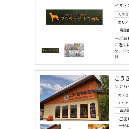
カテゴ
エリア
電話
―ごあ
お近く
め、ペ
け...
こう
カテゴ
エリア
電話
―ごあ
一緒に