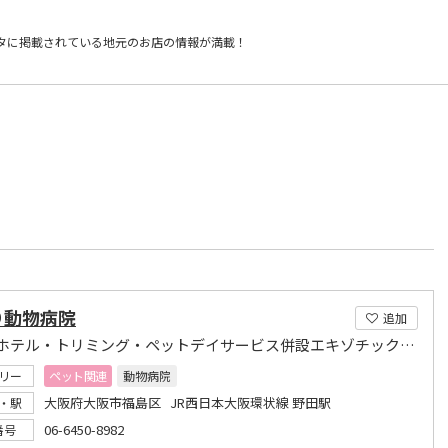
タに掲載されている
地元のお店の情報が満載！
り動物病院
追加
ペットホテル・トリミング・ペットデイサービス併設エキゾチックアニマル診療可能！
リー
ペット関連
動物病院
大阪府大阪市福島区 JR西日本大阪環状線 野田駅
・駅
06-6450-8982
番号