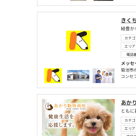
きく
カテゴ
エリア
電話
メッセ
菊池市
コンセ
あか
カテゴ
エリア