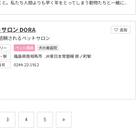
こと。私たち人間よりも早く年をとってしまう動物たちと一緒に...
サロン DORA
追加
信頼されるペットサロン
リー
ペット関連
犬の美容院
福島県南相馬市 JR東日本常磐線 原ノ町駅
・駅
0244-22-1912
番号
3
4
5