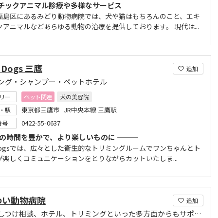
チックアニマル診療や多様なサービス
福島区にあるみどり動物病院では、犬や猫はもちろんのこと、エキ
クアニマルなどあらゆる動物の治療を提供しております。 現代は...
a Dogs 三鷹
追加
ング・シャンプー・ペットホテル
リー
ペット関連
犬の美容院
東京都三鷹市 JR中央本線 三鷹駅
・駅
0422-55-0637
番号
愛犬との時間を豊かで、より楽しいものに ―――
 Dogsでは、広々とした衛生的なトリミングルームでワンちゃんとト
が楽しくコミュニケーションをとりながらカットいたしま...
わい動物病院
追加
栄養・しつけ相談、ホテル、トリミングといった多方面からもサポートさせていただきます。