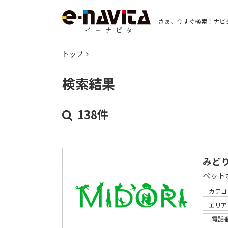
さぁ、今すぐ検索！
ナビ
トップ
検索結果
138件
みど
カテゴ
エリア
電話