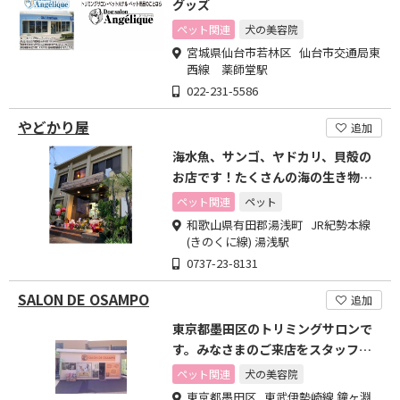
グッズ
ペット関連
犬の美容院
宮城県仙台市若林区 仙台市交通局東
西線 薬師堂駅
022-231-5586
やどかり屋
追加
海水魚、サンゴ、ヤドカリ、貝殻の
お店です！たくさんの海の生き物が
います♪
ペット関連
ペット
和歌山県有田郡湯浅町 JR紀勢本線
(きのくに線) 湯浅駅
0737-23-8131
SALON DE OSAMPO
追加
東京都墨田区のトリミングサロンで
す。みなさまのご来店をスタッフ一
同お待ちしております。
ペット関連
犬の美容院
東京都墨田区 東武伊勢崎線 鐘ヶ淵