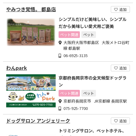
やみつき覚悟。 都島店
追加
シンプルだけど美味しい、シンプル
だから美味しい愛犬用ご褒美
ペット関連
ペット
大阪府大阪市都島区 大阪メトロ谷町
線 都島駅
06-6925-3135
わんpark
追加
京都府長岡京市の全天候型ドッグラ
ン
ペット関連
ペット
京都府長岡京市 JR京都線 長岡京駅
075-925-7700
ドッグサロン アンジェリーク
追加
トリミングサロン、ペットホテル、