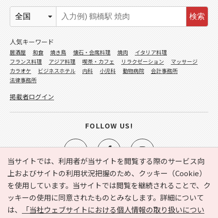
検索
人気キーワード
居酒屋
和食
焼き鳥
懐石・会席料理
焼肉
イタリア料理
フランス料理
アジア料理
喫茶・カフェ
リラクゼーション
マッサージ
カラオケ
ビジネスホテル
内科
小児科
動物病院
会計事務所
法律事務所
掲載者ログイン
FOLLOW US!
当サイトでは、利用者が当サイトを閲覧する際のサービス向
上およびサイトの利用状況把握のため、クッキー（Cookie）
を使用しています。当サイトでは閲覧を継続されることで、ク
e-NAVITA（イーナビタ）とは？
お気に入り
ヘルプ
ッキーの使用に同意されたものとみなします。詳細について
利用規約
個人情報の取り扱いについて
運営会社
は、
「当社ウェブサイトにおける個人情報の取り扱いについ
サイトマップ
広告掲載に関するお問い合わせ