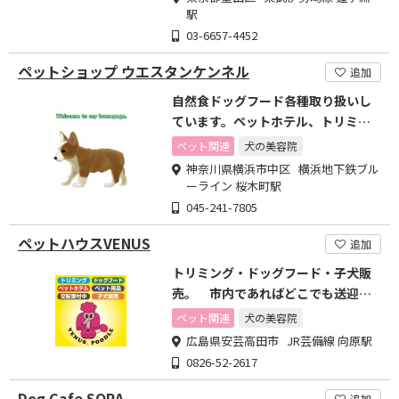
駅
03-6657-4452
ペットショップ ウエスタンケンネル
追加
自然食ドッグフード各種取り扱いし
ています。ペットホテル、トリミン
グ予約受付中！
ペット関連
犬の美容院
神奈川県横浜市中区 横浜地下鉄ブル
ーライン 桜木町駅
045-241-7805
ペットハウスVENUS
追加
トリミング・ドッグフード・子犬販
売。 市内であればどこでも送迎い
たします。
ペット関連
犬の美容院
広島県安芸高田市 JR芸備線 向原駅
0826-52-2617
Dog Cafe SORA
追加