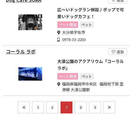
広～いドッグラン併設♪ポップで可
愛いドッグカフェ！
ペット関連
ペット
大分県宇佐市
0978-33-2203
コーラル ラボ
追加
大濠公園のアクアリウム「コーラル
ラボ」
ペット関連
ペット
福岡県福岡市中央区 福岡地下鉄 空
港線 大濠公園駅
5
6
7
8
9