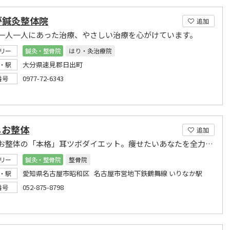
が鍼灸整体院
追加
一人一人にあった治療、やさしい治療を心がけています。
リー
鍼灸・整骨院
はり・灸治療院
大分県速見郡日出町
・駅
0977-72-6343
番号
しお整体
追加
ひとしお整体の「本格」耳ツボダイエット。痩せたいあなたを全力サポート!ネット予約受付中
リー
鍼灸・整骨院
整骨院
愛知県名古屋市昭和区 名古屋市営地下鉄鶴舞線 いりなか駅
・駅
052-875-8798
番号