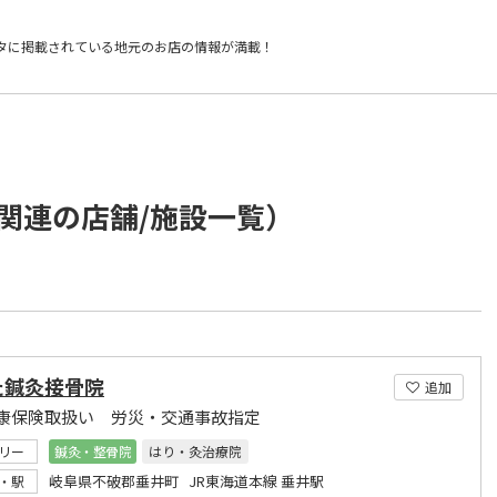
タに掲載されている
地元のお店の情報が満載！
関連の店舗/施設一覧）
た鍼灸接骨院
追加
康保険取扱い 労災・交通事故指定
リー
鍼灸・整骨院
はり・灸治療院
岐阜県不破郡垂井町 JR東海道本線 垂井駅
・駅