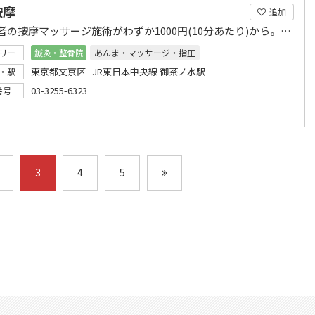
按摩
追加
有資格者の按摩マッサージ施術がわずか1000円(10分あたり)から。神田明神入口横
リー
鍼灸・整骨院
あんま・マッサージ・指圧
東京都文京区 JR東日本中央線 御茶ノ水駅
・駅
03-3255-6323
番号
3
4
5