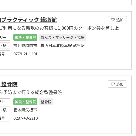
ロプラクティック 総癒館
追加
当店をご利用になる新規のお客様に1,000円のクーポン券を差し上げます。
リー
鍼灸・整骨院
あんま・マッサージ・指圧
福井県越前市 JR西日本北陸本線 武生駅
・駅
0778-21-1401
番号
う整骨院
追加
ら予防まで行える総合型整骨院
リー
鍼灸・整骨院
整骨院
栃木県矢板市
・駅
0287-48-2310
番号