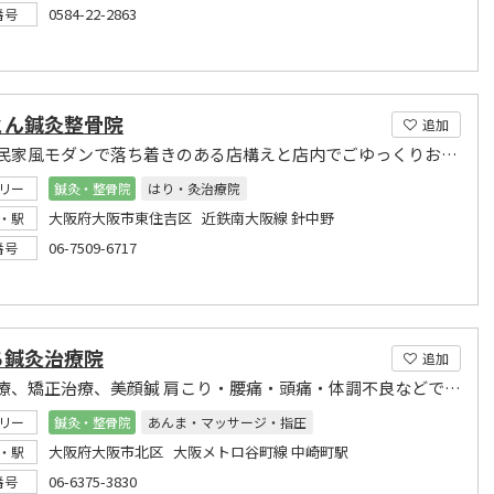
0584-22-2863
番号
とん鍼灸整骨院
追加
和風古民家風モダンで落ち着きのある店構えと店内でごゆっくりお寛ぎくださいませ
リー
鍼灸・整骨院
はり・灸治療院
大阪府大阪市東住吉区 近鉄南大阪線 針中野
・駅
06-7509-6717
番号
ち鍼灸治療院
追加
鍼灸治療、矯正治療、美顔鍼 肩こり・腰痛・頭痛・体調不良などでお困りの方はご相談ください
リー
鍼灸・整骨院
あんま・マッサージ・指圧
大阪府大阪市北区 大阪メトロ谷町線 中崎町駅
・駅
06-6375-3830
番号