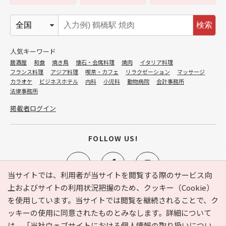
検索
人気キーワード
居酒屋
和食
焼き鳥
懐石・会席料理
焼肉
イタリア料理
フランス料理
アジア料理
喫茶・カフェ
リラクゼーション
マッサージ
カラオケ
ビジネスホテル
内科
小児科
動物病院
会計事務所
法律事務所
掲載者ログイン
FOLLOW US!
当サイトでは、利用者が当サイトを閲覧する際のサービス向
上およびサイトの利用状況把握のため、クッキー（Cookie）
を使用しています。当サイトでは閲覧を継続されることで、ク
e-NAVITA（イーナビタ）とは？
お気に入り
ヘルプ
ッキーの使用に同意されたものとみなします。詳細について
利用規約
個人情報の取り扱いについて
運営会社
は、
「当社ウェブサイトにおける個人情報の取り扱いについ