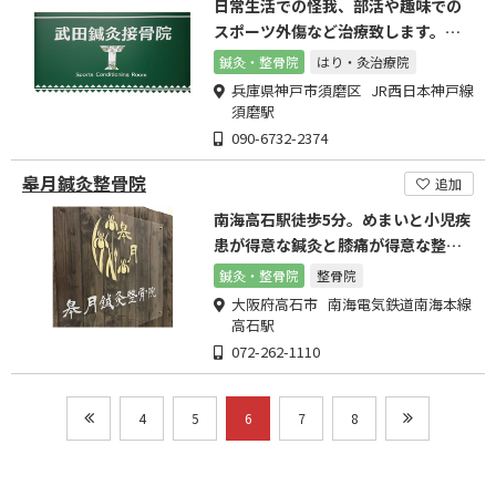
日常生活での怪我、部活や趣味での
スポーツ外傷など治療致します。お
気軽にご相談ください。
鍼灸・整骨院
はり・灸治療院
兵庫県神戸市須磨区 JR西日本神戸線
須磨駅
090-6732-2374
皋月鍼灸整骨院
追加
南海高石駅徒歩5分。めまいと小児疾
患が得意な鍼灸と膝痛が得意な整体
の鍼灸整骨院。
鍼灸・整骨院
整骨院
大阪府高石市 南海電気鉄道南海本線
高石駅
072-262-1110
4
5
6
7
8