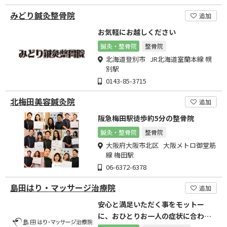
みどり鍼灸整骨院
追加
お気軽にお越しください
鍼灸・整骨院
整骨院
北海道登別市 JR北海道室蘭本線 幌
別駅
0143-85-3715
北梅田美容鍼灸院
追加
阪急梅田駅徒歩約5分の整骨院
鍼灸・整骨院
整骨院
大阪府大阪市北区 大阪メトロ御堂筋
線 梅田駅
06-6372-6378
島田はり・マッサージ治療院
追加
安心と満足いただく事をモットー
に、おひとりお一人の症状に合わせ