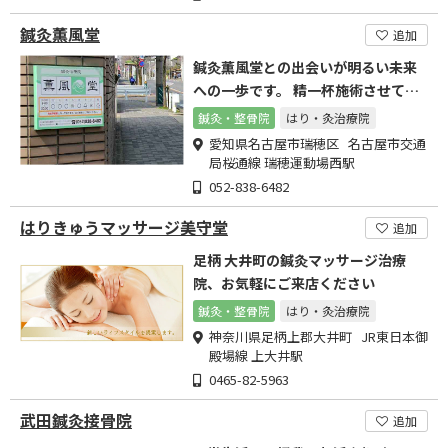
鍼灸薫風堂
追加
鍼灸薫風堂との出会いが明るい未来
への一歩です。 精一杯施術させてい
ただきます。
鍼灸・整骨院
はり・灸治療院
愛知県名古屋市瑞穂区 名古屋市交通
局桜通線 瑞穂運動場西駅
052-838-6482
はりきゅうマッサージ美守堂
追加
足柄 大井町の鍼灸マッサージ治療
院、お気軽にご来店ください
鍼灸・整骨院
はり・灸治療院
神奈川県足柄上郡大井町 JR東日本御
殿場線 上大井駅
0465-82-5963
武田鍼灸接骨院
追加