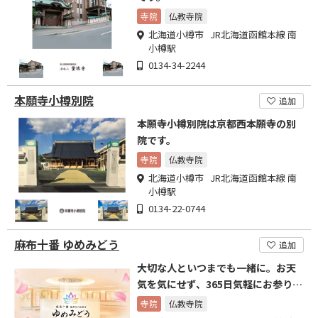
寺院
仏教寺院
北海道小樽市 JR北海道函館本線 南
小樽駅
0134-34-2244
本願寺小樽別院
追加
本願寺小樽別院は京都西本願寺の別
院です。
寺院
仏教寺院
北海道小樽市 JR北海道函館本線 南
小樽駅
0134-22-0744
麻布十番 ゆめみどう
追加
大切な人といつまでも一緒に。お天
気を気にせず、365日気軽にお参りが
出来ます。
寺院
仏教寺院