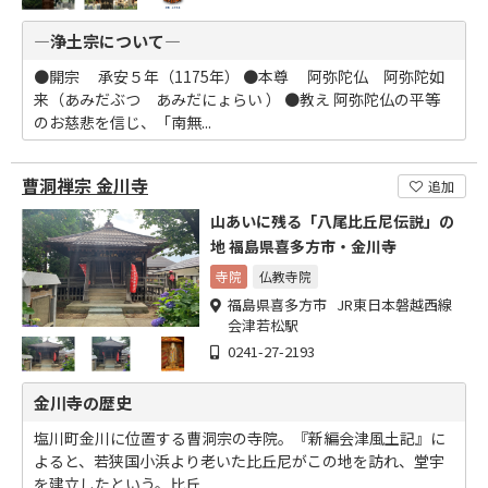
―浄土宗について―
●開宗 承安５年（1175年） ●本尊 阿弥陀仏 阿弥陀如
来（あみだぶつ あみだにょらい ） ●教え 阿弥陀仏の平等
のお慈悲を信じ、「南無...
曹洞禅宗 金川寺
追加
山あいに残る「八尾比丘尼伝説」の
地 福島県喜多方市・金川寺
寺院
仏教寺院
福島県喜多方市 JR東日本磐越西線
会津若松駅
0241-27-2193
金川寺の歴史
塩川町金川に位置する曹洞宗の寺院。『新編会津風土記』に
よると、若狭国小浜より老いた比丘尼がこの地を訪れ、堂宇
を建立したという。比丘...