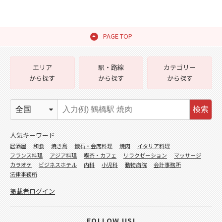
PAGE TOP
エリア
駅・路線
カテゴリー
から探す
から探す
から探す
検索
人気キーワード
居酒屋
和食
焼き鳥
懐石・会席料理
焼肉
イタリア料理
フランス料理
アジア料理
喫茶・カフェ
リラクゼーション
マッサージ
カラオケ
ビジネスホテル
内科
小児科
動物病院
会計事務所
法律事務所
掲載者ログイン
FOLLOW US!