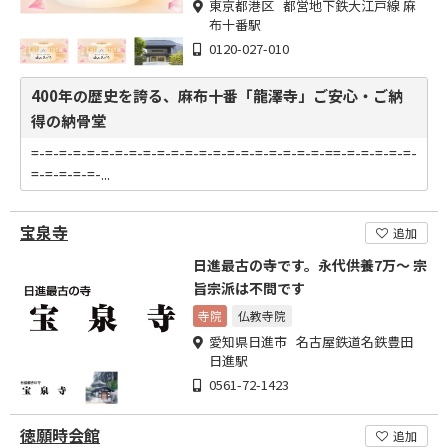
東京都港区 都営地下鉄大江戸線 麻
布十番駅
0120-027-010
400年の歴史を誇る、麻布十番「龍澤寺」ご安心・ご納
得の納骨堂
=-=-=-=-=-=-=-=-=-=-=-=-=-=-=-=-=-=-=-=-=-==-=-=-=-=-=-
=-=-=-=-=-...
宝泉寺
追加
日進最古の寺です。永代供養7万～ 宗
旨宗派は不問です
寺院
仏教寺院
愛知県日進市 名古屋鉄道名鉄豊田
日進駅
0561-72-1423
徳願時会館
追加