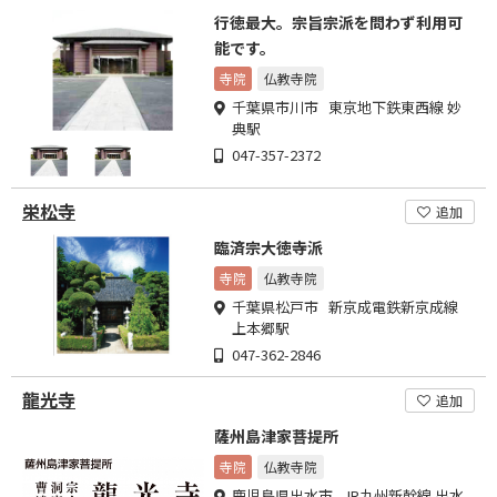
行徳最大。宗旨宗派を問わず利用可
能です。
寺院
仏教寺院
千葉県市川市 東京地下鉄東西線 妙
典駅
047-357-2372
栄松寺
追加
臨済宗大徳寺派
寺院
仏教寺院
千葉県松戸市 新京成電鉄新京成線
上本郷駅
047-362-2846
龍光寺
追加
薩州島津家菩提所
寺院
仏教寺院
鹿児島県出水市 JR九州新幹線 出水