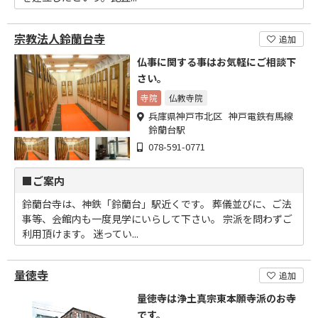
宗教法人鈴蘭台寺
追加
仏事に関する事はお気軽にご相談下
さい。
寺院
仏教寺院
兵庫県神戸市北区 神戸電鉄有馬線
鈴蘭台駅
078-591-0771
■ご案内
鈴蘭台寺は、神鉄「鈴蘭台」駅近くです。 葬儀並びに、ご法
事等、会館内も一度見学にいらして下さい。 宗派を問わずご
利用頂けます。 迷ってい...
量徳寺
追加
量徳寺は浄土真宗東本願寺派のお寺
です。