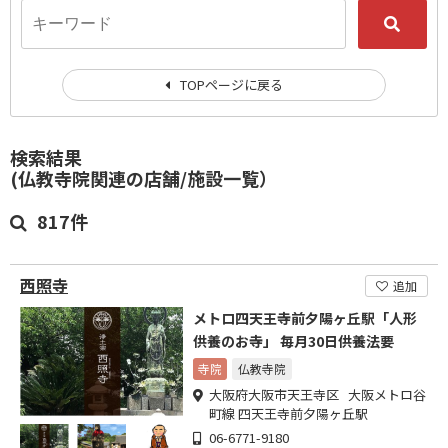
TOPページに戻る
検索結果
(仏教寺院関連の店舗/施設一覧）
817件
西照寺
追加
メトロ四天王寺前夕陽ヶ丘駅「人形
供養のお寺」 毎月30日供養法要
寺院
仏教寺院
大阪府大阪市天王寺区 大阪メトロ谷
町線 四天王寺前夕陽ヶ丘駅
06-6771-9180