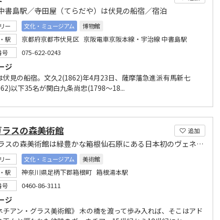
中書島駅／寺田屋（てらだや）は伏見の船宿／宿泊
リー
文化・ミュージアム
博物館
京都府京都市伏見区 京阪電車京阪本線・宇治線 中書島駅
・駅
075-622-0243
番号
ージ
伏見の船宿。文久2(1862)年4月23日、薩摩藩急進派有馬新七
～62)以下35名が関白九条尚忠(1798～18...
ガラスの森美術館
追加
箱根ガラスの森美術館は緑豊かな箱根仙石原にある日本初のヴェネチアン・グラス専門の美術館です
リー
文化・ミュージアム
美術館
神奈川県足柄下郡箱根町 箱根湯本駅
・駅
0460-86-3111
番号
ージ
ネチアン・グラス美術館》 木の橋を渡って歩み入れば、そこはアド