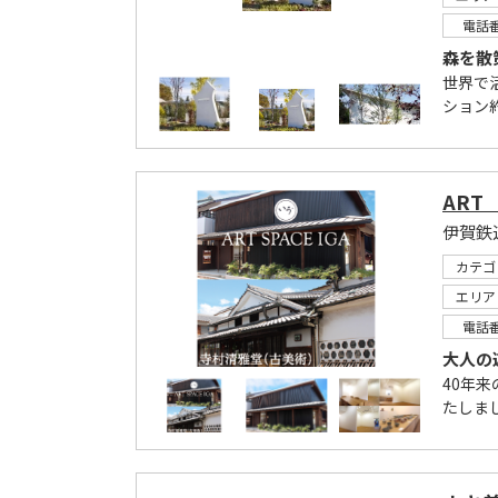
電話
森を散
世界で
ション
ART
カテゴ
エリア
電話
大人の
40年
たしまし