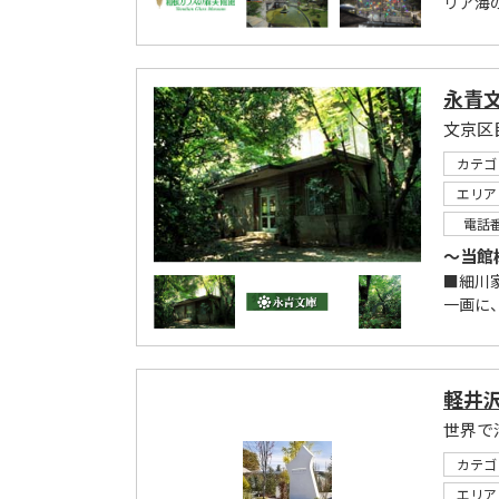
リア海の
永青
カテゴ
エリア
電話
～当館
■細川
一画に
軽井
世界で
カテゴ
エリア