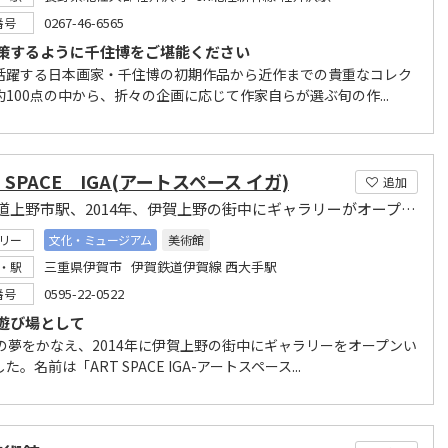
0267-46-6565
番号
策するように千住博をご堪能ください
活躍する日本画家・千住博の初期作品から近作までの貴重なコレク
約100点の中から、折々の企画に応じて作家自らが選ぶ旬の作...
 SPACE IGA(アートスペース イガ)
追加
伊賀鉄道上野市駅、2014年、伊賀上野の街中にギャラリーがオープン！
リー
文化・ミュージアム
美術館
三重県伊賀市 伊賀鉄道伊賀線 西大手駅
・駅
0595-22-0522
番号
遊び場として
来の夢をかなえ、2014年に伊賀上野の街中にギャラリーをオープンい
た。名前は「ART SPACE IGA-アートスペース...