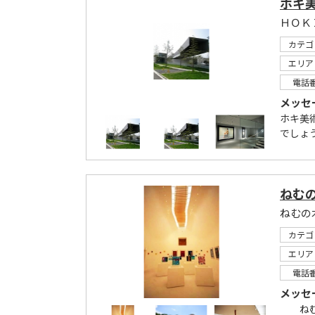
ホキ
ＨＯＫ
カテゴ
エリア
電話
メッセ
ホキ美
でしょ
ねむ
カテゴ
エリア
電話
メッセ
ねむの