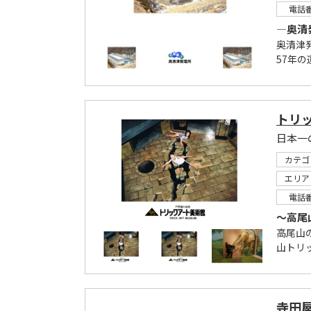
電話
―奥清
奥清津発
57年
トリ
日本一
カテゴ
エリア
電話
～高尾
高尾山
山トリッ
寺田