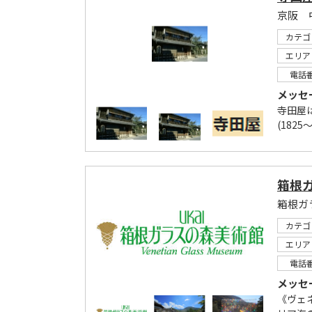
京阪 
カテゴ
エリア
電話
メッセ
寺田屋は
(1825
箱根
カテゴ
エリア
電話
メッセ
《ヴェ