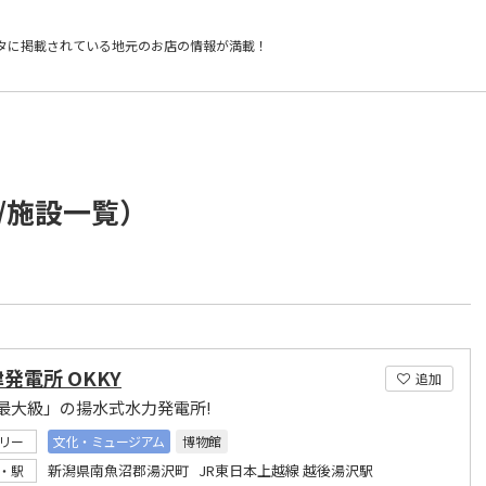
タに掲載されている
地元のお店の情報が満載！
/施設一覧）
発電所 OKKY
追加
最大級」の揚水式水力発電所!
リー
文化・ミュージアム
博物館
新潟県南魚沼郡湯沢町 JR東日本上越線 越後湯沢駅
・駅