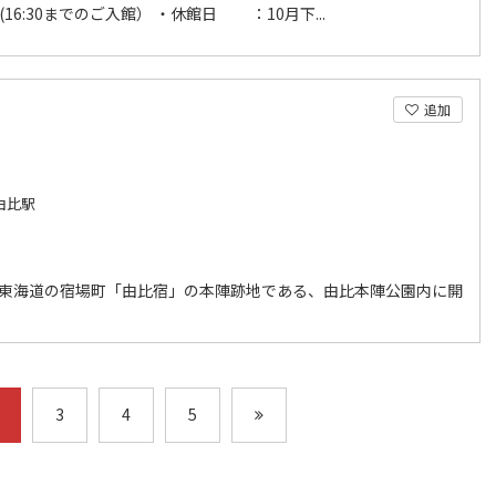
00(16:30までのご入館） ・休館日 ：10月下...
追加
由比駅
年、東海道の宿場町「由比宿」の本陣跡地である、由比本陣公園内に開
3
4
5