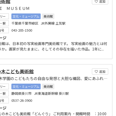
美術館
追加
Ｉ ＭＵＳＥＵＭ
リー
文化・ミュージアム
美術館
千葉県千葉市緑区 JR外房線 土気駅
・駅
043-205-1500
番号
ージ
術館は、日本初の写実絵画専門美術館です。 写実絵画の魅力とは何
うか。画家が見たままに、そしてその存在を描いた作品。1年に...
の木こども美術館
追加
ねむの木学園のこどもたちの自由な発想と大胆な構図、愛にあふれた作品200点を展示。
リー
文化・ミュージアム
美術館
静岡県掛川市 JR東海道新幹線 掛川駅
・駅
0537-26-3900
番号
ージ
木こども美術館「どんぐり」 ご利用案内 ・開館時間 ：10:00