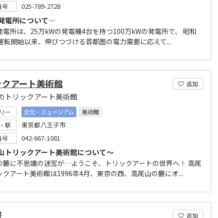
025-789-2728
番号
発電所について―
電所は、25万kWの発電機4台を持つ100万kWの発電所で、 昭和
の運転開始以来、伸びつづける首都圏の電力需要に応えて...
ックアート美術館
追加
のトリックアート美術館
リー
文化・ミュージアム
美術館
東京都八王子市
・駅
042-667-1081
番号
山トリックアート美術館について～
の麓に不思議の迷宮が…ようこそ、トリックアートの世界へ！ 高尾
クアート美術館は1996年4月、東京の西、高尾山の麓にオ...
屋
追加