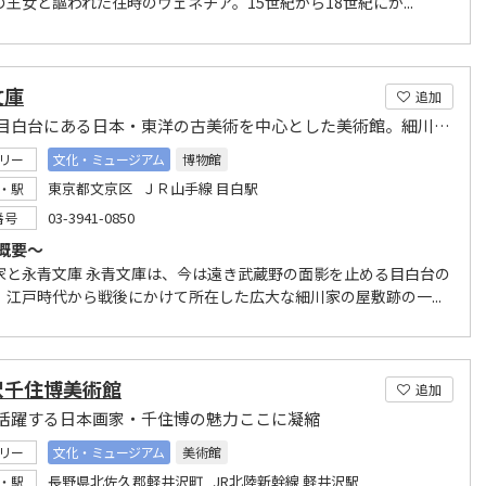
王女と謳われた往時のヴェネチア。15世紀から18世紀にか...
文庫
追加
文京区目白台にある日本・東洋の古美術を中心とした美術館。細川家に伝来する歴史資料や美術品の文化財を公開しています
リー
文化・ミュージアム
博物館
東京都文京区 ＪＲ山手線 目白駅
・駅
03-3941-0850
番号
概要～
家と永青文庫 永青文庫は、今は遠き武蔵野の面影を止める目白台の
、江戸時代から戦後にかけて所在した広大な細川家の屋敷跡の一...
沢千住博美術館
追加
活躍する日本画家・千住博の魅力ここに凝縮
リー
文化・ミュージアム
美術館
長野県北佐久郡軽井沢町 JR北陸新幹線 軽井沢駅
・駅