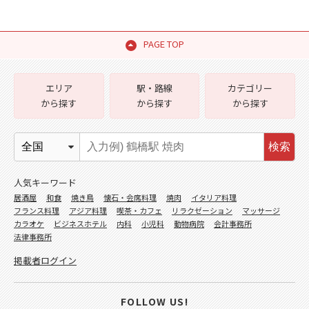
PAGE TOP
エリア
駅・路線
カテゴリー
から探す
から探す
から探す
検索
人気キーワード
居酒屋
和食
焼き鳥
懐石・会席料理
焼肉
イタリア料理
フランス料理
アジア料理
喫茶・カフェ
リラクゼーション
マッサージ
カラオケ
ビジネスホテル
内科
小児科
動物病院
会計事務所
法律事務所
掲載者ログイン
FOLLOW US!