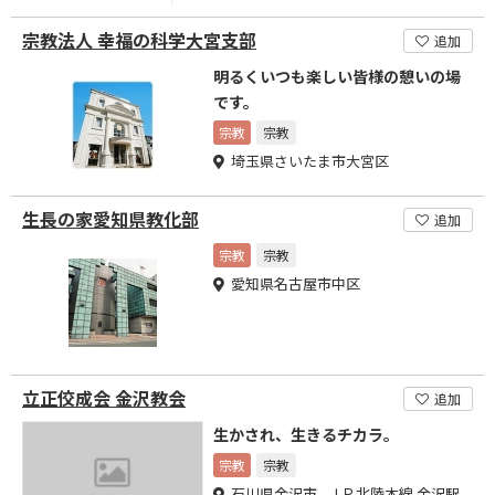
宗教法人 幸福の科学大宮支部
追加
明るくいつも楽しい皆様の憩いの場
です。
宗教
宗教
埼玉県さいたま市大宮区
生長の家愛知県教化部
追加
宗教
宗教
愛知県名古屋市中区
立正佼成会 金沢教会
追加
生かされ、生きるチカラ。
宗教
宗教
石川県金沢市 ＪＲ北陸本線 金沢駅