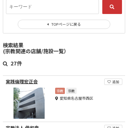
TOPページに戻る
検索結果
(宗教関連の店舗/施設一覧）
27件
実践倫理宏正会
追加
宗教
宗教
愛知県名古屋市西区
宗教法人 偕和會
追加