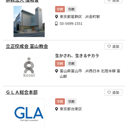
宗教
宗教
東京都葛飾区 JR金町駅
03-5699-1551
立正佼成会 富山教会
追加
生かされ、生きるチカラ
宗教
宗教
富山県富山市 JR西日本 北陸本線 富
山駅
ＧＬＡ総合本部
追加
宗教
宗教
東京都台東区