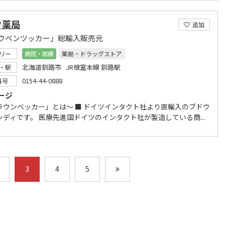
タ薬局
追加
ウベンツッカー」総輸入販売元
リー
病院・医療
薬局・ドラッグストア
北海道釧路市 JR根室本線 釧路駅
・駅
0154-44-0888
番号
ージ
ラウンベッカー」とは～ ■ ドイツインタクト社より直輸入のブドウ
ンディです。 医療先進国ドイツのインタクト社が製造している商...
3
4
5