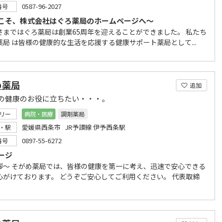
0587-96-2027
番号
こそ、株式会社はぐろ薬局のホームページへ～
さまではぐろ薬局は創業65周年を迎えることができました。 私たち
薬局 は皆様の健康的な生活を応援する健康サポート薬局として...
め薬局
追加
の健康のお役に立ちたい・・・。
リー
病院・医療
調剤薬局
愛媛県西条市 JR予讃線 伊予西条駅
・駅
0897-55-6272
番号
ージ
拶～ そがめ薬局では、皆様の健康を第一に考え、迅速で安心できる
心がけております。 どうぞご安心してご利用ください。 代表取締