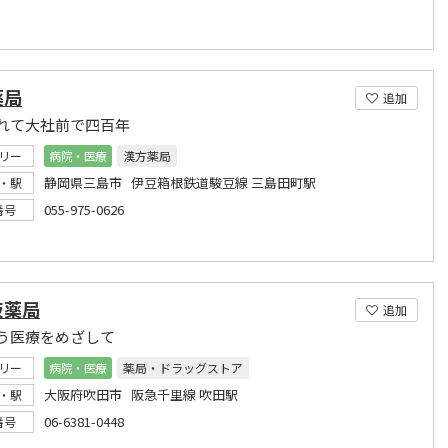
薬局
追加
れて大社前で四百年
リー
病院・医療
漢方薬局
静岡県三島市 伊豆箱根鉄道駿豆線 三島田町駅
・駅
055-975-0626
番号
阪薬局
追加
う医療をめざして
リー
病院・医療
薬局・ドラッグストア
大阪府吹田市 阪急千里線 吹田駅
・駅
06-6381-0448
番号