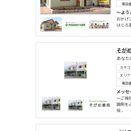
電話
～よう
おかげ
はぐろ
そが
あなた
カテゴ
エリア
電話
メッセ
～ご挨
調剤を
役...