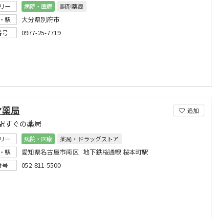
リー
病院・医療
調剤薬局
大分県別府市
・駅
0977-25-7719
番号
マ薬局
追加
駅すぐの薬局
リー
病院・医療
薬局・ドラッグストア
愛知県名古屋市南区 地下鉄桜通線 桜本町駅
・駅
052-811-5500
番号