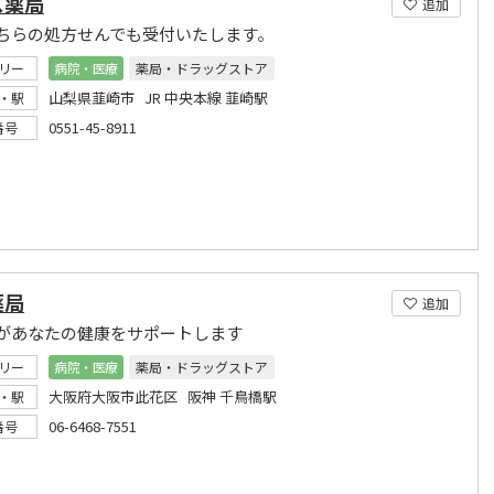
ス薬局
追加
ちらの処方せんでも受付いたします。
リー
病院・医療
薬局・ドラッグストア
山梨県韮崎市 JR 中央本線 韮崎駅
・駅
0551-45-8911
番号
薬局
追加
があなたの健康をサポートします
リー
病院・医療
薬局・ドラッグストア
大阪府大阪市此花区 阪神 千鳥橋駅
・駅
06-6468-7551
番号