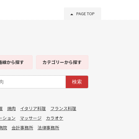
PAGE TOP
路線
から探す
カテゴリー
から探す
検索
理
焼肉
イタリア料理
フランス料理
ーション
マッサージ
カラオケ
病院
会計事務所
法律事務所