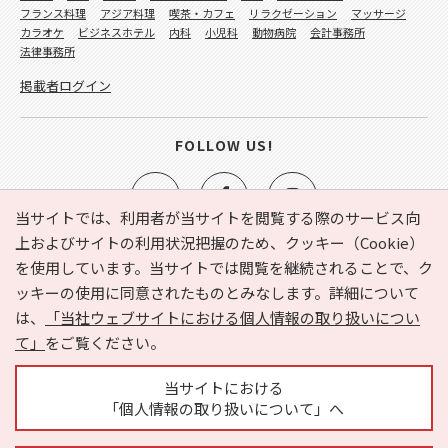
フランス料理
アジア料理
喫茶・カフェ
リラクゼーション
マッサージ
カラオケ
ビジネスホテル
内科
小児科
動物病院
会計事務所
法律事務所
掲載者ログイン
FOLLOW US!
当サイトでは、利用者が当サイトを閲覧する際のサービス向
上およびサイトの利用状況把握のため、クッキー（Cookie）
を使用しています。当サイトでは閲覧を継続されることで、ク
e-NAVITA（イーナビタ）とは？
お気に入り
ヘルプ
ッキーの使用に同意されたものとみなします。詳細について
利用規約
個人情報の取り扱いについて
運営会社
は、
「当社ウェブサイトにおける個人情報の取り扱いについ
サイトマップ
広告掲載に関するお問い合わせ
て」
をご覧ください。
サイトの内容に関するお問い合わせ
当サイトにおける
「個人情報の取り扱いについて」へ