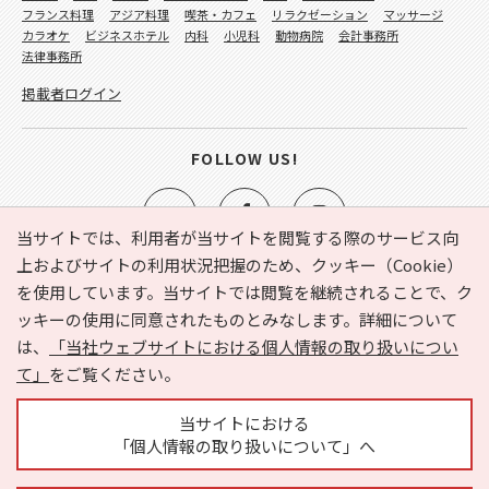
フランス料理
アジア料理
喫茶・カフェ
リラクゼーション
マッサージ
カラオケ
ビジネスホテル
内科
小児科
動物病院
会計事務所
法律事務所
掲載者ログイン
FOLLOW US!
当サイトでは、利用者が当サイトを閲覧する際のサービス向
上およびサイトの利用状況把握のため、クッキー（Cookie）
を使用しています。当サイトでは閲覧を継続されることで、ク
e-NAVITA（イーナビタ）とは？
お気に入り
ヘルプ
ッキーの使用に同意されたものとみなします。詳細について
利用規約
個人情報の取り扱いについて
運営会社
は、
「当社ウェブサイトにおける個人情報の取り扱いについ
サイトマップ
広告掲載に関するお問い合わせ
て」
をご覧ください。
サイトの内容に関するお問い合わせ
当サイトにおける
「個人情報の取り扱いについて」へ