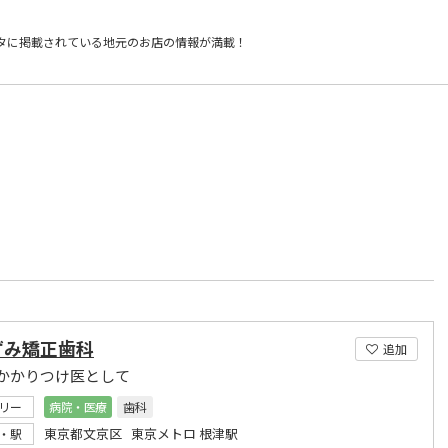
タに掲載されている
地元のお店の情報が満載！
）
ずみ矯正歯科
追加
かかりつけ医として
リー
病院・医療
歯科
東京都文京区 東京メトロ 根津駅
・駅