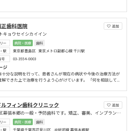
矯正歯科医院
追加
トキョウセイシカイイン
リー
病院・医療
歯科
東京都豊島区 東京メトロ副都心線 千川駅
・駅
03-3554-0003
番号
ージ
は十分な説明を行って、患者さんが現在の病状や今後の治療方法が
理解できた上で治療を行うよう心がけています。 「何を相談して...
ドルフィン歯科クリニック
追加
花見川区幕張本郷の一般・予防歯科です。矯正、審美、インプラントのご相談はお気軽にどうぞ。
リー
病院・医療
歯科
千葉県千葉市花見川区 JR総武線 幕張本郷駅
・駅