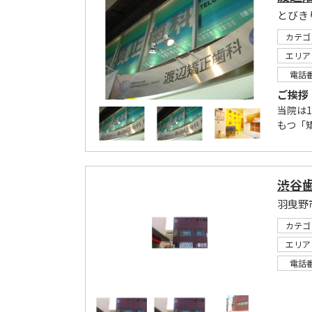
とびき
カテゴ
エリア
電話
ご挨拶
当院は
もつ「矯
渋谷
羽曳野
カテゴ
エリア
電話