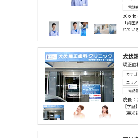
電話
メッセ
「歯医
れてい
犬伏
矯正歯
カテゴ
エリア
電話
院長：
【学歴】
（英米語