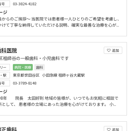
03-3824-4182
番号
ージ
長からのご挨拶～ 当医院では患者様一人ひとりのご希望を考慮し、
かけて丁寧な納得していただける説明、確実な最善な治療を心が...
歯科医院
追加
区祖師谷の一般歯科・小児歯科です
リー
病院・医療
歯科
東京都世田谷区 小田急線 祖師ヶ谷大蔵駅
・駅
03-3789-8148
番号
ージ
998年 院長 太田好則 地域の皆様が、いつでもお気軽に相談で
として、 患者様の立場にあった治療を心がけております。 小...
矯正歯科
追加