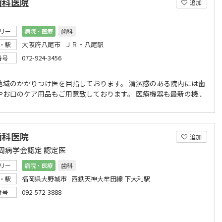
歯科医院
追加
リー
病院・医療
歯科
大阪府八尾市 ＪＲ・八尾駅
・駅
072-924-3456
番号
地域のかかりつけ医を目指しております。 清潔感のある院内には歯
やお口のケア用品もご用意致しております。 医療機器も最新の機...
歯科医院
追加
周病学会認定 認定医
リー
病院・医療
歯科
福岡県大野城市 西鉄天神大牟田線 下大利駅
・駅
092-572-3888
番号