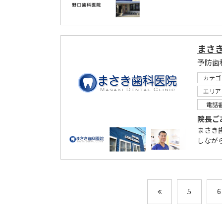
まさ
予防歯
カテゴ
エリア
電話
院長ご
まさき
しなが
5
6