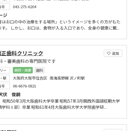
043-275-6204
番号
ージ
者はお口の中の治療をする場所」というイメージを多くの方がもた
ます。 しかし、お口は、食物が入る入口であり、全身の健康に繋...
矯正歯科クリニック
追加
科・審美歯科の専門医院です
リー
病院・医療
歯科
大阪府大阪市住吉区 南海高野線 沢ノ町駅
・駅
06-6676-0821
番号
犬伏 俊嗣
 昭和50年3月大阪歯科大学卒業 昭和57年3月関西外国語短期大学
学科Ⅱ部）卒業 昭和61年4月大阪歯科大学大学院歯学研...