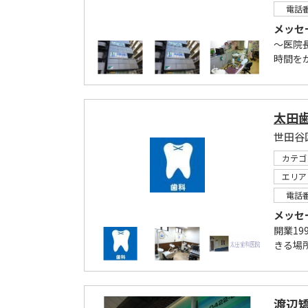
電話
メッセ
～医院
時間を
太田
世田谷
カテゴ
エリア
電話
メッセ
開業1
きる場所
渡辺