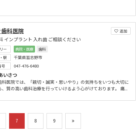
き歯科医院
追加
科 インプラント 入れ歯 ご相談ください
リー
病院・医療
歯科
千葉県習志野市
・駅
047-476-6480
番号
あいさつ
歯科医院では、「親切・誠実・思いやり」の気持ちをいつも大切に
ら、質の高い歯科治療を行っていけるよう心がけております。 痛...
7
8
9