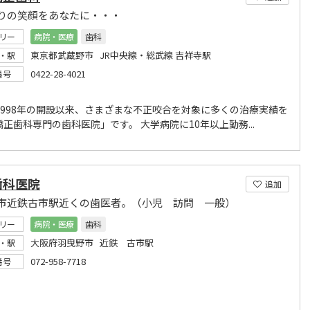
りの笑顔をあなたに・・・
リー
病院・医療
歯科
東京都武蔵野市 JR中央線・総武線 吉祥寺駅
・駅
0422-28-4021
番号
1998年の開設以来、さまざまな不正咬合を対象に多くの治療実績を
正歯科専門の歯科医院」です。 大学病院に10年以上勤務...
歯科医院
追加
市近鉄古市駅近くの歯医者。（小児 訪問 一般）
リー
病院・医療
歯科
大阪府羽曳野市 近鉄 古市駅
・駅
072-958-7718
番号