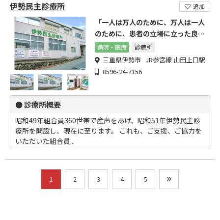
伊勢民主診療所
追加
「一人は万人のために、万人は一人
のために、患者の立場に立った良い
医療」を旨として活動中です
病院・医療
診療所
三重県伊勢市 JR参宮線 山田上口駅
0596-24-7156
● 診療所概要
昭和49年組合員360世帯で産声をあげ、昭和51年伊勢民主診
療所を開設し、現在に至ります。 これも、ご支援、ご協力を
いただいた組合員...
1
2
3
4
5