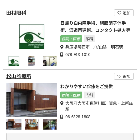
田村眼科
追加
日帰り白内障手術、網膜硝子体手
術、涙道再建術、コンタクト処方等
病院・医療
眼科
兵庫県明石市 JR/山陽 明石駅
078-913-1010
松山診療所
追加
わかりやすい診療をご提供
病院・医療
内科
大阪府大阪市東淀川区 阪急・上新庄
駅
06-6328-1808