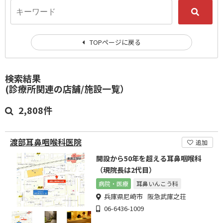
TOPページに戻る
検索結果
(診療所関連の店舗/施設一覧）
2,808件
渡部耳鼻咽喉科医院
追加
開設から50年を超える耳鼻咽喉科
（現院長は2代目）
病院・医療
耳鼻いんこう科
兵庫県尼崎市 阪急武庫之荘
06-6436-1009