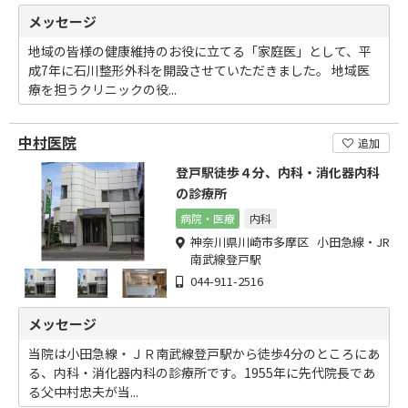
メッセージ
地域の皆様の健康維持のお役に立てる「家庭医」として、平
成7年に石川整形外科を開設させていただきました。 地域医
療を担うクリニックの役...
中村医院
追加
登戸駅徒歩４分、内科・消化器内科
の診療所
病院・医療
内科
神奈川県川崎市多摩区 小田急線・JR
南武線登戸駅
044-911-2516
メッセージ
当院は小田急線・ＪＲ南武線登戸駅から徒歩4分のところにあ
る、内科・消化器内科の診療所です。1955年に先代院長であ
る父中村忠夫が当...