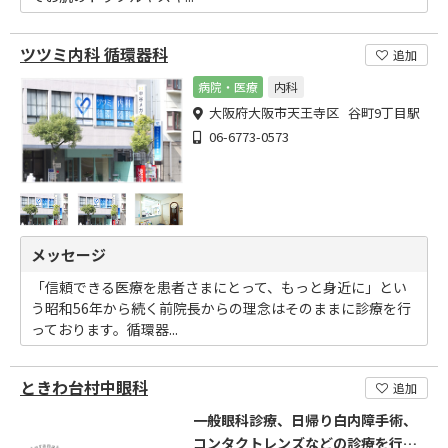
ツツミ内科 循環器科
追加
病院・医療
内科
大阪府大阪市天王寺区 谷町9丁目駅
06-6773-0573
メッセージ
「信頼できる医療を患者さまにとって、もっと身近に」とい
う昭和56年から続く前院長からの理念はそのままに診療を行
っております。循環器...
ときわ台村中眼科
追加
一般眼科診療、日帰り白内障手術、
コンタクトレンズなどの診療を行っ