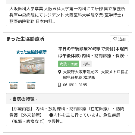
大阪医科大学卒業 大阪医科大学第一内科にて研修 国立療養所
兵庫中央病院にてレジデント 大阪医科大学院卒業(医学博士)
藍野病院勤務 日本内科...
まった生協診療所
追加
平日の午後診療20時まで受付(木曜日
は午後休診) 内科・訪問診療・保険診
療・無料低額診療
病院・医療
内科
大阪府大阪市鶴見区 大阪メトロ長堀
鶴見緑地線 横堤駅
06-6911-3195
- 当院の特徴 -
【診療内容】 内科・放射線科・訪問診療（在宅医療）・訪問
看護 【外来診療】 ●内科を主に行っています。急性疾患
（風邪・腹痛など）や慢性...