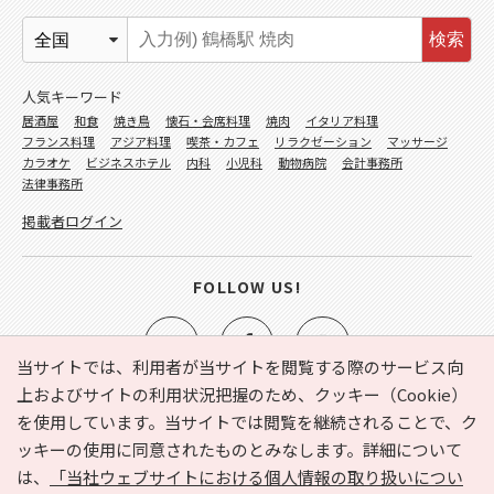
検索
人気キーワード
居酒屋
和食
焼き鳥
懐石・会席料理
焼肉
イタリア料理
フランス料理
アジア料理
喫茶・カフェ
リラクゼーション
マッサージ
カラオケ
ビジネスホテル
内科
小児科
動物病院
会計事務所
法律事務所
掲載者ログイン
FOLLOW US!
当サイトでは、利用者が当サイトを閲覧する際のサービス向
上およびサイトの利用状況把握のため、クッキー（Cookie）
を使用しています。当サイトでは閲覧を継続されることで、ク
e-NAVITA（イーナビタ）とは？
お気に入り
ヘルプ
ッキーの使用に同意されたものとみなします。詳細について
利用規約
個人情報の取り扱いについて
運営会社
は、
「当社ウェブサイトにおける個人情報の取り扱いについ
サイトマップ
広告掲載に関するお問い合わせ