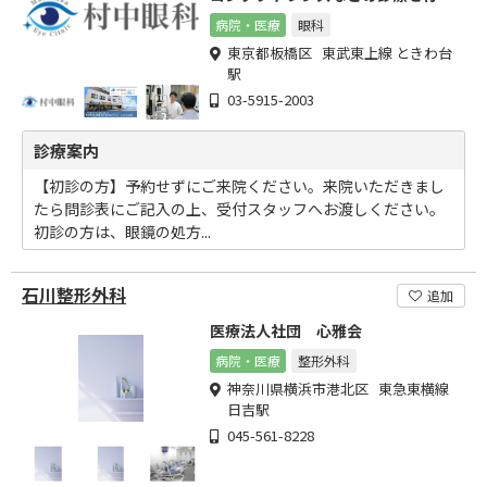
ています
病院・医療
眼科
東京都板橋区 東武東上線 ときわ台
駅
03-5915-2003
診療案内
【初診の方】予約せずにご来院ください。来院いただきまし
たら問診表にご記入の上、受付スタッフへお渡しください。
初診の方は、眼鏡の処方...
石川整形外科
追加
医療法人社団 心雅会
病院・医療
整形外科
神奈川県横浜市港北区 東急東横線
日吉駅
045-561-8228