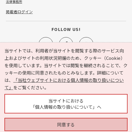
法律事務所
掲載者ログイン
FOLLOW US!
当サイトでは、利用者が当サイトを閲覧する際のサービス向
上およびサイトの利用状況把握のため、クッキー（Cookie）
を使用しています。当サイトでは閲覧を継続されることで、ク
e-NAVITA（イーナビタ）とは？
お気に入り
ヘルプ
ッキーの使用に同意されたものとみなします。詳細について
利用規約
個人情報の取り扱いについて
運営会社
は、
「当社ウェブサイトにおける個人情報の取り扱いについ
サイトマップ
広告掲載に関するお問い合わせ
て」
をご覧ください。
サイトの内容に関するお問い合わせ
当サイトにおける
「個人情報の取り扱いについて」へ
同意する
Copyright © HYOJITO.Co.,Ltd. All Rights Reserved.