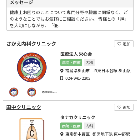
メッセージ
健康上お困りのことについて専門分野や臓器に関係なく、ど
のようなことでもお気軽にご相談ください。 皆様との「絆」
を大切にしながら、「優...
さかえ内科クリニック
追加
医療法人 栄心会
病院・医療
内科
福島県郡山市 JR東日本各線 郡山駅
024-941-2202
田中クリニック
追加
タナカクリニック
病院・医療
内科
東京都中野区 都営地下鉄 東中野駅