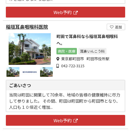
Web予約
稲垣耳鼻咽喉科医院
追加
町田で耳鼻科なら稲垣耳鼻咽喉科
へ。
病院・医療
耳鼻いんこう科
東京都町田市 町田市役所駅
042-722-3115
ごあいさつ
当院は町田に開業して70余年、地域の皆様の健康維持に尽力
して参りました。 その間、町田は町田町から町田市となり、
人口も１０倍近く増加...
Web予約