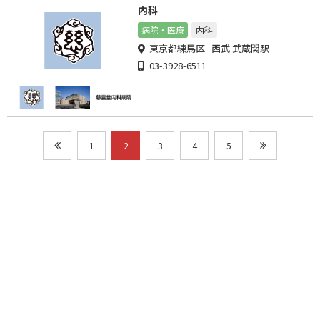
内科
病院・医療
内科
東京都練馬区 西武 武蔵関駅
03-3928-6511
1
2
3
4
5