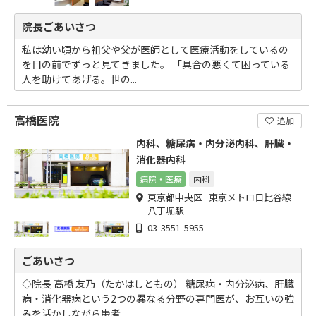
院長ごあいさつ
私は幼い頃から祖父や父が医師として医療活動をしているの
を目の前でずっと見てきました。 「具合の悪くて困っている
人を助けてあげる。世の...
高橋医院
追加
内科、糖尿病・内分泌内科、肝臓・
消化器内科
病院・医療
内科
東京都中央区 東京メトロ日比谷線
八丁堀駅
03-3551-5955
ごあいさつ
◇院長 高橋 友乃（たかはしともの） 糖尿病・内分泌病、肝臓
病・消化器病という2つの異なる分野の専門医が、お互いの強
みを活かしながら患者...