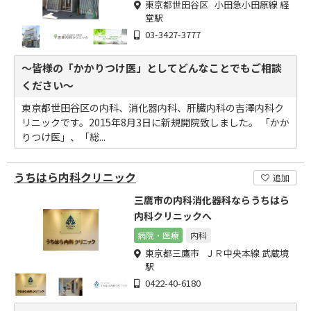
東京都世田谷区 小田急小田原線 経
堂駅
03-3427-3777
～皆様の「かかりつけ医」としてどんなことでもご相談
ください～
東京都世田谷区の内科、消化器内科、肝臓内科の吉澤内科ク
リニックです。2015年8月3日に新規開院致しました。 「かか
りつけ医」、「総...
うちはら内科クリニック
追加
三鷹市の内科消化器科ならうちはら
内科クリニックへ
病院・医療
内科
東京都三鷹市 ＪＲ中央本線 武蔵境
駅
0422-40-6180