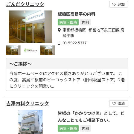
ごんだクリニック
追加
板橋区高島平の内科
病院・医療
内科
東京都板橋区 都営地下鉄三田線 高
島平駅
03-5922-5377
～ご挨拶～
当院ホームページにアクセス頂きありがとうございます。 こ
の度、高島平駅前のピーコックストア（旧松坂屋ストア）2階
にクリニックを開業い...
吉澤内科クリニック
追加
皆様の「かかりつけ医」として、ど
んなことでもご相談下さい。
病院・医療
内科