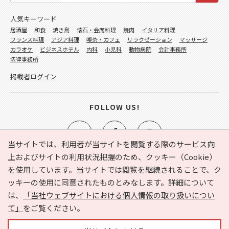
人気キーワード
居酒屋
和食
焼き鳥
懐石・会席料理
焼肉
イタリア料理
フランス料理
アジア料理
喫茶・カフェ
リラクゼーション
マッサージ
カラオケ
ビジネスホテル
内科
小児科
動物病院
会計事務所
法律事務所
掲載者ログイン
FOLLOW US!
当サイトでは、利用者が当サイトを閲覧する際のサービス向
上およびサイトの利用状況把握のため、クッキー（Cookie）
を使用しています。当サイトでは閲覧を継続されることで、ク
e-NAVITA（イーナビタ）とは？
お気に入り
ヘルプ
ッキーの使用に同意されたものとみなします。詳細について
利用規約
個人情報の取り扱いについて
運営会社
は、
「当社ウェブサイトにおける個人情報の取り扱いについ
サイトマップ
広告掲載に関するお問い合わせ
て」
をご覧ください。
サイトの内容に関するお問い合わせ