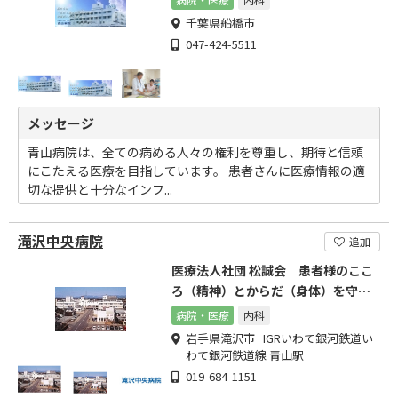
千葉県船橋市
047-424-5511
メッセージ
青山病院は、全ての病める人々の権利を尊重し、期待と信頼
にこたえる医療を目指しています。 患者さんに医療情報の適
切な提供と十分なインフ...
滝沢中央病院
追加
医療法人社団 松誠会 患者様のここ
ろ（精神）とからだ（身体）を守る
医療と福祉を目指して。
病院・医療
内科
岩手県滝沢市 IGRいわて銀河鉄道い
わて銀河鉄道線 青山駅
019-684-1151