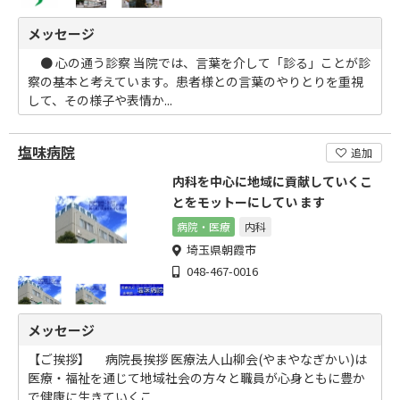
メッセージ
● 心の通う診察 当院では、言葉を介して「診る」ことが診
察の基本と考えています。患者様との言葉のやりとりを重視
して、その様子や表情か...
塩味病院
追加
内科を中心に地域に貢献していくこ
とをモットーにしてい ます
病院・医療
内科
埼玉県朝霞市
048-467-0016
メッセージ
【ご挨拶】 病院長挨拶 医療法人山柳会(やまやなぎかい)は
医療・福祉を通じて地域社会の方々と職員が心身ともに豊か
で健康に生きていくこ...