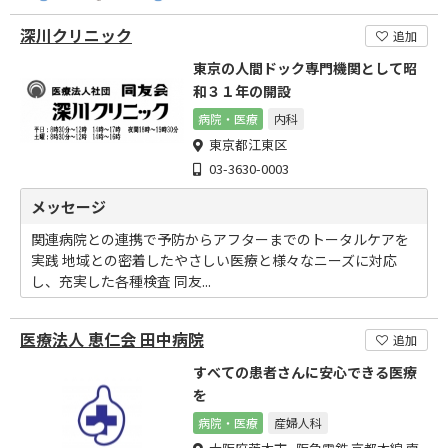
深川クリニック
追加
東京の人間ドック専門機関として昭
和３１年の開設
病院・医療
内科
東京都江東区
03-3630-0003
メッセージ
関連病院との連携で予防からアフターまでのトータルケアを
実践 地域との密着したやさしい医療と様々なニーズに対応
し、充実した各種検査 同友...
医療法人 恵仁会 田中病院
追加
すべての患者さんに安心できる医療
を
病院・医療
産婦人科