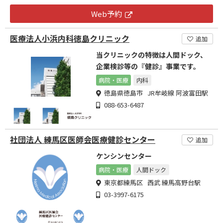
Web予約
医療法人小浜内科徳島クリニック
追加
当クリニックの特徴は人間ドック、
企業検診等の『健診』事業です。
病院・医療
内科
徳島県徳島市 JR牟岐線 阿波富田駅
088-653-6487
社団法人 練馬区医師会医療健診センター
追加
ケンシンセンター
病院・医療
人間ドック
東京都練馬区 西武 練馬高野台駅
03-3997-6175