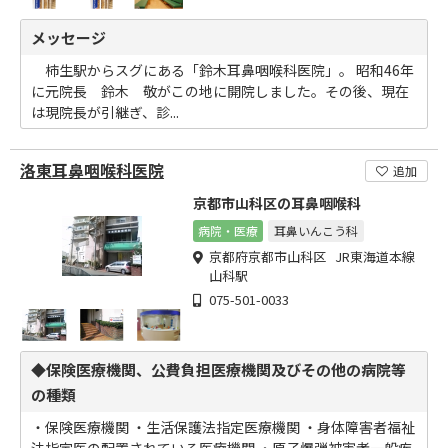
メッセージ
柿生駅からスグにある「鈴木耳鼻咽喉科医院」。 昭和46年
に元院長 鈴木 敬がこの地に開院しました。その後、現在
は現院長が引継ぎ、診...
洛東耳鼻咽喉科医院
追加
京都市山科区の耳鼻咽喉科
病院・医療
耳鼻いんこう科
京都府京都市山科区 JR東海道本線
山科駅
075-501-0033
◆保険医療機関、公費負担医療機関及びその他の病院等
の種類
・保険医療機関 ・生活保護法指定医療機関 ・身体障害者福祉