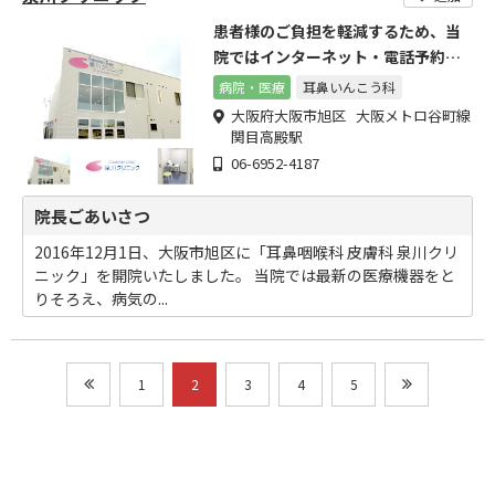
患者様のご負担を軽減するため、当
院ではインターネット・電話予約が
可能です。
病院・医療
耳鼻いんこう科
大阪府大阪市旭区 大阪メトロ谷町線
関目高殿駅
06-6952-4187
院長ごあいさつ
2016年12月1日、大阪市旭区に「耳鼻咽喉科 皮膚科 泉川クリ
ニック」を開院いたしました。 当院では最新の医療機器をと
りそろえ、病気の...
1
2
3
4
5