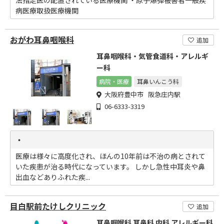
法指定医の配置されている医療機関 ・原子爆弾被害者一般疾
病医療取扱医療機関
おがわ耳鼻咽喉科
追加
耳鼻咽喉科・気管食道科・アレルギ
ー科
病院・医療
耳鼻いんこう科
大阪府豊中市 阪急庄内駅
06-6333-3319
・
医療は様々に高度化され、ほんの10年前は不治の病とされて
いた疾患が治る時代になっています。 しかし急性中耳炎や鼻
出血などありふれた疾...
目白駅前たけしクリニック
追加
耳鼻咽喉科 耳鼻科 内科 アレルギー科