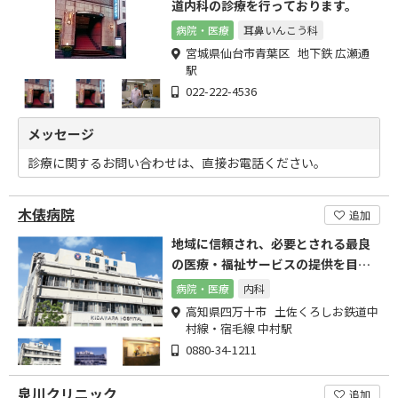
道内科の診療を行っております。
病院・医療
耳鼻いんこう科
宮城県仙台市青葉区 地下鉄 広瀬通
駅
022-222-4536
メッセージ
診療に関するお問い合わせは、直接お電話ください。
木俵病院
追加
地域に信頼され、必要とされる最良
の医療・福祉サービスの提供を目指
します。
病院・医療
内科
高知県四万十市 土佐くろしお鉄道中
村線・宿毛線 中村駅
0880-34-1211
泉川クリニック
追加