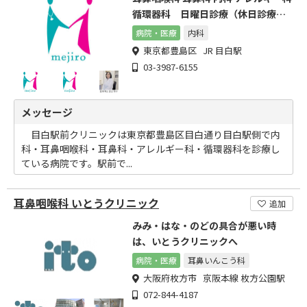
循環器科 日曜日診療（休日診療）
しております。
病院・医療
内科
東京都豊島区 JR 目白駅
03-3987-6155
メッセージ
目白駅前クリニックは東京都豊島区目白通り目白駅側で内
科・耳鼻咽喉科・耳鼻科・アレルギー科・循環器科を診療し
ている病院です。駅前で...
耳鼻咽喉科 いとうクリニック
追加
みみ・はな・のどの具合が悪い時
は、いとうクリニックへ
病院・医療
耳鼻いんこう科
大阪府枚方市 京阪本線 枚方公園駅
072-844-4187