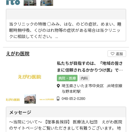
当クリニックの特徴 ○みみ、はな、のどの症状、めまい、睡
眠時無呼吸、くびのはれ物等の症状がある場合は当クリニッ
クに相談してください。 ...
えがわ医院
追加
私たちが目指すのは、「地域の皆さ
まに信頼されるかかりつけ医」で
す。
病院・医療
内科
埼玉県さいたま市中央区 JR埼京線
与野本町駅
048-852-0280
メッセージ
～当院について～ 【理事長挨拶】 医療法人社団 えがわ医院
のサイトページをご覧いただきまして有難うございます。 地