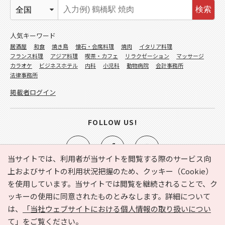
検索
人気キーワード
居酒屋
和食
焼き鳥
懐石・会席料理
焼肉
イタリア料理
フランス料理
アジア料理
喫茶・カフェ
リラクゼーション
マッサージ
カラオケ
ビジネスホテル
内科
小児科
動物病院
会計事務所
法律事務所
掲載者ログイン
FOLLOW US!
当サイトでは、利用者が当サイトを閲覧する際のサービス向
上およびサイトの利用状況把握のため、クッキー（Cookie）
を使用しています。当サイトでは閲覧を継続されることで、ク
e-NAVITA（イーナビタ）とは？
お気に入り
ヘルプ
ッキーの使用に同意されたものとみなします。詳細について
利用規約
個人情報の取り扱いについて
運営会社
は、
「当社ウェブサイトにおける個人情報の取り扱いについ
サイトマップ
広告掲載に関するお問い合わせ
て」
をご覧ください。