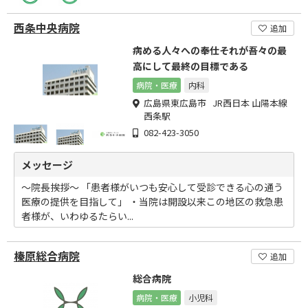
西条中央病院
追加
病める人々への奉仕それが吾々の最
高にして最終の目標である
病院・医療
内科
広島県東広島市 JR西日本 山陽本線
西条駅
082-423-3050
メッセージ
～院長挨拶～ 「患者様がいつも安心して受診できる心の通う
医療の提供を目指して」 ・当院は開設以来この地区の救急患
者様が、いわゆるたらい...
榛原総合病院
追加
総合病院
病院・医療
小児科