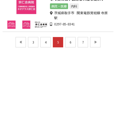
ことを目指します。
病院・医療
内科
茨城県取手市 関東電鉄常総線 寺原
駅
0297-85-8341
3
4
5
6
7