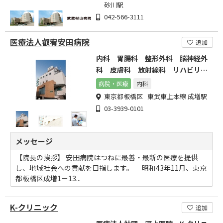
砂川駅
042-566-3111
医療法人叡宥安田病院
追加
内科 胃腸科 整形外科 脳神経外
科 皮膚科 放射線科 リハビリテ
ーション科 麻酔科
病院・医療
内科
東京都板橋区 東武東上本線 成増駅
03-3939-0101
メッセージ
【院長の挨拶】 安田病院はつねに最善・最新の医療を提供
し、地域社会への貢献を目指します。 昭和43年11月、東京
都板橋区成増1－13...
K-クリニック
追加