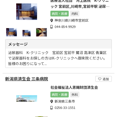
医療法人社団 河上医院 K-クリニ
ック 宮前区,川崎市,宮前平駅 泌尿器
科,内科
病院・医療
内科
神奈川県川崎市宮前区
044-854-9929
メッセージ
泌尿器科 K-クリニック 宮前区 宮前平 鷺沼 高津区 青葉区
で泌尿器科をお探しの方はK-クリニックへ御来院ください。
皆様のお困りになって...
新潟県済生会 三条病院
追加
社会福祉法人恩賜財団済生会
病院・医療
外科
新潟県三条市
0256-33-1551