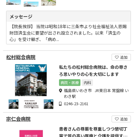
メッセージ
【院長挨拶】 当院は昭和18年に三条市より社会福祉法人恩賜
財団済生会に要望が出され設立されました。以来「済生の
心」を受け継ぎ、「病め...
松村総合病院
追加
私たちの松村総合病院は、命の尊さ
ろ思いやりの心を大切にします
病院・医療
内科
福島県いわき市 JR東日本 常盤線 い
わき駅
0246-23-2161
宗仁会病院
追加
患者さんの尊厳を尊重しつつ懇切丁
寧で質の高い医療と介護を提供する