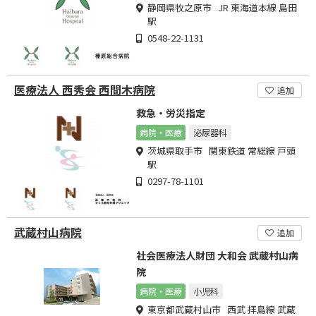
静岡県牧之原市 JR 東海道本線 島田
駅
0548-22-1131
医療法人 西秀会 西間木病院
追加
救急・労災指定
病院・医療
泌尿器科
茨城県取手市 関東鉄道 常総線 戸頭
駅
0297-78-1101
武蔵村山病院
追加
社会医療法人財団 大和会 武蔵村山病
院
病院・医療
小児科
東京都武蔵村山市 西武 拝島線 武蔵