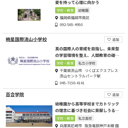
愛を持って心理に向かう
学校・教育
幼稚園
福岡県福岡市南区
092-565-4950
暁星国際流山小学校
追加
真の国際人の育成を目指し、未来型
の学習環境を整え、人間教育の礎を
築く
学校・教育
私立小学校
千葉県流山市 つくばエクスプレス
流山セントラルパーク駅
045-7150-4141
百合学院
追加
幼稚園から高等学校までカトリック
の理念に基づき社会に貢献しうる女
性の育成を心がけています
学校・教育
私立高校
兵庫県尼崎市 阪急電鉄神戸本線 園