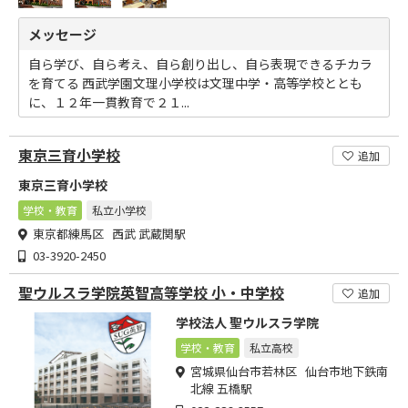
メッセージ
自ら学び、自ら考え、自ら創り出し、自ら表現できるチカラ
を育てる 西武学園文理小学校は文理中学・高等学校ととも
に、１２年一貫教育で２１...
東京三育小学校
追加
東京三育小学校
学校・教育
私立小学校
東京都練馬区 西武 武蔵関駅
03-3920-2450
聖ウルスラ学院英智高等学校 小・中学校
追加
学校法人 聖ウルスラ学院
学校・教育
私立高校
宮城県仙台市若林区 仙台市地下鉄南
北線 五橋駅