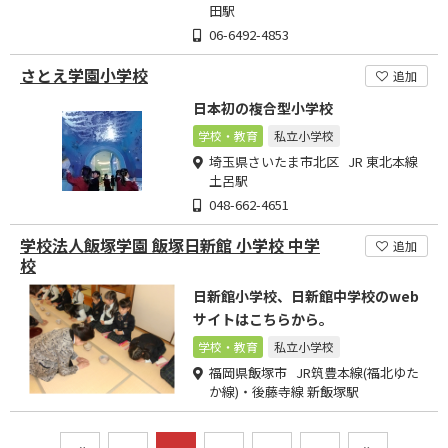
田駅
06-6492-4853
さとえ学園小学校
追加
日本初の複合型小学校
学校・教育
私立小学校
埼玉県さいたま市北区 JR 東北本線
土呂駅
048-662-4651
学校法人飯塚学園 飯塚日新館 小学校 中学
追加
校
日新館小学校、日新館中学校のweb
サイトはこちらから。
学校・教育
私立小学校
福岡県飯塚市 JR筑豊本線(福北ゆた
か線)・後藤寺線 新飯塚駅