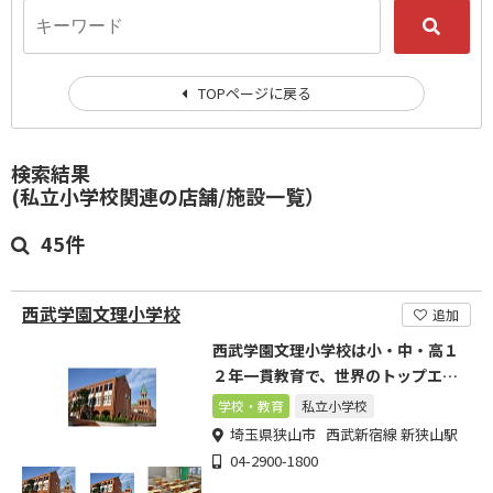
TOPページに戻る
検索結果
(私立小学校関連の店舗/施設一覧）
45件
西武学園文理小学校
追加
西武学園文理小学校は小・中・高１
２年一貫教育で、世界のトップエリ
ートを育成する学校です。
学校・教育
私立小学校
埼玉県狭山市 西武新宿線 新狭山駅
04-2900-1800