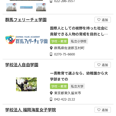
022-286-3557
群馬フェリーチェ学園
追加
国際人としての視野を持った社会に
貢献できる人物の育成を目的とした
教育を行っています。
学校・教育
私立小学校
群馬県佐波郡玉村町
0270-75-6600
学校法人自由学園
追加
一貫教育で選ぶなら、幼稚園から大
学部までの
学校・教育
私立大学
東京都東久留米市
042-422-2122
学校法人 福岡海星女子学院
追加