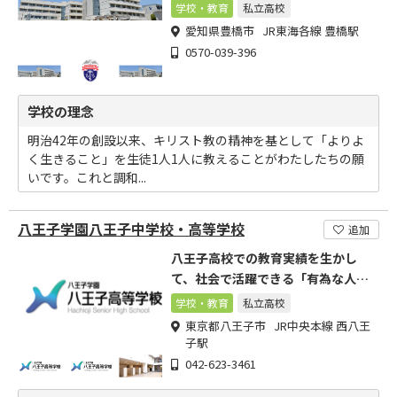
育の方針「希望の教育」
学校・教育
私立高校
愛知県豊橋市 JR東海各線 豊橋駅
0570-039-396
学校の理念
明治42年の創設以来、キリスト教の精神を基として「よりよ
く生きること」を生徒1人1人に教えることがわたしたちの願
いです。これと調和...
八王子学園八王子中学校・高等学校
追加
八王子高校での教育実績を生かし
て、社会で活躍できる「有為な人
材」を育成します。
学校・教育
私立高校
東京都八王子市 JR中央本線 西八王
子駅
042-623-3461