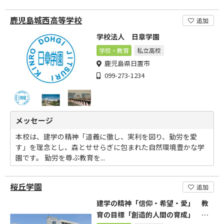
鹿児島城西高等学校
追加
学校法人 日章学園
学校・教育
私立高校
鹿児島県日置市
099-273-1234
メッセージ
本校は、建学の精神「道義に徹し、実利を図り、勤労を愛
す」を理念とし、森とせせらぎに包まれた自然環境豊かな学
園です。 勤労を尊ぶ教育を...
桜丘学園
追加
建学の精神「信仰・希望・愛」 教
育の目標「創造的人間の育成」 教