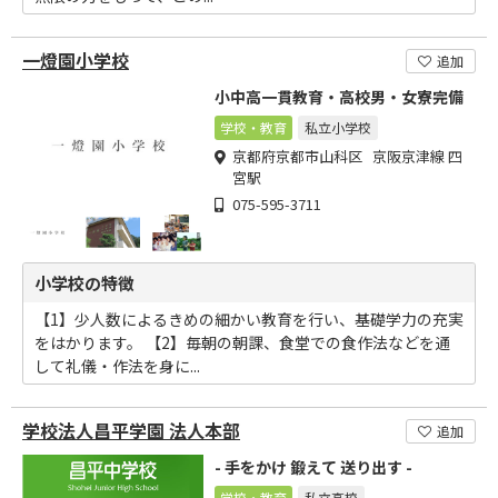
一燈園小学校
追加
小中高一貫教育・高校男・女寮完備
学校・教育
私立小学校
京都府京都市山科区 京阪京津線 四
宮駅
075-595-3711
小学校の特徴
【1】少人数によるきめの細かい教育を行い、基礎学力の充実
をはかります。 【2】毎朝の朝課、食堂での食作法などを通
して礼儀・作法を身に...
学校法人昌平学園 法人本部
追加
- 手をかけ 鍛えて 送り出す -
学校・教育
私立高校