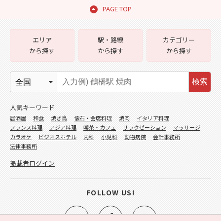
PAGE TOP
エリア
駅・路線
カテゴリー
から探す
から探す
から探す
検索
人気キーワード
居酒屋
和食
焼き鳥
懐石・会席料理
焼肉
イタリア料理
フランス料理
アジア料理
喫茶・カフェ
リラクゼーション
マッサージ
カラオケ
ビジネスホテル
内科
小児科
動物病院
会計事務所
法律事務所
掲載者ログイン
FOLLOW US!