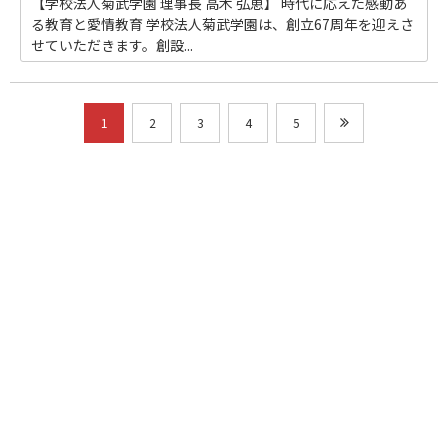
【学校法人菊武学園 理事長 高木 弘恵】 時代に応えた感動あ
る教育と愛情教育 学校法人菊武学園は、創立67周年を迎えさ
せていただきます。創設...
1
2
3
4
5