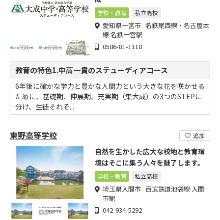
学校・教育
私立高校
愛知県一宮市 名鉄尾西線・名古屋本
線 名鉄一宮駅
0586-81-1118
教育の特色1.中高一貫のステューディアコース
6年後に確かな学力と豊かな人間力という大きな花を咲かせる
ために、基礎期、伸展期、充実期（集大成）の3つのSTEPに
分け、生徒それぞ...
東野高等学校
追加
自然を生かした広大な校地と教育環
境はそこに集う人々を魅了します。
学校・教育
私立高校
埼玉県入間市 西武鉄道池袋線 入間
市駅
042-934-5292