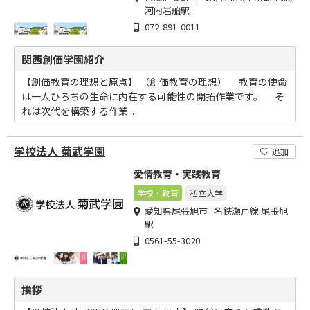
河内岩船駅
072-891-0011
関西創価学園紹介
【創価教育の理想と原点】 （創価教育の理想） 教育の使命
は一人ひろちの生命に内在する可能性の開拓作業です。 そ
れは次代を構築する作業...
学校法人 菊武学園
追加
愛情教育・実践教育
学校・教育
私立大学
愛知県尾張旭市 名鉄瀬戸線 尾張旭
駅
0561-55-3020
挨拶