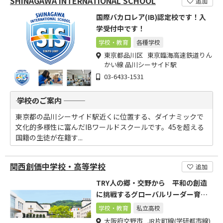
SHINAGAWA INTERNATIONAL SCHOOL
追加
国際バカロレア(IB)認定校です！入
学受付中です！
学校・教育
各種学校
東京都品川区 東京臨海高速鉄道りん
かい線 品川シーサイド駅
03-6433-1531
――― 学校のご案内 ―――
東京都の品川シーサイド駅近くに位置する、ダイナミックで
文化的多様性に富んだIBワールドスクールです。45を超える
国籍の生徒が在籍す...
関西創価中学校・高等学校
追加
TRY人の郷・交野から 平和の創造
に挑戦するグローバルリーダー育成
プログラム
学校・教育
私立高校
大阪府交野市 JR片町線(学研都市線)