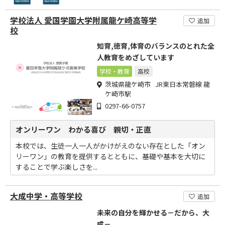
学校法人 愛国学園大学附属龍ケ崎高等学
追加
校
知育,徳育,体育のバランスのとれた全
人教育をめざしています
学校・教育
高校
茨城県龍ケ崎市 JR東日本常磐線 龍
ケ崎市駅
0297-66-0757
オンリーワン わかる喜び 親切・正直
本校では、生徒一人一人がかけがえのない存在とした「オン
リーワン」の教育を提供するとともに、基礎や基本を大切に
することで学ぶ楽しさを...
大成中学・高等学校
追加
未来の自分を輝かせる－だから、大
成－