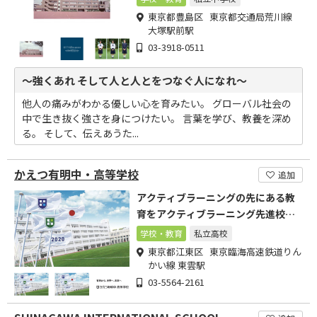
東京都豊島区 東京都交通局荒川線
大塚駅前駅
03-3918-0511
～強くあれ そして人と人とをつなぐ人になれ～
他人の痛みがわかる優しい心を育みたい。 グローバル社会の
中で生き抜く強さを身につけたい。 言葉を学び、教養を深め
る。 そして、伝えあうた...
かえつ有明中・高等学校
追加
アクティブラーニングの先にある教
育をアクティブラーニング先進校だ
からこそできる授業です
学校・教育
私立高校
東京都江東区 東京臨海高速鉄道りん
かい線 東雲駅
03-5564-2161