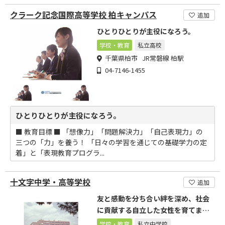
クラーク記念国際高等学校 柏キャンパス
追加
ひとりひとりが主役になろう。
学校・教育
私立高校
千葉県柏市 JR常磐線 柏駅
04-7146-1455
ひとりひとりが主役になろう。
■ 教育目標 ■ 「想像力」「問題解決力」「自己表現力」の
三つの「力」を養う！ 「日々の学習を通じての基礎学力の定
着」と「表現教育プログラ...
十文字中学・高等学校
追加
友と感動を分ち合い絆を深め、社会
に貢献する自立した女性を育てま
す。
学校・教育
私立中学校