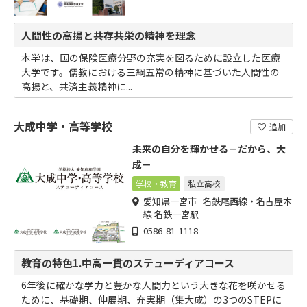
人間性の高揚と共存共栄の精神を理念
本学は、国の保険医療分野の充実を図るために設立した医療
大学です。儒教における三綱五常の精神に基づいた人間性の
高揚と、共済主義精神に...
大成中学・高等学校
追加
未来の自分を輝かせる－だから、大
成－
学校・教育
私立高校
愛知県一宮市 名鉄尾西線・名古屋本
線 名鉄一宮駅
0586-81-1118
教育の特色1.中高一貫のステューディアコース
6年後に確かな学力と豊かな人間力という大きな花を咲かせる
ために、基礎期、伸展期、充実期（集大成）の3つのSTEPに