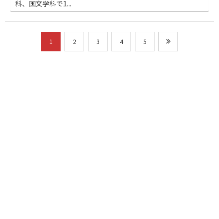
科、国文学科で1...
1
2
3
4
5