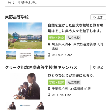
分け、生徒それぞ...
東野高等学校
追加
自然を生かした広大な校地と教育環
境はそこに集う人々を魅了します。
学校・教育
私立高校
埼玉県入間市 西武鉄道池袋線 入間
市駅
042-934-5292
クラーク記念国際高等学校 柏キャンパス
追加
ひとりひとりが主役になろう。
学校・教育
私立高校
千葉県柏市 JR常磐線 柏駅
04-7146-1455