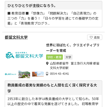
ひとりひとりが主役になろう。
■ 教育目標 ■ 「想像力」「問題解決力」「自己表現力」の
三つの「力」を養う！ 「日々の学習を通じての基礎学力の定
着」と「表現教育プログラ...
都留文科大学
追加
世界に羽ばたく、クリエイティブリ
ーダーを育成
学校・教育
大学
山梨県都留市 富士急行大月線 都留
文科大学前駅
0554-43-4341
教員養成の着実な実績のもと人間を広く深く探究する大
学
1953年に創立した本学は教員養成の大学として知られ、50年
以上の歴史の中で着実な発展を遂げてきました。 初等教育学