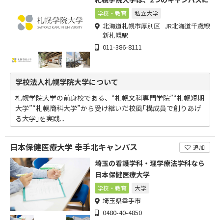
学校・教育
私立大学
北海道札幌市厚別区 JR北海道千歳線
新札幌駅
011-386-8111
学校法人札幌学院大学について
札幌学院大学の前身校である、“札幌文科専門学院”“札幌短期
大学”“札幌商科大学”から受け継いだ校風｢構成員で創りあげ
る大学｣を実践...
日本保健医療大学 幸手北キャンパス
追加
埼玉の看護学科・理学療法学科なら
日本保健医療大学
学校・教育
大学
埼玉県幸手市
0480-40-4850