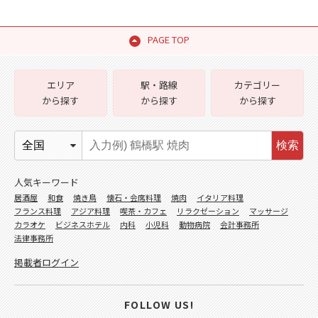
PAGE TOP
エリア
駅・路線
カテゴリー
から探す
から探す
から探す
検索
人気キーワード
居酒屋
和食
焼き鳥
懐石・会席料理
焼肉
イタリア料理
フランス料理
アジア料理
喫茶・カフェ
リラクゼーション
マッサージ
カラオケ
ビジネスホテル
内科
小児科
動物病院
会計事務所
法律事務所
掲載者ログイン
FOLLOW US!