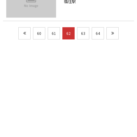
福住駅
60
61
62
63
64