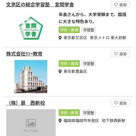
文京区の総合学習塾 言問学舎
追加
年長さんから、大学受験まで。国語
に大きな特色あり。
学校・教育
学習塾
東京都文京区 東京メトロ 東大前駅
株式会社ﾘｿｰ教育
追加
学校・教育
学習塾
東京都豊島区
（株）昴 西新校
追加
学校・教育
学習塾
福岡県福岡市早良区 地下鉄西新駅