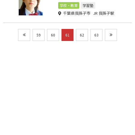
学校・教育
学習塾
千葉県我孫子市 JR 我孫子駅
59
60
61
62
63