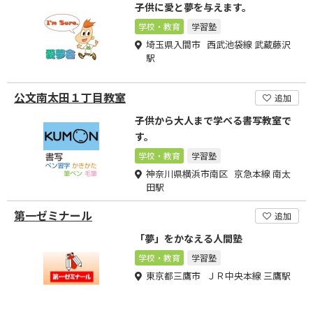
子供に愛と夢を与えます。
学校・教育
学習塾
埼玉県入間市 西武池袋線 武蔵藤沢
駅
公文南太田１丁目教室
追加
子供から大人まで学べる書写教室で
す。
学校・教育
学習塾
神奈川県横浜市南区 京急本線 南太
田駅
第一ゼミナール
追加
「夢」をかなえる人間塾
学校・教育
学習塾
東京都三鷹市 ＪＲ中央本線 三鷹駅