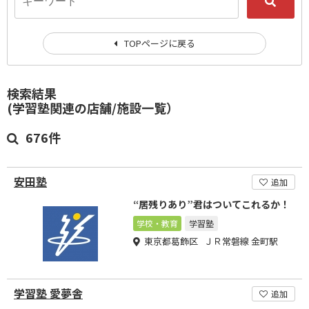
TOPページに戻る
検索結果
(学習塾関連の店舗/施設一覧）
676件
安田塾
追加
“居残りあり”君はついてこれるか！
学校・教育
学習塾
東京都葛飾区 ＪＲ常磐線 金町駅
学習塾 愛夢舎
追加