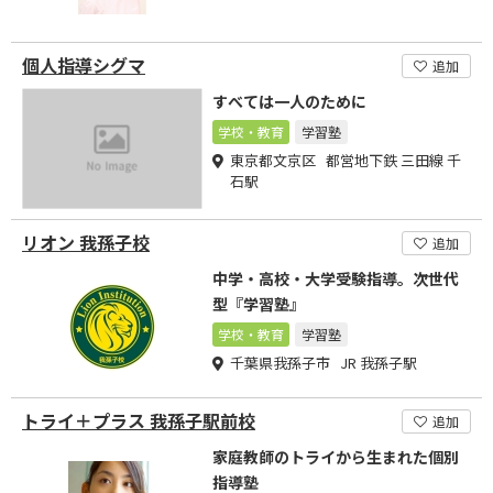
個人指導シグマ
追加
すべては一人のために
学校・教育
学習塾
東京都文京区 都営地下鉄 三田線 千
石駅
リオン 我孫子校
追加
中学・高校・大学受験指導。次世代
型『学習塾』
学校・教育
学習塾
千葉県我孫子市 JR 我孫子駅
トライ＋プラス 我孫子駅前校
追加
家庭教師のトライから生まれた個別
指導塾