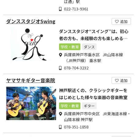
ば通」駅
022-713-9361
ダンススタジオSwing
追加
ダンススタジオ“スイング”は、初心
者の方も、未経験の方も楽しめる社
交ダンス教室です。
学校・教育
ダンス
兵庫県神戸市垂水区 JR山陽本線
（JR神戸線） 垂水駅
078-704-3232
ヤマサキギター音楽院
追加
神戸駅近くの、クラシックギターを
はじめとした様々な楽器の音楽教室
学校・教育
ギター
兵庫県神戸市中央区 JR東海道本線・
山陽本線 神戸駅
078-351-1858