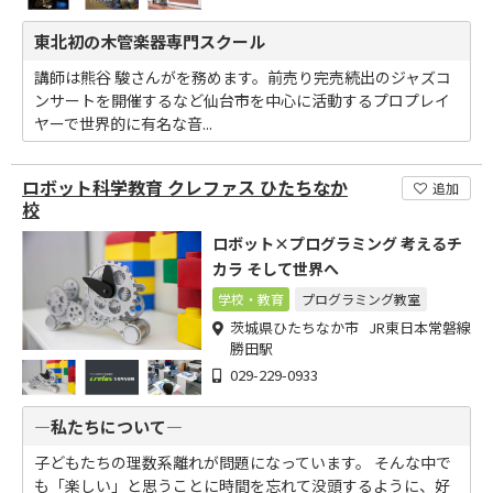
東北初の木管楽器専門スクール
講師は熊谷 駿さんがを務めます。前売り完売続出のジャズコ
ンサートを開催するなど仙台市を中心に活動するプロプレイ
ヤーで世界的に有名な音...
ロボット科学教育 クレファス ひたちなか
追加
校
ロボット×プログラミング 考えるチ
カラ そして世界へ
学校・教育
プログラミング教室
茨城県ひたちなか市 JR東日本常磐線
勝田駅
029-229-0933
―私たちについて―
子どもたちの理数系離れが問題になっています。 そんな中で
も「楽しい」と思うことに時間を忘れて没頭するように、好