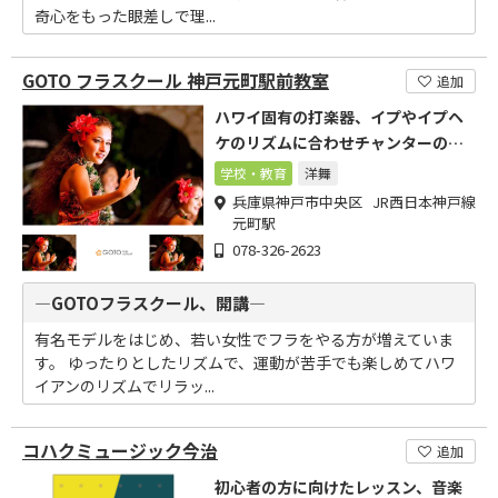
奇心をもった眼差しで理...
GOTO フラスクール 神戸元町駅前教室
追加
ハワイ固有の打楽器、イプやイプヘ
ケのリズムに合わせチャンターの
神々への詠唱に合わせて踊る・・
学校・教育
洋舞
兵庫県神戸市中央区 JR西日本神戸線
元町駅
078-326-2623
―GOTOフラスクール、開講―
有名モデルをはじめ、若い女性でフラをやる方が増えていま
す。 ゆったりとしたリズムで、運動が苦手でも楽しめてハワ
イアンのリズムでリラッ...
コハクミュージック今治
追加
初心者の方に向けたレッスン、音楽