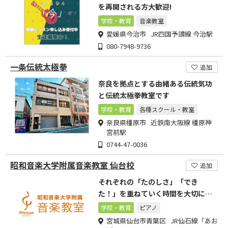
を再開される方大歓迎!
学校・教育
音楽教室
愛媛県今治市 JR四国予讃線 今治駅
080-7948-9736
一条伝統太極拳
追加
奈良を拠点とする由緒ある伝統気功
と伝統太極拳教室です
学校・教育
各種スクール・教室
奈良県橿原市 近鉄南大阪線 橿原神
宮前駅
0744-47-0036
昭和音楽大学附属音楽教室 仙台校
追加
それぞれの「たのしさ」「でき
た！」を重ねていく時間を大切にし
ています。
学校・教育
ピアノ
宮城県仙台市青葉区 JR仙石線「あお