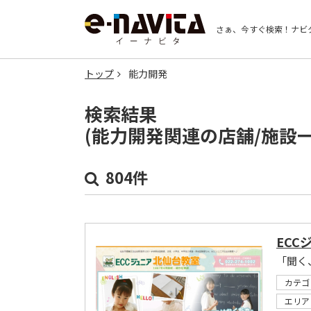
さぁ、今すぐ検索！
ナビ
トップ
能力開発
検索結果
(能力開発関連の店舗/施設
804件
ECC
カテゴ
エリア