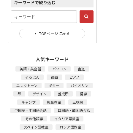
キーワードで絞り込む
TOPページに戻る
人気キーワード
英語・英会話
パソコン
書道
そろばん
絵画
ピアノ
エレクトーン
ギター
バイオリン
琴
デザイン
養成所
留学
キャンプ
彫金教室
三味線
中国語・中国語会話
韓国語・韓国語会話
その他語学
イタリア語教室
スペイン語教室
ロシア語教室