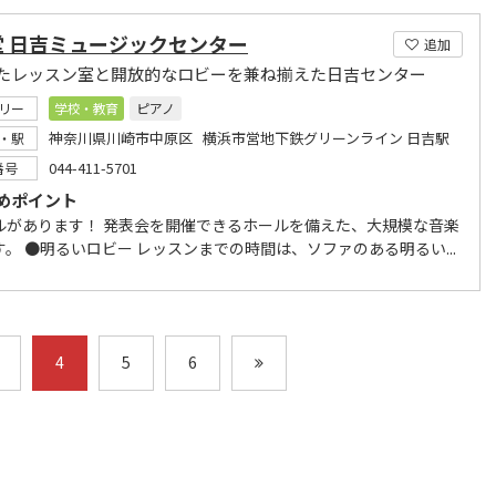
堂 日吉ミュージックセンター
追加
たレッスン室と開放的なロビーを兼ね揃えた日吉センター
リー
学校・教育
ピアノ
神奈川県川崎市中原区 横浜市営地下鉄グリーンライン 日吉駅
・駅
044-411-5701
番号
めポイント
ルがあります！ 発表会を開催できるホールを備えた、大規模な音楽
。 ●明るいロビー レッスンまでの時間は、ソファのある明るい...
4
5
6