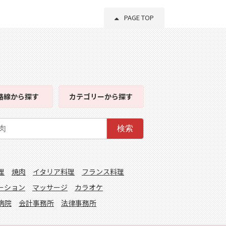
PAGE TOP
路線
から探す
カテゴリー
から探す
検索
理
焼肉
イタリア料理
フランス料理
ーション
マッサージ
カラオケ
病院
会計事務所
法律事務所