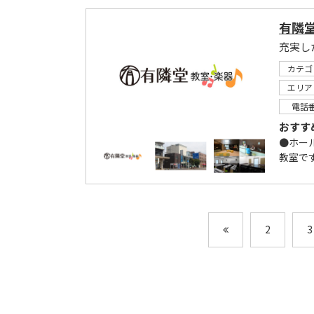
有隣
充実し
カテゴ
エリア
電話
おすす
●ホー
教室です
2
3