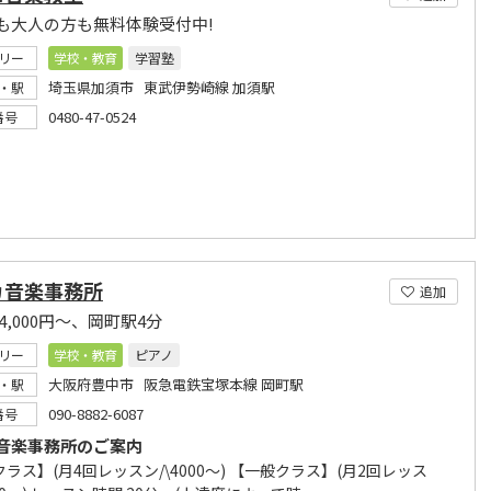
も大人の方も無料体験受付中!
リー
学校・教育
学習塾
埼玉県加須市 東武伊勢崎線 加須駅
・駅
0480-47-0524
番号
カ音楽事務所
追加
4,000円～、岡町駅4分
リー
学校・教育
ピアノ
大阪府豊中市 阪急電鉄宝塚本線 岡町駅
・駅
090-8882-6087
番号
音楽事務所のご案内
ラス】(月4回レッスン/\4000～) 【一般クラス】(月2回レッス