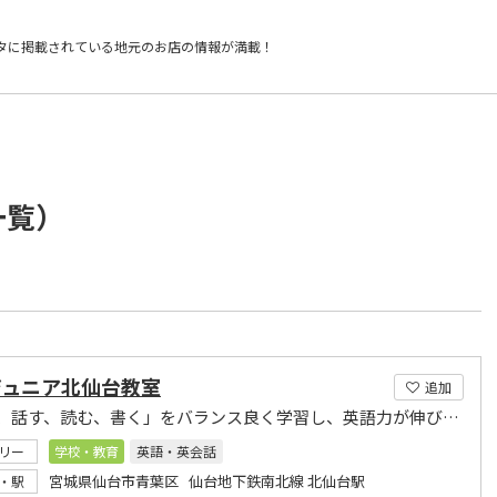
タに掲載されている
地元のお店の情報が満載！
一覧）
ジュニア北仙台教室
追加
「聞く、話す、読む、書く」をバランス良く学習し、英語力が伸びるよう、レッスンをしています。
リー
学校・教育
英語・英会話
宮城県仙台市青葉区 仙台地下鉄南北線 北仙台駅
・駅