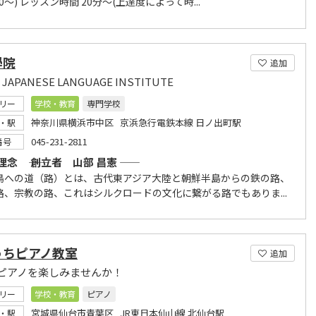
000～) レッスン時間 20分～(上達度によって時...
學院
追加
 JAPANESE LANGUAGE INSTITUTE
リー
学校・教育
専門学校
神奈川県横浜市中区 京浜急行電鉄本線 日ノ出町駅
・駅
045-231-2811
番号
念 ―― 創立者 山部 昌憲 ――
鳥への道（路）とは、古代東アジア大陸と朝鮮半島からの鉄の路、
路、宗教の路、これはシルクロードの文化に繋がる路でもありま...
うちピアノ教室
追加
ピアノを楽しみませんか！
リー
学校・教育
ピアノ
宮城県仙台市青葉区 JR東日本仙山線 北仙台駅
・駅