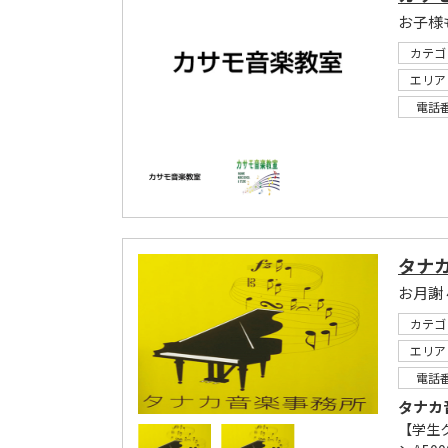
お子様
カテゴ
エリア
電話
タナ
お月謝 
カテゴ
エリア
電話
タナカ
【学生ク