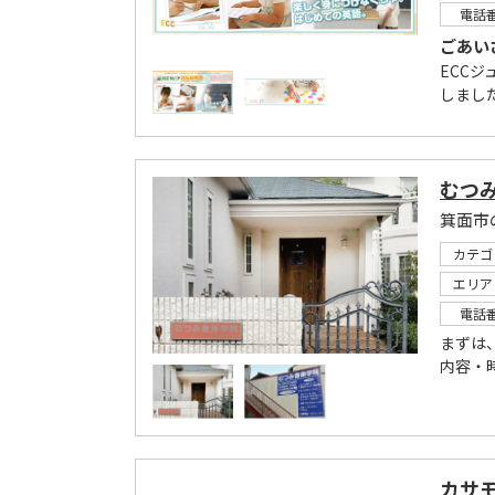
電話
ごあい
ECCジ
しました
むつ
箕面市
カテゴ
エリア
電話
まずは
内容・
カサ