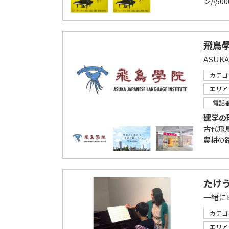
ン/\5
飛鳥
ASUKA
カテゴ
エリア
電話
建学の理
古代飛
農耕の
たけ
一緒に
カテゴ
エリア