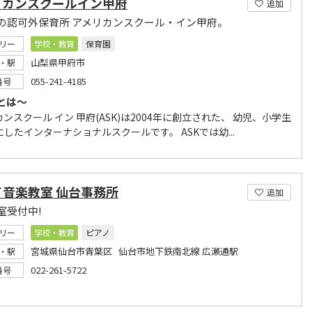
リカンスクールイン甲府
追加
の認可外保育所 アメリカンスクール・イン甲府。
リー
学校・教育
保育園
山梨県甲府市
・駅
055-241-4185
番号
Kとは～
ンスクール イン 甲府(ASK)は2004年に創立された、 幼児、小学生
したインターナショナルスクールです。 ASKでは幼...
イ音楽教室 仙台事務所
追加
室受付中!
リー
学校・教育
ピアノ
宮城県仙台市青葉区 仙台市地下鉄南北線 広瀬通駅
・駅
022-261-5722
番号