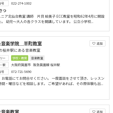
022-274-1002
番号
さつ
ュニア北仙台教室 講師 片貝 絵美子 ECC教室を昭和62年4月に開設
。 幼児～大人の各クラスを開講しています。 公立小学校...
み音楽学院 半町教室
追加
の桜井駅にある音楽教室
リー
学校・教育
音楽教室
大阪府箕面市 阪急箕面線 桜井駅
・駅
072-721-5690
番号
、お電話にてお問合せください。 一度面談をさせて頂き、レッスン
時間・曜日などを相談します。 ご希望があれば、その際体験も出...
モ音楽教室
追加