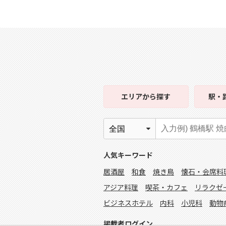
エリア
から探す
駅・
人気キーワード
居酒屋
和食
焼き鳥
懐石・会席料
アジア料理
喫茶・カフェ
リラクゼ
ビジネスホテル
内科
小児科
動物
掲載者ログイン