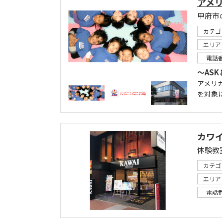
アメ
甲府市
カテゴ
エリア
電話
～AS
アメリカ
を対象に
カワ
体験教
カテゴ
エリア
電話