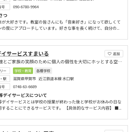
090-6780-9964
番号
さつ
楽が大好きです。教室の皆さんにも「音楽好き」になって欲しくて
ンの度にアプローチしています。好きな事を長く続けて、自分の...
デイサービスすまいる
追加
子ども達とご家族の笑顔のために個人の個性を大切にホッとする空間をご提供
リー
学校・教育
各種学校
滋賀県甲賀市 近江鉄道本線 水口駅
・駅
0748-63-6689
番号
等デイサービスについて
等デイサービスとは学校の授業が終わった後と学校がお休みの日な
することにできるサービスです。 【具体的なサービス内容】 ■...