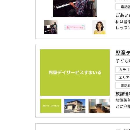
電話
ごあい
私は音
レッス
児童
カテゴ
エリア
電話
放課後
放課後
どに利用