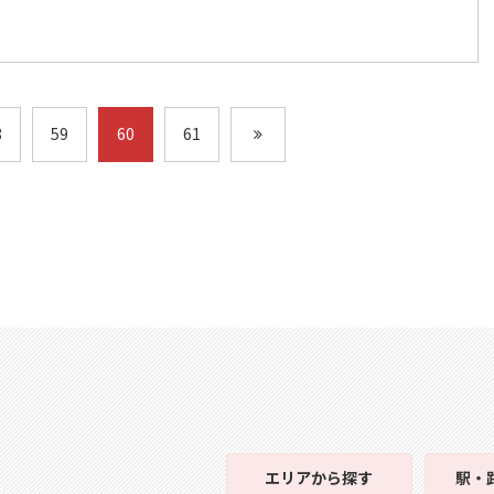
8
59
60
61
エリア
から探す
駅・