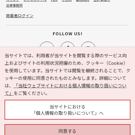
法律事務所
掲載者ログイン
FOLLOW US!
当サイトでは、利用者が当サイトを閲覧する際のサービス向
上およびサイトの利用状況把握のため、クッキー（Cookie）
を使用しています。当サイトでは閲覧を継続されることで、ク
e-NAVITA（イーナビタ）とは？
お気に入り
ヘルプ
ッキーの使用に同意されたものとみなします。詳細について
利用規約
個人情報の取り扱いについて
運営会社
は、
「当社ウェブサイトにおける個人情報の取り扱いについ
サイトマップ
広告掲載に関するお問い合わせ
て」
をご覧ください。
サイトの内容に関するお問い合わせ
当サイトにおける
「個人情報の取り扱いについて」へ
同意する