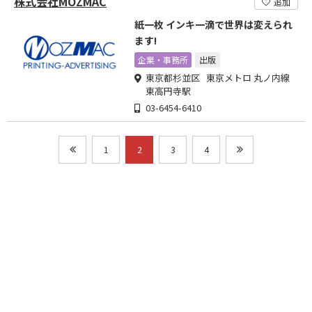
株式会社MOZMAC
追加
紙一枚 インキ一滴で世界は変えられ
ます!
企業・事務所
出版
東京都杉並区 東京メトロ 丸ノ内線
東高円寺駅
03-6454-6410
1
2
3
4