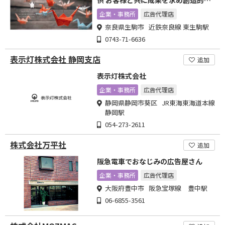
供 お客様と共に成果を求め創造的な
カタチにして参ります
企業・事務所
広告代理店
奈良県生駒市 近鉄奈良線 東生駒駅
0743-71-6636
表示灯株式会社 静岡支店
追加
表示灯株式会社
企業・事務所
広告代理店
静岡県静岡市葵区 JR東海東海道本線
静岡駅
054-273-2611
株式会社万平社
追加
阪急電車でおなじみの広告屋さん
企業・事務所
広告代理店
大阪府豊中市 阪急宝塚線 豊中駅
06-6855-3561