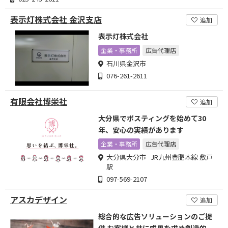
表示灯株式会社 金沢支店
追加
表示灯株式会社
企業・事務所
広告代理店
石川県金沢市
076-261-2611
有限会社博栄社
追加
大分県でポスティングを始めて30
年、安心の実績があります
企業・事務所
広告代理店
大分県大分市 JR九州豊肥本線 敷戸
駅
097-569-2107
アスカデザイン
追加
総合的な広告ソリューションのご提