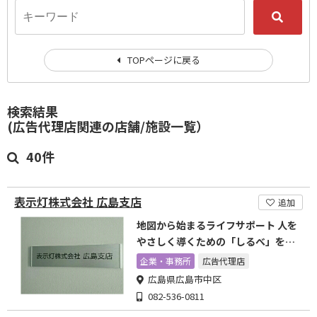
TOPページに戻る
検索結果
(広告代理店関連の店舗/施設一覧）
40件
表示灯株式会社 広島支店
追加
地図から始まるライフサポート 人を
やさしく導くための「しるべ」を灯
す会社です
企業・事務所
広告代理店
広島県広島市中区
082-536-0811