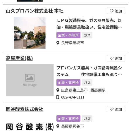
山久プロパン株式会社 本社
追加
ＬＰＧ製造販売、ガス器具販売、灯
油・燃焼器具取扱い、住宅設備機器
の販売、上下水道工事
企業・事務所
ガス
長野県須坂市
高屋産業(株)
追加
プロパンガス器具・ガス給湯風呂シ
ステム 住宅設備工事も承りま
す
企業・事務所
ガス
広島県東広島市 西高屋駅
082-434-0111
岡谷酸素株式会社
追加
企業・事務所
ガス
長野県岡谷市