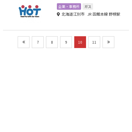
企業・事務所
ガス
北海道江別市 JR 函館本線 野幌駅
7
8
9
10
11