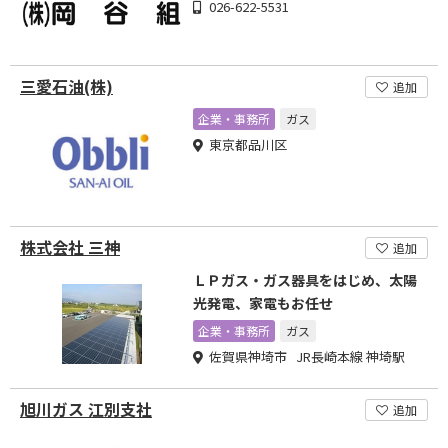
026-622-5531
三愛石油(株)
追加
企業・事務所
ガス
東京都品川区
株式会社 三神
追加
ＬＰガス・ガス器具をはじめ、太陽
光発電、家電もお任せ
企業・事務所
ガス
佐賀県神埼市 JR長崎本線 神埼駅
旭川ガス 江別支社
追加