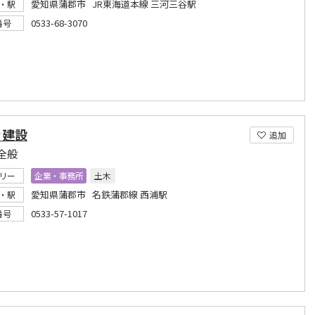
愛知県蒲郡市 JR東海道本線 三河三谷駅
・駅
0533-68-3070
番号
カ建設
追加
全般
リー
企業・事務所
土木
愛知県蒲郡市 名鉄蒲郡線 西浦駅
・駅
0533-57-1017
番号