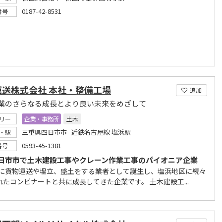
0187-42-8531
番号
運送株式会社 本社・整備工場
追加
業のさらなる成長とより良い未来をめざして
リー
企業・事務所
土木
三重県四日市市 近鉄名古屋線 塩浜駅
・駅
0593-45-1381
番号
日市市で土木建設工事やクレーン作業工事のパイオニア企業
3年に貨物運送や埋立、盛土をする業者として誕生し、塩浜地区に続々
れたコンビナートと共に成長してきた企業です。 土木建設工...