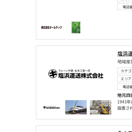
電話
塩浜
地域産
カテゴ
エリア
電話
地元四
194
設置さ