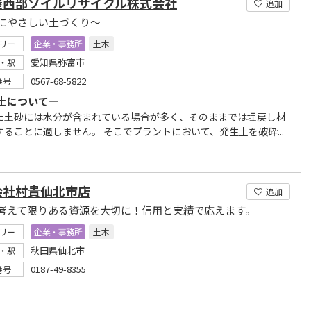
屋西部ソイルリサイクル株式会社
追加
にやさしい土づくり～
リー
企業・事務所
土木
愛知県弥富市
・駅
0567-68-5822
番号
土について―
た土砂には水分が含まれている場合が多く、そのままでは埋戻し材
することに適しません。 そこでプラントにおいて、発生土を破砕...
会社村貴仙北市店
追加
考えて限りある資源を大切に！信用と実績で応えます。
リー
企業・事務所
土木
秋田県仙北市
・駅
0187-49-8355
番号