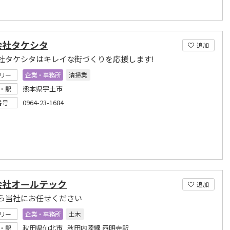
会社タケシタ
追加
社タケシタはキレイな街づくりを応援します!
リー
企業・事務所
清掃業
熊本県宇土市
・駅
0964-23-1684
番号
会社オールテック
追加
ら当社にお任せください
リー
企業・事務所
土木
秋田県仙北市 秋田内陸線 西明寺駅
・駅