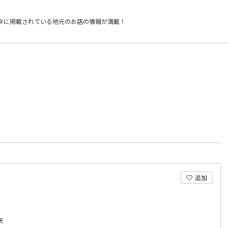
タに掲載されている
地元のお店の情報が満載！
）
追加
駅