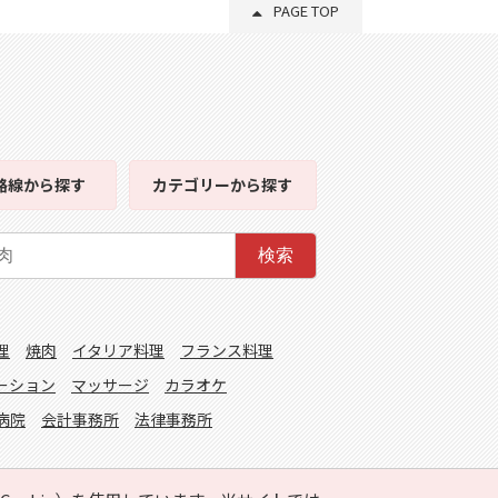
PAGE TOP
路線
から探す
カテゴリー
から探す
検索
理
焼肉
イタリア料理
フランス料理
ーション
マッサージ
カラオケ
病院
会計事務所
法律事務所