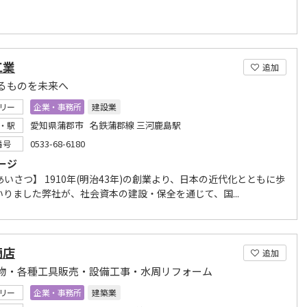
工業
追加
るものを未来へ
リー
企業・事務所
建設業
愛知県蒲郡市 名鉄蒲郡線 三河鹿島駅
・駅
0533-68-6180
番号
ージ
いさつ】 1910年(明治43年)の創業より、日本の近代化とともに歩
いりました弊社が、社会資本の建設・保全を通じて、国...
商店
追加
物・各種工具販売・設備工事・水周リフォーム
リー
企業・事務所
建築業