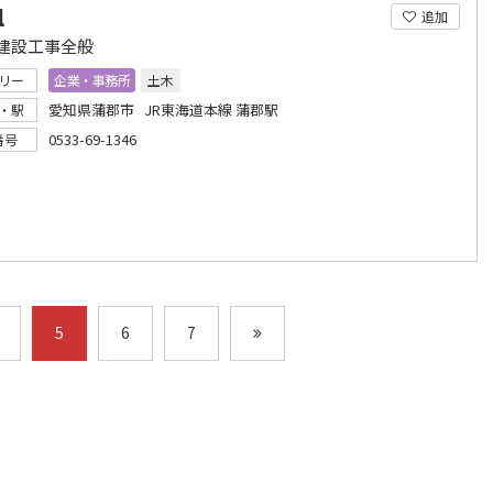
組
追加
建設工事全般
リー
企業・事務所
土木
愛知県蒲郡市 JR東海道本線 蒲郡駅
・駅
0533-69-1346
番号
5
6
7