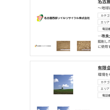
名古
～地球
カテゴ
エリア
電話
―改良
掘削し
に使用
有限
環境を
カテゴ
エリア
電話