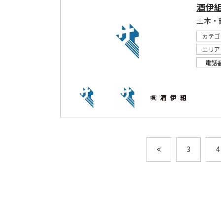
酒伊
土木・
カテゴ
エリア
電話
3
4