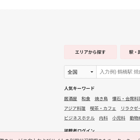
エリア
から探す
駅・
人気キーワード
居酒屋
和食
焼き鳥
懐石・会席料
アジア料理
喫茶・カフェ
リラクゼ
ビジネスホテル
内科
小児科
動物
掲載者ログイン