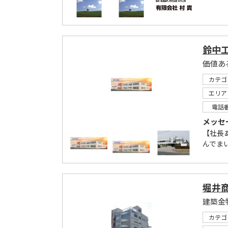
鈴中
価値あ
カテゴ
エリア
電話
メッセ
【社長あ
んでま
堀井
建築金
カテゴ