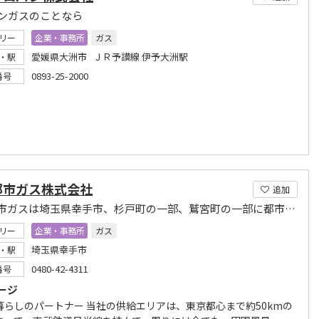
ンガスのことなら
リー
企業・事務所
ガス
愛媛県大洲市 ＪＲ予讃線 伊予大洲駅
・駅
0893-25-2000
番号
都市ガス株式会社
追加
幸手都市ガスは埼玉県幸手市、杉戸町の一部、鷲宮町の一部に都市ガスをお届けしています
リー
企業・事務所
ガス
埼玉県幸手市
・駅
0480-42-4311
番号
ージ
暮らしのパートナー 当社の供給エリアは、東京都心まで約50kmの