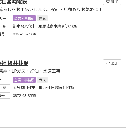
会社宮崎電設
追加
暮らしをお手伝いします。設計・見積もりお気軽に！
リー
企業・事務所
電気
熊本県八代市 JR鹿児島本線 新八代駅
・駅
0965-52-7228
番号
社 板井林業
追加
発電・LPガス・灯油・水道工事
リー
企業・事務所
ガス
大分県臼杵市 JR九州 日豊線 臼杵駅
・駅
0972-63-3555
番号