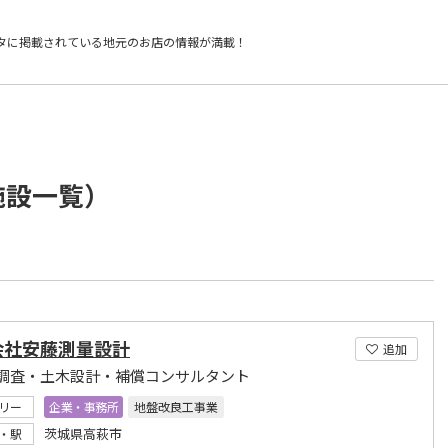
タに掲載されている
地元のお店の情報が満載！
施設一覧）
会社安藤測量設計
追加
調査・土木設計・補償コンサルタント
リー
企業・事務所
地盤改良工事業
茨城県高萩市
・駅