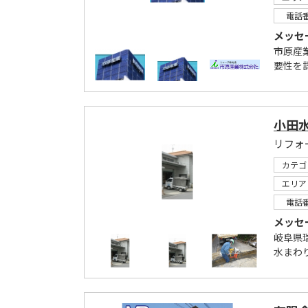
電話
メッセ
市原産
要性を
小田
リフォ
カテゴ
エリア
電話
メッセ
岐阜県
水まわ