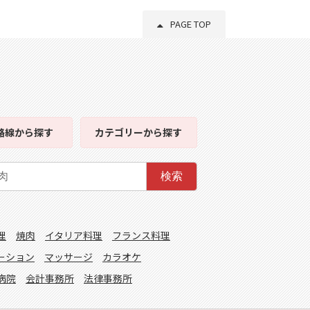
PAGE TOP
路線
から探す
カテゴリー
から探す
検索
理
焼肉
イタリア料理
フランス料理
ーション
マッサージ
カラオケ
病院
会計事務所
法律事務所