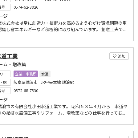
0574-62-3926
番号
ージ
業株式会社は常に創造力・技術力を高めるよう心がけ環境問題の重
認識し省エネルギーなど積極的に取り組んでいます。 創意工夫で...
水道工業
追加
ーム・増改築
リー
企業・事務所
水道
岐阜県瑞浪市 JR中央本線 瑞浪駅
・駅
0572-68-7530
番号
ージ
瑞浪市の有限会社小田水道工業です。 昭和５３年４月から 水道や
りの給排水設備工事やリフォーム、増改築などの仕事を行ってお...