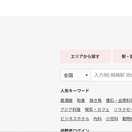
エリア
から探す
駅・
人気キーワード
居酒屋
和食
焼き鳥
懐石・会席料
アジア料理
喫茶・カフェ
リラクゼ
ビジネスホテル
内科
小児科
動物
掲載者ログイン