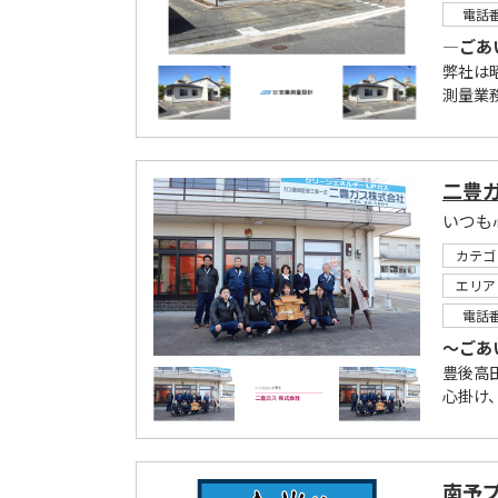
電話
―ごあ
弊社は
測量業
二豊
カテゴ
エリア
電話
～ごあ
豊後高
心掛け
南予