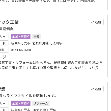
あって、東武鉄道日光線を挟んで、周りには今でも、田園風景...
テック工業
追加
気設備業
リー
企業・事務所
電気
岐阜県可児市 名鉄広見線 可児川駅
・駅
0574-66-8260
番号
ージ
電気工事・リフォームはもちろん、光熱費削減のご相談まで 私たち
気設備工事を通してお客様の夢や理想をお伺いしながら、より良...
産業
追加
適なライフスタイルを応援します。
リー
企業・事務所
リフォーム
岐阜県可児市 JR太多線 可児駅
・駅