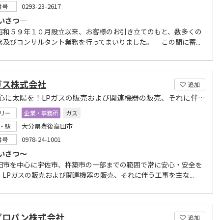
0293-23-2617
番号
いさつ―
昭和５９年１０月設立以来、お客様のお引き立てのもと、数多くの
務及びコンサルタント業務を行ってまいりました。 この間に蓄...
ガス株式会社
追加
いつも心に太陽を！LPガスの販売および関連機器の販売、それに伴う工事
リー
企業・事務所
ガス
大分県豊後高田市
・駅
0978-24-1001
番号
いさつ～
田市を中心に宇佐市、杵築市の一部までの範囲で常に安心・安全を
、LPガスの販売および関連機器の販売、それに伴う工事を主な...
プロパン株式会社
追加