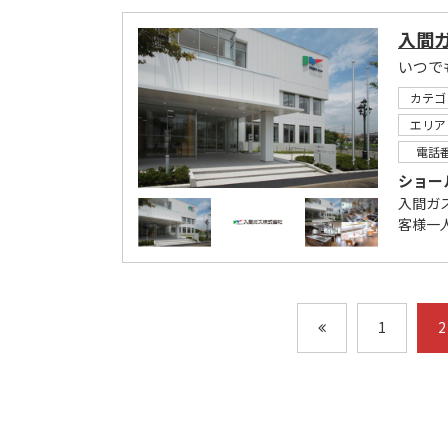
入間ガ
いつで
カテゴ
エリア
電話
ショー
入間ガ
客様一
1
2