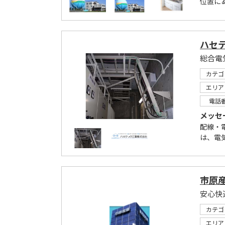
位置に
ハセ
総合電
カテゴ
エリア
電話
メッセ
配線・
は、電
市原
安心快
カテゴ
エリア