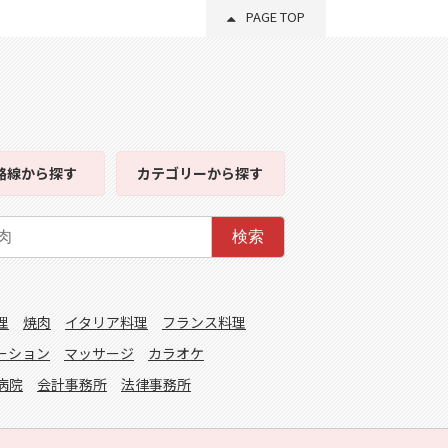
PAGE TOP
路線
から探す
カテゴリー
から探す
検索
理
焼肉
イタリア料理
フランス料理
ーション
マッサージ
カラオケ
病院
会計事務所
法律事務所