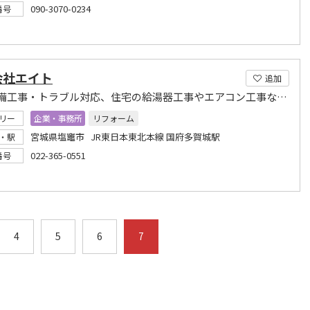
090-3070-0234
番号
会社エイト
追加
電気設備工事・トラブル対応、住宅の給湯器工事やエアコン工事など住宅トラブルに対応
リー
企業・事務所
リフォーム
宮城県塩竈市 JR東日本東北本線 国府多賀城駅
・駅
022-365-0551
番号
4
5
6
7