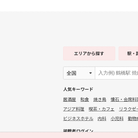
エリア
から探す
駅・
人気キーワード
居酒屋
和食
焼き鳥
懐石・会席料
アジア料理
喫茶・カフェ
リラクゼ
ビジネスホテル
内科
小児科
動物
掲載者ログイン