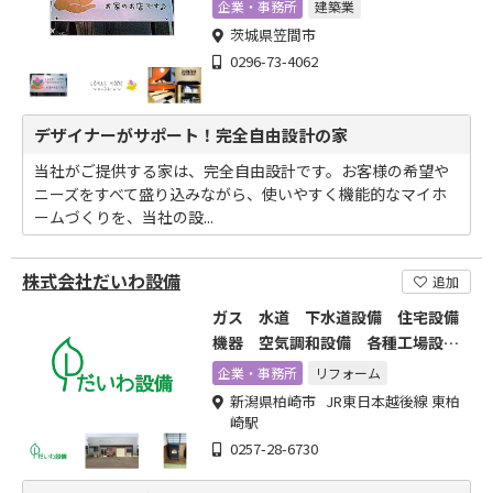
企業・事務所
建築業
茨城県笠間市
0296-73-4062
デザイナーがサポート！完全自由設計の家
当社がご提供する家は、完全自由設計です。お客様の希望や
ニーズをすべて盛り込みながら、使いやすく機能的なマイホ
ームづくりを、当社の設...
株式会社だいわ設備
追加
ガス 水道 下水道設備 住宅設備
機器 空気調和設備 各種工場設備
配管
企業・事務所
リフォーム
新潟県柏崎市 JR東日本越後線 東柏
崎駅
0257-28-6730