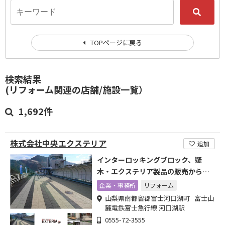
TOPページに戻る
検索結果
(リフォーム関連の店舗/施設一覧）
1,692件
株式会社中央エクステリア
追加
インターロッキングブロック、疑
木・エクステリア製品の販売から施
工まで
企業・事務所
リフォーム
山梨県南都留郡富士河口湖町 富士山
麓電鉄富士急行線 河口湖駅
0555-72-3555