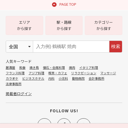
PAGE TOP
エリア
駅・路線
カテゴリー
から探す
から探す
から探す
検索
人気キーワード
居酒屋
和食
焼き鳥
懐石・会席料理
焼肉
イタリア料理
フランス料理
アジア料理
喫茶・カフェ
リラクゼーション
マッサージ
カラオケ
ビジネスホテル
内科
小児科
動物病院
会計事務所
法律事務所
掲載者ログイン
FOLLOW US!