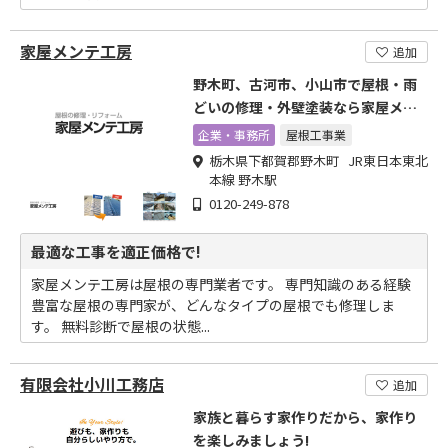
家屋メンテ工房
追加
野木町、古河市、小山市で屋根・雨
どいの修理・外壁塗装なら家屋メン
テ工房へ!
企業・事務所
屋根工事業
栃木県下都賀郡野木町 JR東日本東北
本線 野木駅
0120-249-878
最適な工事を適正価格で!
家屋メンテ工房は屋根の専門業者です。 専門知識のある経験
豊富な屋根の専門家が、どんなタイプの屋根でも修理しま
す。 無料診断で屋根の状態...
有限会社小川工務店
追加
家族と暮らす家作りだから、家作り
を楽しみましょう!