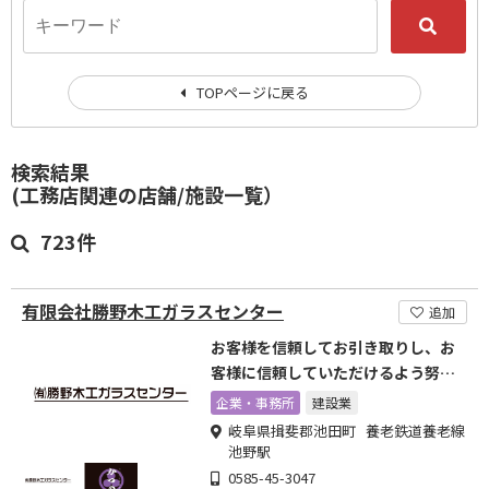
TOPページに戻る
検索結果
(工務店関連の店舗/施設一覧）
723件
有限会社勝野木工ガラスセンター
追加
お客様を信頼してお引き取りし、お
客様に信頼していただけるよう努力
します
企業・事務所
建設業
岐阜県揖斐郡池田町 養老鉄道養老線
池野駅
0585-45-3047