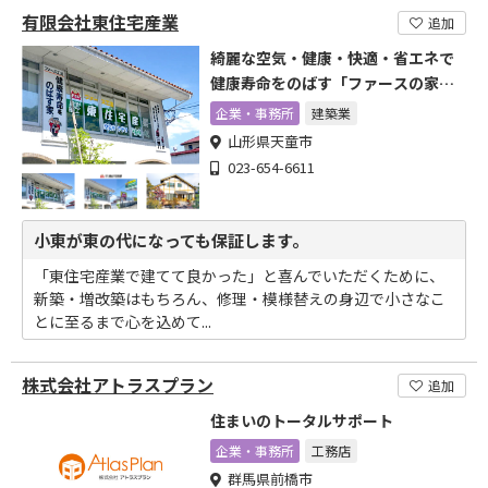
有限会社東住宅産業
追加
綺麗な空気・健康・快適・省エネで
健康寿命をのばす「ファースの家」
をご検討下さい。
企業・事務所
建築業
山形県天童市
023-654-6611
小東が東の代になっても保証します。
「東住宅産業で建てて良かった」と喜んでいただくために、
新築・増改築はもちろん、修理・模様替えの身辺で小さなこ
とに至るまで心を込めて...
株式会社アトラスプラン
追加
住まいのトータルサポート
企業・事務所
工務店
群馬県前橋市