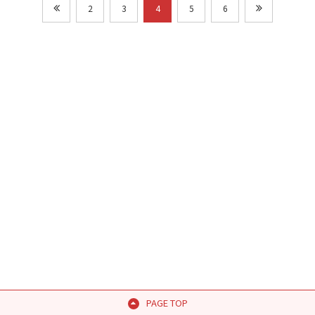
2
3
4
5
6
PAGE TOP