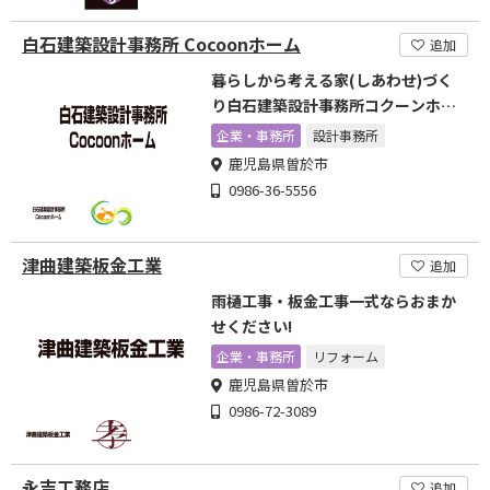
白石建築設計事務所 Cocoonホーム
追加
暮らしから考える家(しあわせ)づく
り白石建築設計事務所コクーンホー
ム
企業・事務所
設計事務所
鹿児島県曽於市
0986-36-5556
津曲建築板金工業
追加
雨樋工事・板金工事一式ならおまか
せください!
企業・事務所
リフォーム
鹿児島県曽於市
0986-72-3089
永吉工務店
追加