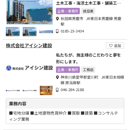
土木工事・海洋土木工事・舗装工
事・造園工事
企業・事務所
建設業
秋田県男鹿市 JR東日本男鹿線 男鹿
駅
0185-23-3434
株式会社アイシン建設
追加
私たちが、施主様のこだわりと夢を
形にします。
企業・事務所
工務店
神奈川県愛甲郡愛川町 JR東日本相模
線 原当麻駅
046-284-2188
業務内容
■宅地分譲 ■土地建物売買仲介 ■買取 ■建築 ■コンサルテ
ィング業務