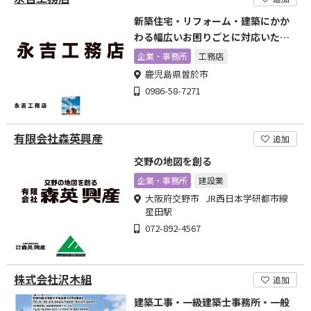
新築住宅・リフォーム・建築にかか
わる幅広いお困りごとに対応いたし
ます
企業・事務所
工務店
鹿児島県曽於市
0986-58-7271
有限会社森英興産
追加
交野の地図を創る
企業・事務所
建設業
大阪府交野市 JR西日本学研都市線
星田駅
072-892-4567
株式会社沢木組
追加
建築工事・一級建築士事務所・一般