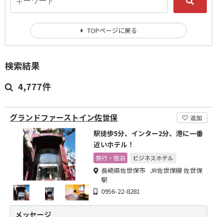
TOPページに戻る
検索結果
4,777件
グランドファーストイン佐世保
追加
駅徒歩5分、インター2分、港に一番
近いホテル！
旅行・宿泊
ビジネスホテル
長崎県佐世保市 JR佐世保線 佐世保
駅
0956-22-8281
メッセージ