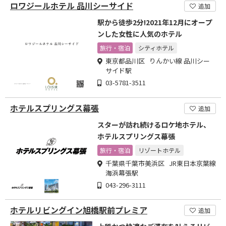
ロワジールホテル 品川シーサイド
追加
駅から徒歩2分!2021年12月にオープ
ンした女性に人気のホテル
旅行・宿泊
シティホテル
東京都品川区 りんかい線 品川シー
サイド駅
03-5781-3511
ホテルスプリングス幕張
追加
スターが訪れ続けるロケ地ホテル、
ホテルスプリングス幕張
旅行・宿泊
リゾートホテル
千葉県千葉市美浜区 JR東日本京葉線
海浜幕張駅
043-296-3111
ホテルリビングイン旭橋駅前プレミア
追加