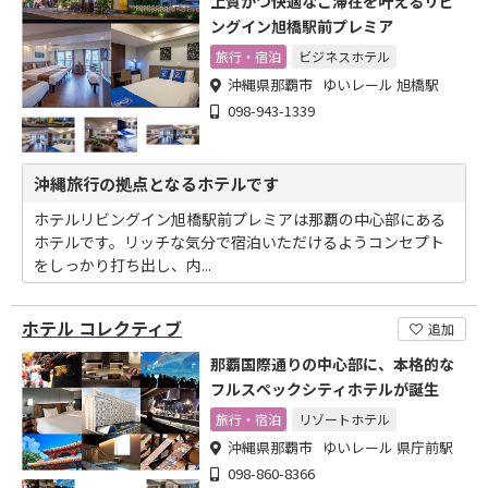
上質かつ快適なご滞在を叶えるリビ
ングイン旭橋駅前プレミア
旅行・宿泊
ビジネスホテル
沖縄県那覇市 ゆいレール 旭橋駅
098-943-1339
沖縄旅行の拠点となるホテルです
ホテルリビングイン旭橋駅前プレミアは那覇の中心部にある
ホテルです。リッチな気分で宿泊いただけるようコンセプト
をしっかり打ち出し、内...
ホテル コレクティブ
追加
那覇国際通りの中心部に、本格的な
フルスペックシティホテルが誕生
旅行・宿泊
リゾートホテル
沖縄県那覇市 ゆいレール 県庁前駅
098-860-8366