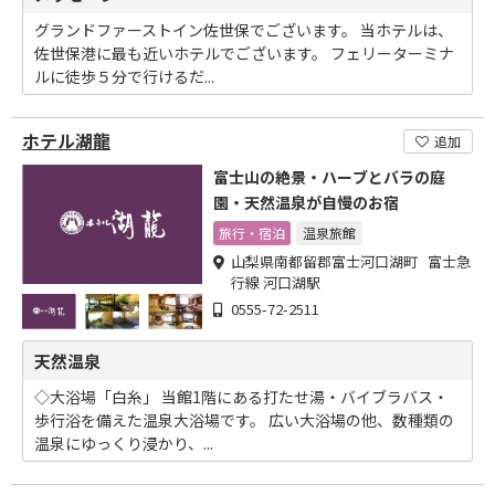
グランドファーストイン佐世保でございます。 当ホテルは、
佐世保港に最も近いホテルでございます。 フェリーターミナ
ルに徒歩５分で行けるだ...
ホテル湖龍
追加
富士山の絶景・ハーブとバラの庭
園・天然温泉が自慢のお宿
旅行・宿泊
温泉旅館
山梨県南都留郡富士河口湖町 富士急
行線 河口湖駅
0555-72-2511
天然温泉
◇大浴場「白糸」 当館1階にある打たせ湯・バイブラバス・
歩行浴を備えた温泉大浴場です。 広い大浴場の他、数種類の
温泉にゆっくり浸かり、...