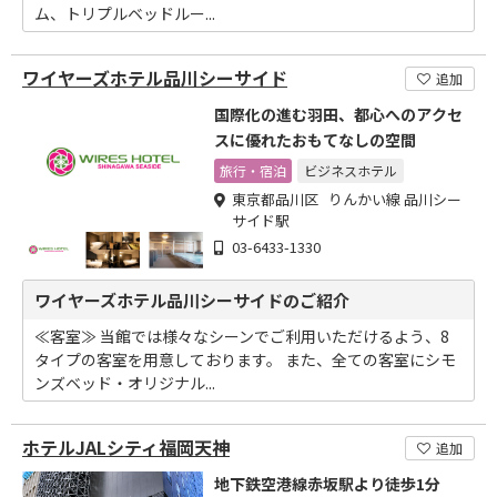
ム、トリプルベッドルー...
ワイヤーズホテル品川シーサイド
追加
国際化の進む羽田、都心へのアクセ
スに優れたおもてなしの空間
旅行・宿泊
ビジネスホテル
東京都品川区 りんかい線 品川シー
サイド駅
03-6433-1330
ワイヤーズホテル品川シーサイドのご紹介
≪客室≫ 当館では様々なシーンでご利用いただけるよう、8
タイプの客室を用意しております。 また、全ての客室にシモ
ンズベッド・オリジナル...
ホテルJALシティ福岡天神
追加
地下鉄空港線赤坂駅より徒歩1分