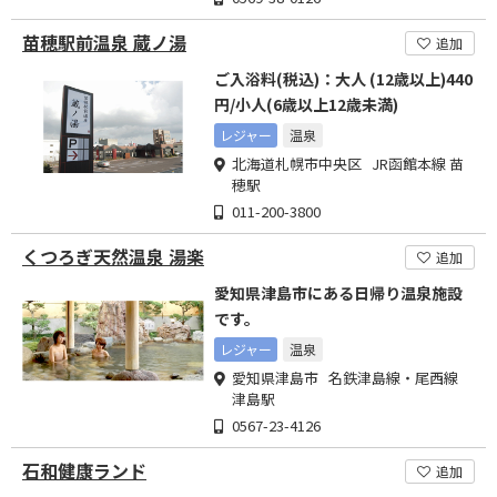
苗穂駅前温泉 蔵ノ湯
追加
ご入浴料(税込)：大人 (12歳以上)440
円/小人(6歳以上12歳未満)
レジャー
温泉
北海道札幌市中央区 JR函館本線 苗
穂駅
011-200-3800
くつろぎ天然温泉 湯楽
追加
愛知県津島市にある日帰り温泉施設
です。
レジャー
温泉
愛知県津島市 名鉄津島線・尾西線
津島駅
0567-23-4126
石和健康ランド
追加