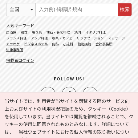
検索
人気キーワード
居酒屋
和食
焼き鳥
懐石・会席料理
焼肉
イタリア料理
フランス料理
アジア料理
喫茶・カフェ
リラクゼーション
マッサージ
カラオケ
ビジネスホテル
内科
小児科
動物病院
会計事務所
法律事務所
掲載者ログイン
FOLLOW US!
当サイトでは、利用者が当サイトを閲覧する際のサービス向
上およびサイトの利用状況把握のため、クッキー（Cookie）
を使用しています。当サイトでは閲覧を継続されることで、ク
e-NAVITA（イーナビタ）とは？
お気に入り
ヘルプ
ッキーの使用に同意されたものとみなします。詳細について
利用規約
個人情報の取り扱いについて
運営会社
は、
「当社ウェブサイトにおける個人情報の取り扱いについ
サイトマップ
広告掲載に関するお問い合わせ