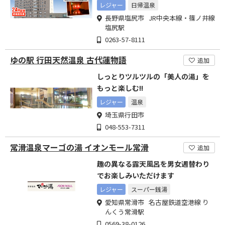
レジャー
日帰温泉
長野県塩尻市 JR中央本線・篠ノ井線
塩尻駅
0263-57-8111
ゆの駅 行田天然温泉 古代蓮物語
追加
しっとりツルツルの「美人の湯」を
もっと楽しむ!!
レジャー
温泉
埼玉県行田市
048-553-7311
常滑温泉マーゴの湯 イオンモール常滑
追加
趣の異なる露天風呂を男女週替わり
でお楽しみいただけます
レジャー
スーパー銭湯
愛知県常滑市 名古屋鉄道空港線 り
んくう常滑駅
0569-38-0126