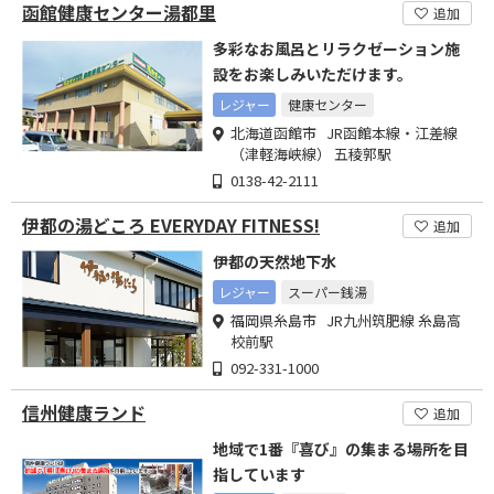
函館健康センター湯都里
追加
多彩なお風呂とリラクゼーション施
設をお楽しみいただけます。
レジャー
健康センター
北海道函館市 JR函館本線・江差線
（津軽海峡線） 五稜郭駅
0138-42-2111
伊都の湯どころ EVERYDAY FITNESS!
追加
伊都の天然地下水
レジャー
スーパー銭湯
福岡県糸島市 JR九州筑肥線 糸島高
校前駅
092-331-1000
信州健康ランド
追加
地域で1番『喜び』の集まる場所を目
指しています