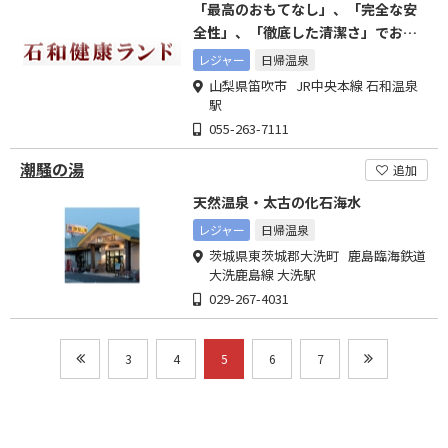
「最高のおもてなし」、「完全な安
全性」、「徹底した清潔さ」でお客
様をお迎えしております。
レジャー
日帰温泉
山梨県笛吹市 JR中央本線 石和温泉
駅
055-263-7111
潮騒の湯
追加
天然温泉・太古の化石海水
レジャー
日帰温泉
茨城県東茨城郡大洗町 鹿島臨海鉄道
大洗鹿島線 大洗駅
029-267-4031
3
4
5
6
7